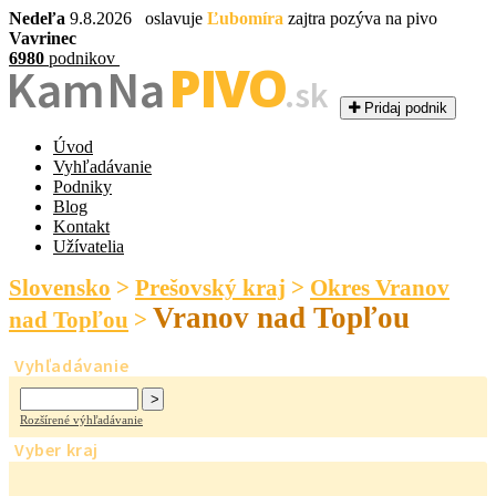
Nedeľa
9.8.2026 oslavuje
Ľubomíra
zajtra pozýva na pivo
Vavrinec
6980
podnikov
PIVO
Kam Na
.sk
Pridaj podnik
Úvod
Vyhľadávanie
Podniky
Blog
Kontakt
Užívatelia
Slovensko
>
Prešovský kraj
>
Okres Vranov
Vranov nad Topľou
nad Topľou
>
Vyhľadávanie
Rozšírené výhľadávanie
Vyber kraj