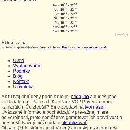
oo
oo
10
- 22
Pon:
oo
oo
10
- 22
Utr:
oo
oo
10
- 22
Str:
oo
oo
10
- 22
Štv:
oo
oo
10
- 22
Pia:
oo
oo
10
- 22
Sob:
oo
oo
10
- 22
Ned:
[
aktualizuj
]
Aktualizácia
Sú tieto údaje neaktuálne?
Zmeň ich teraz. Každý môže údaje aktualizovať.
Úvod
Vyhľadávanie
Podniky
Blog
Kontakt
Užívatelia
Ak tu tvoj obľúbený podnik nie je,
pridaj ho
a budeš jeho
zakladateľom. Páči sa ti KamNaPIVO? Povedz o ňom
kamarátom.Čo zlepšiť? Sme zvedaví na
tvoj názor
.
Uvádzané informácie pochádzajú v prevažnej miere
od verejnosti, preto nemôžeme garantovať ich pravdivosť a
presnosť. Každý môže údaje
aktualizovať
.
Obsah týchto stránok je chránený autorským zákonom ©