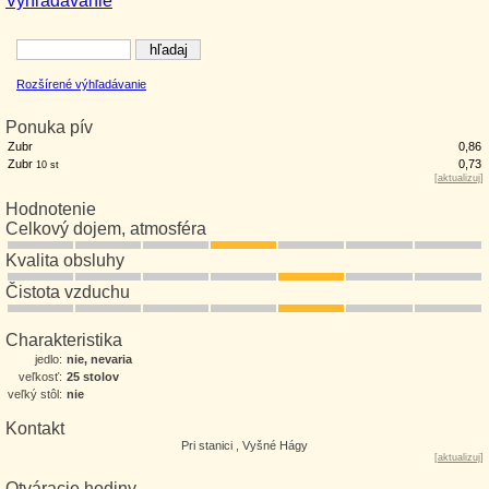
Vyhľadávanie
Rozšírené výhľadávanie
Ponuka pív
Zubr
0,86
Zubr
0,73
10 st
[
aktualizuj
]
Hodnotenie
Celkový dojem, atmosféra
Kvalita obsluhy
Čistota vzduchu
Charakteristika
jedlo:
nie, nevaria
veľkosť:
25 stolov
veľký stôl:
nie
Kontakt
Pri stanici , Vyšné Hágy
[
aktualizuj
]
Otváracie hodiny