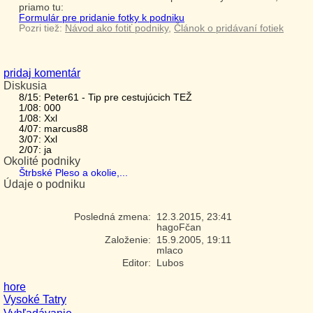
priamo tu:
Formulár pre pridanie fotky k podniku
Pozri tiež:
Návod ako fotiť podniky
,
Článok o pridávaní fotiek
pridaj komentár
Diskusia
8/15: Peter61 - Tip pre cestujúcich TEŽ
1/08: 000
1/08: Xxl
4/07: marcus88
3/07: Xxl
2/07: ja
Okolité podniky
Štrbské Pleso a okolie,...
Údaje o podniku
Posledná zmena:
12.3.2015, 23:41
hagoFčan
Založenie:
15.9.2005, 19:11
mlaco
Editor:
Lubos
hore
Vysoké Tatry