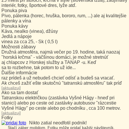
25 miest pri stoloch, krčma v štýle (slovenská izba), zaujímavý
interiér, fotky, športové dres, lyže atď.
Ponuka piva
Pivo, pálenka (horec, hruška, bororo, rum, ...) ale aj kvalitejšie
pálenky a vína
Ponuka kávy
Káva, nealko (vinea), džúsy
Jedlá a nápoje
vinea za cca 25, - Sk ( 0,5 l)
Možnosti zábavy
Družná atmosféra, najmä večer po 19. hodine, taká naozaj
"horská krčma" - väčšinou domáci, je možné stretnúť
aj chlapcov z Horskej služby a TANAP -u. Keď
sa to rozbehne, tak potom to už ide...
Ďalšie informácie
raz prídeš a už nebudeš chcieť odísť a budeš sa vracať.
Ak chceš zažiť ešte skutočnú "tatranskú atmosféru" tak príď
[
aktualizuj
]
Ako sa tam dostať
Tatranskou električkou (zastávka Vyšné Hágy - hneď pri
stanici) alebo po ceste od zastávky autobusov "rázcestie
Vyšné Hágy" po ceste alebo po chodníku , cca 100 metrov.
[
aktualizuj
]
Fotky
Nikto zatial neodfotil podnik!
Stačí záber mobilom. Fotku môže pridať každý návštevník,