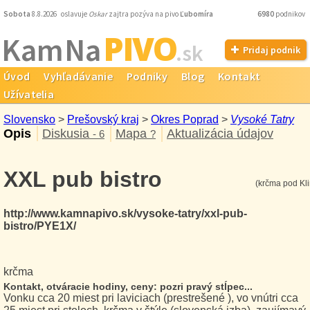
Sobota
8.8.2026 oslavuje
Oskar
zajtra pozýva na pivo
Ľubomíra
6980
podnikov
PIVO
Kam Na
.sk
Pridaj podnik
Úvod
Vyhľadávanie
Podniky
Blog
Kontakt
Užívatelia
Slovensko
>
Prešovský kraj
>
Okres Poprad
>
Vysoké Tatry
Opis
Diskusia
Mapa
Aktualizácia údajov
- 6
?
XXL pub bistro
(krčma pod Kl
http://www.kamnapivo.sk/vysoke-tatry/xxl-pub-
bistro/PYE1X/
krčma
Kontakt, otváracie hodiny, ceny: pozri pravý stĺpec...
Vonku cca 20 miest pri laviciach (prestrešené ), vo vnútri cca