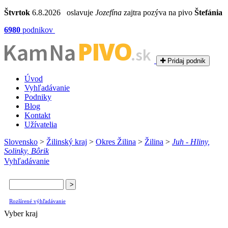
Štvrtok
6.8.2026 oslavuje
Jozefína
zajtra pozýva na pivo
Štefánia
6980
podnikov
PIVO
Kam Na
.sk
Pridaj podnik
Úvod
Vyhľadávanie
Podniky
Blog
Kontakt
Užívatelia
Slovensko
>
Žilinský kraj
>
Okres Žilina
>
Žilina
>
Juh - Hliny,
Solinky, Bôrik
Vyhľadávanie
Rozšírené výhľadávanie
Vyber kraj