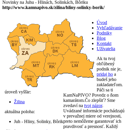
Novinky na Juhu - Hlinách, Solinkách, Bôriku
http://www.kamnapivo.sk/zilina/hliny-solinky-borik/
Úvod
Vyhľadávanie
Podniky
Blog
Kontakt
Užívatelia
Ak tu tvoj
obľúbený
podnik nie je,
pridaj ho
a
budeš jeho
zakladateľom.
Páči sa ti
úroveň vyššie:
KamNaPIVO? Povedz o ňom
kamarátom.Čo zlepšiť? Sme
Žilina
zvedaví na
tvoj názor
.
Uvádzané informácie pochádzajú
aktuálna poloha:
v prevažnej miere od verejnosti,
preto nemôžeme garantovať ich
Juh - Hliny, Solinky, Bôrik
pravdivosť a presnosť. Každý