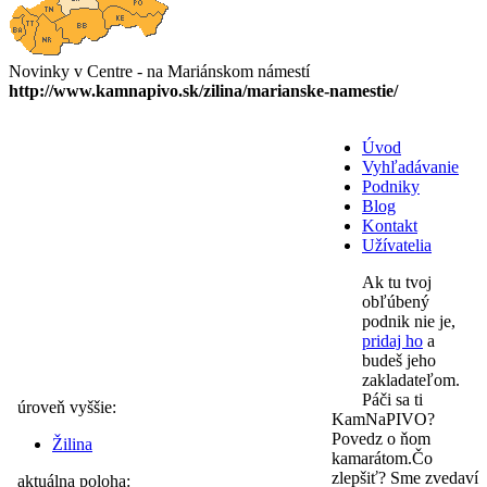
Novinky v Centre - na Mariánskom námestí
http://www.kamnapivo.sk/zilina/marianske-namestie/
Úvod
Vyhľadávanie
Podniky
Blog
Kontakt
Užívatelia
Ak tu tvoj
obľúbený
podnik nie je,
pridaj ho
a
budeš jeho
zakladateľom.
Páči sa ti
úroveň vyššie:
KamNaPIVO?
Povedz o ňom
Žilina
kamarátom.Čo
zlepšiť? Sme zvedaví
aktuálna poloha: