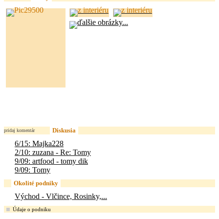
Diskusia
pridaj komentár
6/15: Majka228
2/10: zuzana - Re: Tomy
9/09: artfood - tomy dik
9/09: Tomy
Okolité podniky
Východ - Vlčince, Rosinky,...
Údaje o podniku