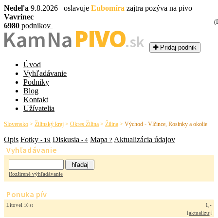
Nedeľa
9.8.2026 oslavuje
Ľubomíra
zajtra pozýva na pivo
Vavrinec
(
6980
podnikov
PIVO
Kam Na
.sk
Pridaj podnik
Úvod
Vyhľadávanie
Podniky
Blog
Kontakt
Užívatelia
Slovensko
>
Žilinský kraj
>
Okres Žilina
>
Žilina
>
Východ - Vlčince, Rosinky a okolie
Opis
Fotky
Diskusia
Mapa
Aktualizácia údajov
- 19
- 4
?
Vyhľadávanie
Rozšírené výhľadávanie
Ponuka pív
Litovel
1,-
10 st
[
aktualizuj
]