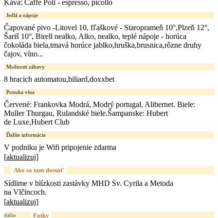
Káva: Caffe Poli - espresso, picollo
Jedlá a nápoje
Čapované pivo -Litovel 10, fľaškové - Staroprameň 10°,Plzeň 12°,
Šariš 10°, Birell nealko, Alko, nealko, teplé nápoje - horúca
čokoláda biela,tmavá horúce jablko,hruška,brusnica,rôzne druhy
čajov, víno...
Možnosti zábavy
8 hracich automatou,biliard,doxxbet
Ponuka vína
Červené: Frankovka Modrá, Modrý portugal, Alibernet. Biele:
Muller Thurgau, Rulandské biele.Šampanske: Hubert
de Luxe,Hubert Club
Ďalšie informácie
V podniku je Wifi pripojenie zdarma
[
aktualizuj
]
Ako sa tam dostať
Sídlime v blízkosti zastávky MHD Sv. Cyrila a Metoda
na Vlčincoch.
[
aktualizuj
]
Fotky
ďalšie