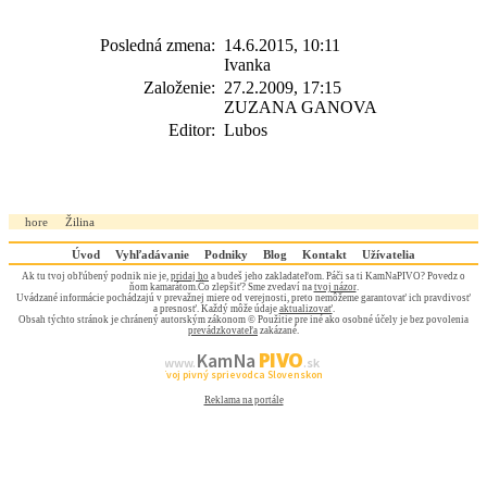
Posledná zmena:
14.6.2015, 10:11
Ivanka
Založenie:
27.2.2009, 17:15
ZUZANA GANOVA
Editor:
Lubos
hore
Žilina
Úvod
Vyhľadávanie
Podniky
Blog
Kontakt
Užívatelia
Ak tu tvoj obľúbený podnik nie je,
pridaj ho
a budeš jeho zakladateľom. Páči sa ti KamNaPIVO? Povedz o
ňom kamarátom.Čo zlepšiť? Sme zvedaví na
tvoj názor
.
Uvádzané informácie pochádzajú v prevažnej miere od verejnosti, preto nemôžeme garantovať ich pravdivosť
a presnosť. Každý môže údaje
aktualizovať
.
Obsah týchto stránok je chránený autorským zákonom © Použitie pre iné ako osobné účely je bez povolenia
prevádzkovateľa
zakázané.
PIVO
Kam Na
www.
.sk
Tvoj pivný sprievodca Slovenskom
Reklama na portále