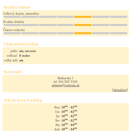
Hodnotenie
Celkový dojem, atmosféra
Kvalita obsluhy
Čistota vzduchu
Charakteristika
jedlo:
nie, nevaria
veľkosť:
8 stolov
veľký stôl:
nie
Kontakt
Bulharská 1
tel: 041/565 5341
artimea@centrum.sk
[
aktualizuj
]
Otváracie hodiny
oo
oo
10
- 02
Pon:
oo
oo
10
- 02
Utr:
oo
oo
10
- 02
Str:
oo
oo
10
- 02
Štv:
oo
oo
10
- 04
Pia:
oo
oo
10
- 04
Sob: