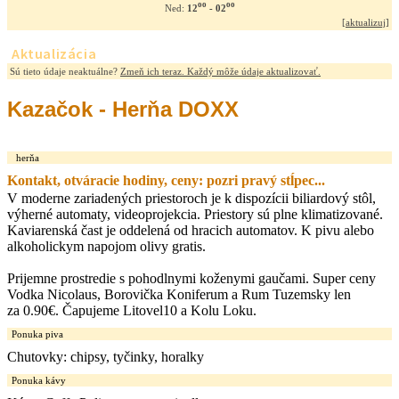
oo
oo
12
- 02
Ned:
[
aktualizuj
]
Aktualizácia
Sú tieto údaje neaktuálne?
Zmeň ich teraz. Každý môže údaje aktualizovať.
Kazačok - Herňa DOXX
herňa
Kontakt, otváracie hodiny, ceny: pozri pravý stĺpec...
V moderne zariadených priestoroch je k dispozícii biliardový stôl,
výherné automaty, videoprojekcia. Priestory sú plne klimatizované.
Kaviarenská čast je oddelená od hracich automatov. K pivu alebo
alkoholickym napojom olivy gratis.
Prijemne prostredie s pohodlnymi koženymi gaučami. Super ceny
Vodka Nicolaus, Borovička Koniferum a Rum Tuzemsky len
za 0.90€. Čapujeme Litovel10 a Kolu Loku.
Ponuka piva
Chutovky: chipsy, tyčinky, horalky
Ponuka kávy