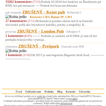
33262 komentárov
(7/13)
Podnik 02/2010 bol funkčný na Škultétyho pri
RND, len pár mesiacov. ---- Podnik bol koncom februára...
ZRUŠENÝ - Kojot pub
pub restaurant
Rožňavská 1
Krušovice 1.50 €, Bažant 10° 1.30 €
27 komentárov
(7/11)
Reštaurácia ponúka okrem iných aj klasické
slovenské jedlá ako bryndzové halušky, pirohy a strapačky. K...
ZRUŠENÝ - London Pub
pivný bar
Odbojárov 9
2 komentáre
(6/05)
-------- Podnikz je zrušený od 6/2004, je tam už len
predajňa hokejového výstroja...
ZRUŠENÝ - Prešpork
reštaurácia
Trnavská cesta 50/B
1 komentár
(3/10)
Od 2015 je tam bagetéria Baguette fresh food. --------------
-------------------------...
Úvod
Vyhľadávanie
Podniky
Blog
Kontakt
Užívatelia
Ak tu tvoj obľúbený podnik nie je,
pridaj ho
a budeš jeho zakladateľom. Páči sa ti KamNaPIVO? Povedz o
ňom kamarátom.Čo zlepšiť? Sme zvedaví na
tvoj názor
.
Uvádzané informácie pochádzajú v prevažnej miere od verejnosti, preto nemôžeme garantovať ich pravdivosť
a presnosť. Každý môže údaje
aktualizovať
.
Obsah týchto stránok je chránený autorským zákonom © Použitie pre iné ako osobné účely je bez povolenia