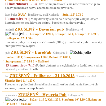
krouž. 1.50 €, Budvar tm 12° 1.50 € + fľaškové
12 komentárov
(10/13)
Dovolte mi predstaviť Vám naše zariadenie, jeho
názov pochádza z názvu známeho českého pivovaru...
ŠUP
letný bufet
Tomášikova, areál Kuchajda
Stein 11.5° 0.73 €
1 komentár
(7/11)
Malý drevený stánok na Kuchajde pri volejbalových
kurtoch, rovno pod hlavnou poštou. Posedenie na drevených...
ZRUŠENÝ - Bavarian pub
piváreň
Tomášikova 46
Erdinger 17° 0.99 €, Erdinger 1.50 €, Erdinger 11° 0.99 €,
Erdinger tm 12° 1.50 €
Bavarian pub je zrušený a v súčasnosti (2015) je tam Sessler pub - Trnavský
minipivovar so svojimi...
ZRUŠENÝ - EuroPub
pub
Odbojárov 5
Budvar 1.08 €, Staropramen 1.00 €, Bažant 10° 0.88 €,
Staropramen 10° 0.88 € + fľaškové
13 komentárov
(7/10)
Podnik zbúraný aj s cyklistickým štadiónom v rámci
výstavby nového zimného...
ZRUŠENÝ - Fullhouse - 31.10.2013
bar
Tomášikova 50/A
Uherský Brod 11° 1.15 €
Posedenie v pohodlných sedačkách s možnosťou sledovania športových
zápasov, tipovania resp. hrania...
ZRUŠENÝ - Hysteria Pub
reštaurácia
Odbojárov 9
Bažant 1.19 €, Kelt 1.29 €, Starobrno 10° 1.19 €, Bažant tm
11° 1.19 € + fľaškové