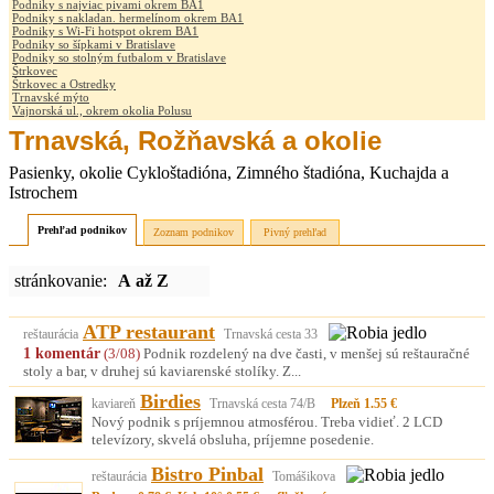
Podniky s najviac pivami okrem BA1
Podniky s nakladan. hermelínom okrem BA1
Podniky s Wi-Fi hotspot okrem BA1
Podniky so šípkami v Bratislave
Podniky so stolným futbalom v Bratislave
Štrkovec
Štrkovec a Ostredky
Trnavské mýto
Vajnorská ul., okrem okolia Polusu
Trnavská, Rožňavská a okolie
Pasienky, okolie Cykloštadióna, Zimného štadióna, Kuchajda a
Istrochem
Prehľad podnikov
Zoznam podnikov
Pivný prehľad
stránkovanie:
A až Z
ATP restaurant
reštaurácia
Trnavská cesta 33
1 komentár
(3/08)
Podnik rozdelený na dve časti, v menšej sú reštauračné
stoly a bar, v druhej sú kaviarenské stolíky. Z...
Birdies
kaviareň
Trnavská cesta 74/B
Plzeň 1.55 €
Nový podnik s príjemnou atmosférou. Treba vidieť. 2 LCD
televízory, skvelá obsluha, príjemne posedenie.
Bistro Pinbal
reštaurácia
Tomášikova