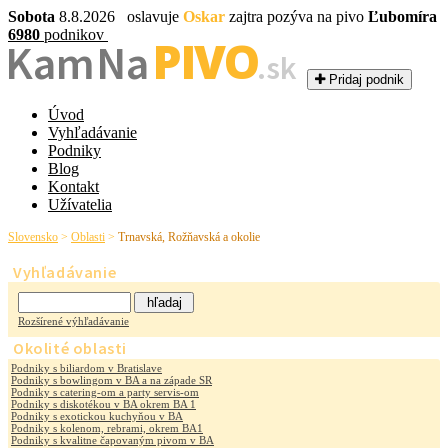
Sobota
8.8.2026 oslavuje
Oskar
zajtra pozýva na pivo
Ľubomíra
6980
podnikov
PIVO
Kam Na
.sk
Pridaj podnik
Úvod
Vyhľadávanie
Podniky
Blog
Kontakt
Užívatelia
Slovensko
>
Oblasti
>
Trnavská, Rožňavská a okolie
Vyhľadávanie
Rozšírené výhľadávanie
Okolité oblasti
Podniky s biliardom v Bratislave
Podniky s bowlingom v BA a na západe SR
Podniky s catering-om a party servis-om
Podniky s diskotékou v BA okrem BA 1
Podniky s exotickou kuchyňou v BA
Podniky s kolenom, rebrami, okrem BA1
Podniky s kvalitne čapovaným pivom v BA