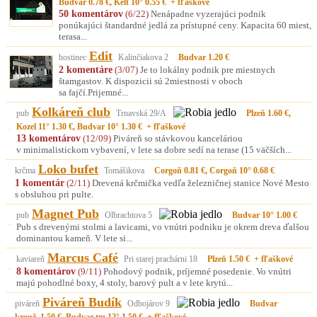
Budvar 0.78 €, Kelt 10° 0.55 € + fľaškové
50 komentárov
(6/22)
Nenápadne vyzerajúci podnik
ponúkajúci štandardné jedlá za prístupné ceny. Kapacita 60 miest,
terasa...
Edit
hostinec
Kalinčiakova 2
Budvar 1.20 €
2 komentáre
(3/07)
Je to lokálny podnik pre miestnych
štamgastov. K dispozicii sú 2miestnosti v oboch
sa fajčí.Prijemné...
Kolkáreň club
pub
Trnavská 29/A
Plzeň 1.60 €,
Kozel 11° 1.30 €, Budvar 10° 1.30 € + fľaškové
13 komentárov
(12/09)
Piváreň so stávkovou kanceláriou
v minimalistickom vybavení, v lete sa dobre sedí na terase (15 väčších...
Loko bufet
krčma
Tomášikova
Corgoň 0.81 €, Corgoň 10° 0.68 €
1 komentár
(2/11)
Drevená krčmička vedľa železničnej stanice Nové Mesto
s obsluhou pri pulte.
Magnet Pub
pub
Olbrachtova 5
Budvar 10° 1.00 €
Pub s drevenými stolmi a lavicami, vo vnútri podniku je okrem dreva ďalšou
dominantou kameň. V lete si...
Marcus Café
kaviareň
Pri starej prachárni 18
Plzeň 1.50 € + fľaškové
8 komentárov
(9/11)
Pohodový podnik, príjemné posedenie. Vo vnútri
majú pohodlné boxy, 4 stoly, barový pult a v lete krytú...
Piváreň Budík
piváreň
Odbojárov 9
Budvar