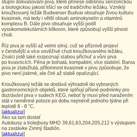
stupni dokvašování piva, které přinese odlišnou senzorickou
a biologickou jakost lišící se od tradičního ležáku. Vzniklý
kroužkovaný ležák Budweiser Budvar obsahuje živou kulturu
kvasinek, má tedy i větší obsah aminokyselin a vitamínů
komplexu B. Dále pivo obsahuje vyšší podíl
vysokomolekulárních bílkovin, které způsobují vyšší plnost
chuti.
Říz piva je vyšší až velmi silný, což se příznivě projeví
v čerstvější a více osvěživé chuti kroužkovaného ležáku.
Znalci jistě také rozpoznají slabou příchuť a vůni piva
po kvasnicích. Pěna je bohatá, kompaktní, více stabilní. Barva
piva je zlatožlutá, přítomnost kvasinek v pivu způsobuje, že
pivo není jiskrné, ale čiré až slabě opalizující.
Kroužkovaný ležák se dodává výhradně do vybraných
gastronomických objektů, které splňují přísné podmínky pro
dozrávání piva v sudech KEG, neboť ty musí před naražením
stát v neměnné poloze po dobu nejméně jednoho týdne při
teplotě 6 - 8 °C.
[
aktualizuj
]
Ako sa tam dostať
Autobusy a trolejbusy MHD 39,61,63,204,205,212 s výstupom
na zastávke Zimný štadión.
[
aktualizuj
]