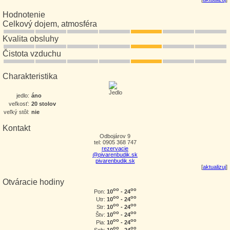
Hodnotenie
Celkový dojem, atmosféra
Kvalita obsluhy
Čistota vzduchu
Charakteristika
jedlo:
áno
veľkosť:
20 stolov
veľký stôl:
nie
Kontakt
Odbojárov 9
tel: 0905 368 747
rezervacie
@pivarenbudik.sk
pivarenbudik.sk
[
aktualizuj
]
Otváracie hodiny
oo
oo
10
- 24
Pon:
oo
oo
10
- 24
Utr:
oo
oo
10
- 24
Str:
oo
oo
10
- 24
Štv:
oo
oo
10
- 24
Pia:
oo
oo
10
- 24
Sob: