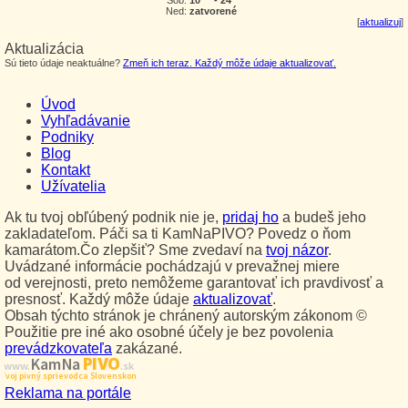
Ned:
zatvorené
[
aktualizuj
]
Aktualizácia
Sú tieto údaje neaktuálne?
Zmeň ich teraz. Každý môže údaje aktualizovať.
Úvod
Vyhľadávanie
Podniky
Blog
Kontakt
Užívatelia
Ak tu tvoj obľúbený podnik nie je,
pridaj ho
a budeš jeho
zakladateľom. Páči sa ti KamNaPIVO? Povedz o ňom
kamarátom.Čo zlepšiť? Sme zvedaví na
tvoj názor
.
Uvádzané informácie pochádzajú v prevažnej miere
od verejnosti, preto nemôžeme garantovať ich pravdivosť a
presnosť. Každý môže údaje
aktualizovať
.
Obsah týchto stránok je chránený autorským zákonom ©
Použitie pre iné ako osobné účely je bez povolenia
prevádzkovateľa
zakázané.
PIVO
Kam Na
www.
.sk
Tvoj pivný sprievodca Slovenskom
Reklama na portále