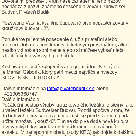
Dovolte mi predstaviť Vám naše zariadenie, jeho názov
pochádza z názvu známeho českého pivovaru Budweiser-
Budvar, Piváreň Budík
Pozývame Vás na kvalitné čapované pivo nepasterizovaný
kroužkový budvar 12°.
Ponúkame príjemné posedenie či už s priateľmi alebo
rodinou, dobrou atmosférou s ústretovým personálom, alko-
nealko v širokom sortimente alebo si môžete vybrať niečo
s tradičných pivárskych pochúťok.
Krst pivárne Budík spojený s autogramiádou. Krstný otec
je Marián Gáborík, ktorý patrí medzi najväčšie hviezdy
SLOVENSKÉHO HOKEJA.
Ďalšie informácie na
info@pivarenbudik.sk
, alebo
+421905368747
Ďalšie informácie
Počáteční postup výroby kroužkovaného ležáku je stejný jako
u vaření ležáku Budweiser Budvar. Rozdíl spočívá v tom, že
do hotového piva v konzumní jakosti se před stáčením přidá
určité množství „kroužků”. Tím se do piva dodá nová kultura
pivovarských kvasinek v nejlepší kondici a nový podíl
extraktu. V transportním obalu (sudy KEG) tak dojde k dalšímu