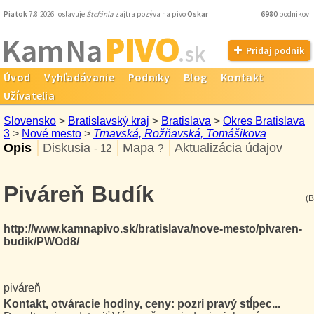
Piatok
7.8.2026 oslavuje
Štefánia
zajtra pozýva na pivo
Oskar
6980
podnikov
PIVO
Kam Na
.sk
Pridaj podnik
Úvod
Vyhľadávanie
Podniky
Blog
Kontakt
Užívatelia
Slovensko
>
Bratislavský kraj
>
Bratislava
>
Okres Bratislava
3
>
Nové mesto
>
Trnavská, Rožňavská, Tomášikova
Opis
Diskusia
Mapa
Aktualizácia údajov
- 12
?
Piváreň Budík
(B
http://www.kamnapivo.sk/bratislava/nove-mesto/pivaren-
budik/PWOd8/
piváreň
Kontakt, otváracie hodiny, ceny: pozri pravý stĺpec...