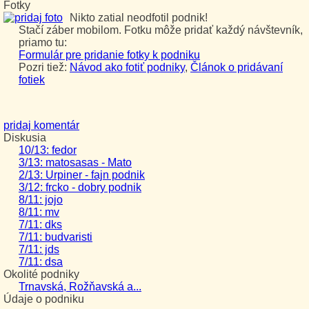
Fotky
Nikto zatial neodfotil podnik!
Stačí záber mobilom. Fotku môže pridať každý návštevník,
priamo tu:
Formulár pre pridanie fotky k podniku
Pozri tiež:
Návod ako fotiť podniky
,
Článok o pridávaní
fotiek
pridaj komentár
Diskusia
10/13: fedor
3/13: matosasas - Mato
2/13: Urpiner - fajn podnik
3/12: frcko - dobry podnik
8/11: jojo
8/11: mv
7/11: dks
7/11: budvaristi
7/11: jds
7/11: dsa
Okolité podniky
Trnavská, Rožňavská a...
Údaje o podniku