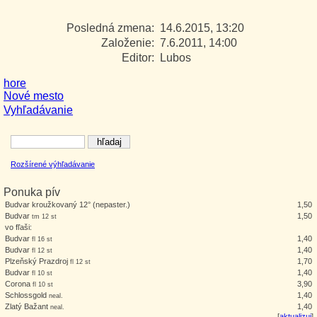
Posledná zmena:
14.6.2015, 13:20
Založenie:
7.6.2011, 14:00
Editor:
Lubos
hore
Nové mesto
Vyhľadávanie
Rozšírené výhľadávanie
Ponuka pív
Budvar kroužkovaný 12° (nepaster.)
1,50
Budvar
1,50
tm 12 st
vo fľaši:
Budvar
1,40
fl 16 st
Budvar
1,40
fl 12 st
Plzeňský Prazdroj
1,70
fl 12 st
Budvar
1,40
fl 10 st
Corona
3,90
fl 10 st
Schlossgold
1,40
neal.
Zlatý Bažant
1,40
neal.
[
aktualizuj
]