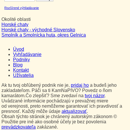
Rozšírené výhľadávanie
Okolité oblasti
Horské chaty
Horské chaty - východné Slovensko
Smolník a Smolnícka huta, okres Gelnica
Úvod
Vyhľadávanie
Podniky
Blog
Kontakt
Užívatelia
Ak tu tvoj obľúbený podnik nie je,
pridaj ho
a budeš jeho
zakladateľom. Páči sa ti KamNaPIVO? Povedz o ňom
kamarátom.Čo zlepšiť? Sme zvedaví na
tvoj názor
.
Uvádzané informácie pochádzajú v prevažnej miere
od verejnosti, preto nemôžeme garantovať ich pravdivosť a
presnosť. Každý môže údaje
aktualizovať
.
Obsah týchto stránok je chránený autorským zákonom ©
Použitie pre iné ako osobné účely je bez povolenia
prevádzkovateľa
zakázané.