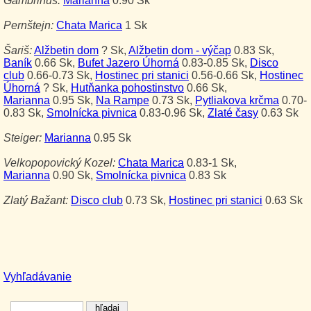
Gambrinus:
Marianna
0.90 Sk
Pernštejn:
Chata Marica
1 Sk
Šariš:
Alžbetin dom
? Sk
,
Alžbetin dom - výčap
0.83 Sk
,
Baník
0.66 Sk
,
Bufet Jazero Úhorná
0.83-0.85 Sk
,
Disco
club
0.66-0.73 Sk
,
Hostinec pri stanici
0.56-0.66 Sk
,
Hostinec
Úhorná
? Sk
,
Hutňanka pohostinstvo
0.66 Sk
,
Marianna
0.95 Sk
,
Na Rampe
0.73 Sk
,
Pytliakova krčma
0.70-
0.83 Sk
,
Smolnícka pivnica
0.83-0.96 Sk
,
Zlaté časy
0.63 Sk
Steiger:
Marianna
0.95 Sk
Velkopopovický Kozel:
Chata Marica
0.83-1 Sk
,
Marianna
0.90 Sk
,
Smolnícka pivnica
0.83 Sk
Zlatý Bažant:
Disco club
0.73 Sk
,
Hostinec pri stanici
0.63 Sk
Vyhľadávanie