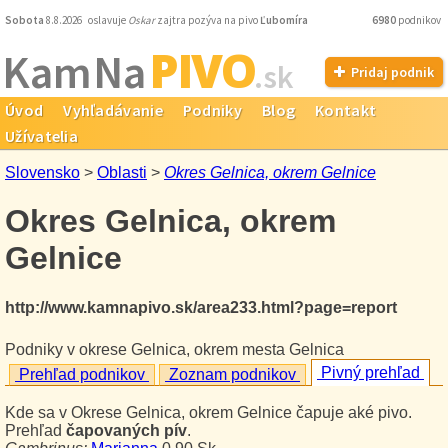
Sobota
8.8.2026 oslavuje
Oskar
zajtra pozýva na pivo
Ľubomíra
6980
podnikov
PIVO
Kam Na
.sk
Pridaj podnik
Úvod
Vyhľadávanie
Podniky
Blog
Kontakt
Užívatelia
Slovensko
>
Oblasti
>
Okres Gelnica, okrem Gelnice
Okres Gelnica, okrem
Gelnice
http://www.kamnapivo.sk/area233.html?page=report
Podniky v okrese Gelnica, okrem mesta Gelnica
Pivný prehľad
Prehľad podnikov
Zoznam podnikov
Kde sa v Okrese Gelnica, okrem Gelnice čapuje aké pivo.
Prehľad
čapovaných pív
.