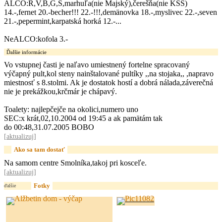
ALCO:R,V,B,G,S,marhuľa(nie Majský),čerešňa(nie KSS)
14.-,fernet 20.-becher!!! 22.-!!!,demänovka 18.-,myslivec 22.-,seven
21.-,pepermint,karpatská horká 12.-...
NeALCO:kofola 3.-
Ďalšie informácie
Vo vstupnej časti je naľavo umiestnený fortelne spracovaný
výčapný pult,kol steny nainštalované pultíky ,,na stojaka,, ,napravo
miestnosť s 8.stolmi. Ak je dostatok hostí a dobrá nálada,záverečná
nie je prekážkou,krčmár je chápavý.
Toalety: najlepčejče na okolici,numero uno
SEC:x krát,02,10.2004 od 19:45 a ak pamätám tak
do 00:48,31.07.2005 BOBO
[
aktualizuj
]
Ako sa tam dostať
Na samom centre Smolníka,takoj pri kosceľe.
[
aktualizuj
]
Fotky
ďalšie