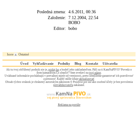
Posledná zmena:
4.6.2011, 00:36
Založenie:
7.12.2004, 22:54
BOBO
Editor:
bobo
hore
Ostatné
Úvod
Vyhľadávanie
Podniky
Blog
Kontakt
Užívatelia
Ak tu tvoj obľúbený podnik nie je,
pridaj ho
a budeš jeho zakladateľom. Páči sa ti KamNaPIVO? Povedz o
ňom kamarátom.Čo zlepšiť? Sme zvedaví na
tvoj názor
.
Uvádzané informácie pochádzajú v prevažnej miere od verejnosti, preto nemôžeme garantovať ich pravdivosť
a presnosť. Každý môže údaje
aktualizovať
.
Obsah týchto stránok je chránený autorským zákonom © Použitie pre iné ako osobné účely je bez povolenia
prevádzkovateľa
zakázané.
PIVO
Kam Na
www.
.sk
Tvoj pivný sprievodca Slovenskom
Reklama na portále