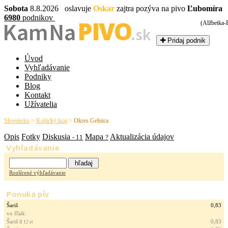
Sobota
8.8.2026 oslavuje
Oskar
zajtra pozýva na pivo
Ľubomíra
6980
podnikov
PIVO
Kam Na
(Alžbetka-
.sk
Pridaj podnik
Úvod
Vyhľadávanie
Podniky
Blog
Kontakt
Užívatelia
Slovensko
>
Košický kraj
>
Okres Gelnica
Opis
Fotky
Diskusia
Mapa
Aktualizácia údajov
- 11
?
Vyhľadávanie
Rozšírené výhľadávanie
Ponuka pív
Šariš
0,83
vo fľaši:
Šariš
0,83
fl 12 st