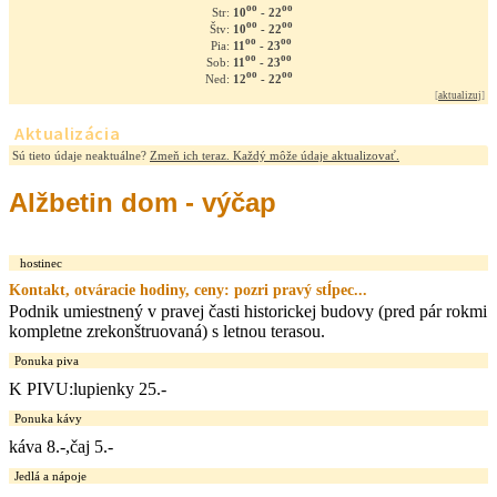
oo
oo
10
- 22
Str:
oo
oo
10
- 22
Štv:
oo
oo
11
- 23
Pia:
oo
oo
11
- 23
Sob:
oo
oo
12
- 22
Ned:
[
aktualizuj
]
Aktualizácia
Sú tieto údaje neaktuálne?
Zmeň ich teraz. Každý môže údaje aktualizovať.
Alžbetin dom - výčap
hostinec
Kontakt, otváracie hodiny, ceny: pozri pravý stĺpec...
Podnik umiestnený v pravej časti historickej budovy (pred pár rokmi
kompletne zrekonštruovaná) s letnou terasou.
Ponuka piva
K PIVU:lupienky 25.-
Ponuka kávy
káva 8.-,čaj 5.-
Jedlá a nápoje