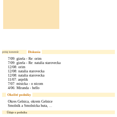
Diskusia
pridaj komentár
7/09: gizela - Re: orim
7/09: gizela - Re: natalia starovecka
12/08: orim
12/08: natalia starovecka
12/08: natalia starovecka
11/07: anjelik
7/07: misicka - o nicom
4/06: Miranda - hello
Okolité podniky
Okres Gelnica, okrem Gelnice
Smolník a Smolnícka huta, ...
Údaje o podniku