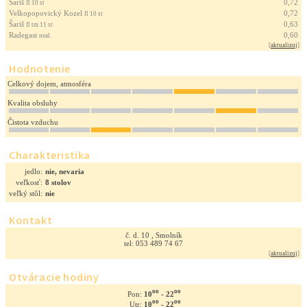
Šariš
0,72
fl 10 st
Velkopopovický Kozel
0,72
fl 10 st
Šariš
0,63
fl tm 11 st
Radegast
0,60
neal.
[
aktualizuj
]
Hodnotenie
Celkový dojem, atmosféra
Kvalita obsluhy
Čistota vzduchu
Charakteristika
jedlo:
nie, nevaria
veľkosť:
8 stolov
veľký stôl:
nie
Kontakt
č. d. 10 , Smolník
tel: 053 489 74 67
[
aktualizuj
]
Otváracie hodiny
oo
oo
10
- 22
Pon:
oo
oo
10
- 22
Utr: