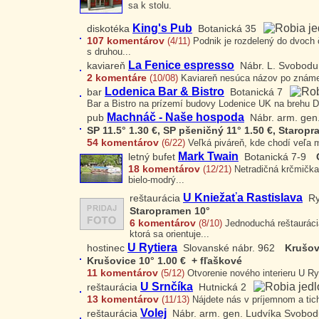
sa k stolu.
King's Pub
diskotéka
Botanická 35
107 komentárov
(4/11)
Podnik je rozdelený do dvoch č
s druhou...
La Fenice espresso
kaviareň
Nábr. L. Svobodu
2 komentáre
(10/08)
Kaviareň nesúca názov po známej b
Lodenica Bar & Bistro
bar
Botanická 7
Bar a Bistro na prízemí budovy Lodenice UK na brehu D
Machnáč - Naše hospoda
pub
Nábr. arm. gen
SP 11.5° 1.30 €, SP pšeničný 11° 1.50 €, Staropr
54 komentárov
(6/22)
Veľká piváreň, kde chodí veľa ml
Mark Twain
letný bufet
Botanická 7-9
18 komentárov
(12/21)
Netradičná krčmička 
bielo-modrý...
U Kniežaťa Rastislava
reštaurácia
Ry
Staropramen 10°
6 komentárov
(8/10)
Jednoduchá reštaurácia
ktorá sa orientuje...
U Rytiera
hostinec
Slovanské nábr. 962
Krušovi
Krušovice 10° 1.00 € + fľaškové
11 komentárov
(5/12)
Otvorenie nového interieru U Ryt
U Srnčíka
reštaurácia
Hutnická 2
13 komentárov
(11/13)
Nájdete nás v príjemnom a ticho
Volej
reštaurácia
Nábr. arm. gen. Ludvíka Svobod