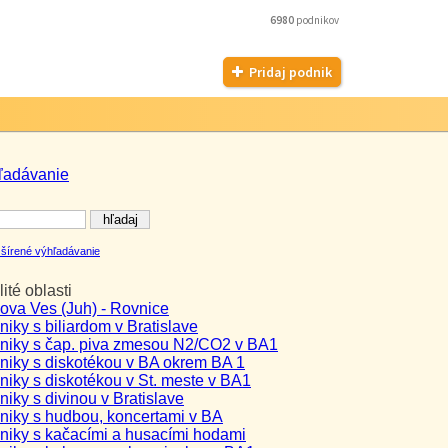
6980
podnikov
Pridaj podnik
ľadávanie
šírené výhľadávanie
ité oblasti
lova Ves (Juh) - Rovnice
iky s biliardom v Bratislave
niky s čap. piva zmesou N2/CO2 v BA1
niky s diskotékou v BA okrem BA 1
niky s diskotékou v St. meste v BA1
iky s divinou v Bratislave
niky s hudbou, koncertami v BA
niky s kačacími a husacími hodami