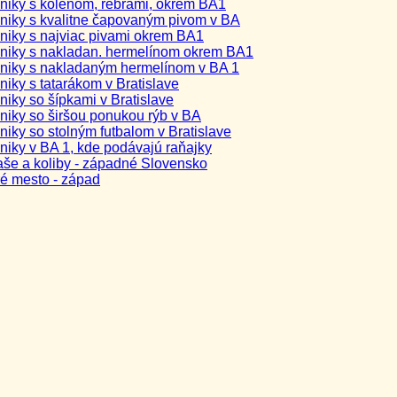
niky s kolenom, rebrami, okrem BA1
niky s kvalitne čapovaným pivom v BA
niky s najviac pivami okrem BA1
niky s nakladan. hermelínom okrem BA1
niky s nakladaným hermelínom v BA 1
iky s tatarákom v Bratislave
niky so šípkami v Bratislave
niky so širšou ponukou rýb v BA
iky so stolným futbalom v Bratislave
niky v BA 1, kde podávajú raňajky
aše a koliby - západné Slovensko
ré mesto - západ