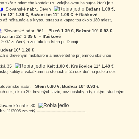
bo skôr z priameho kontaktu s volejbalovou halou(na ktorú je z...
ji
Slovanské nábr., Devín
Bažant 1.08 €,
 tm 12° 1.39 €, Bažant tm 11° 1.08 € + fľaškové
o až reštaurácia s krytou terasou a kapacitou okolo 180 miest,
e
Slovanské nábr. 961
Plzeň 1.39 €, Bažant 10° 0.93 €,
dvar tm 12° 1.39 € + fľaškové
ar 2007 zrušený a zostala len Istria pri Dubaji...
udvar 10° 1.20 €
ách s dreveným mobiliárom a neuveriteľne príjemnou obsluhou
cká 35
Kelt 1.00 €, Krušovice 11° 1.49 €
skej koliby s valaškami na stenách slúži cez deň na jedlo a cez
Slovanské nábr.
Stein 0.80 €, Budvar 10° 0.93 €
och riek, okolo 20 drevených lavíc, bez obsluhy a typickým studeným
lovanské nábr. 30
11/2005 zavretý ---------------------------------------...