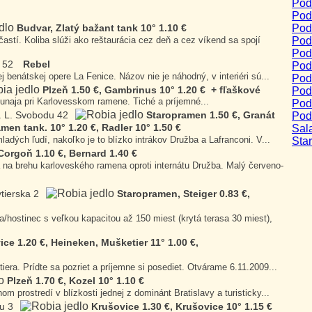
Pod
Pod
Pod
Budvar, Zlatý bažant tank 10° 1.10 €
astí. Koliba slúži ako reštaurácia cez deň a cez víkend sa spojí
Pod
Pod
 52
Rebel
Podn
enátskej opere La Fenice. Názov nie je náhodný, v interiéri sú...
Pod
Plzeň 1.50 €, Gambrinus 10° 1.20 € + fľaškové
Pod
unaja pri Karlovesskom ramene. Tiché a príjemné...
Podn
. L. Svobodu 42
Staropramen 1.50 €, Granát
Pod
amen tank. 10° 1.20 €, Radler 10° 1.50 €
Sal
adých ľudí, nakoľko je to blízko intrákov Družba a Lafranconi. V...
Sta
Corgoň 1.10 €, Bernard 1.40 €
na brehu karloveského ramena oproti internátu Družba. Malý červeno-
tierska 2
Staropramen, Steiger 0.83 €,
/hostinec s veľkou kapacitou až 150 miest (krytá terasa 30 miest),
ce 1.20 €, Heineken, Mušketier 11° 1.00 €,
iera. Prídte sa pozriet a príjemne si posediet. Otvárame 6.11.2009...
Plzeň 1.70 €, Kozel 10° 1.10 €
m prostredí v blízkosti jednej z dominánt Bratislavy a turisticky...
u 3
Krušovice 1.30 €, Krušovice 10° 1.15 €