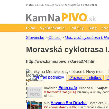
Piatok
7.8.2026 oslavuje
Štefánia
zajtra pozýva na pivo
Oskar
PIVO
Kam Na
.sk
Úvod
Vyhľadávanie
Podniky
Blog
Kon
Slovensko
>
Oblasti
>
Moravská cyklotrasa I. No
Moravská cyklotrasa I
http://www.kamnapivo.sk/area374.html
podniky na Moravskej cyklotrase I. Nový most - 
Prehľad podnikov
Zoznam podnikov
P
Eden cafe
kaviareň
Hradná 5
Karpat 
5 komentárov
(9/06)
Prijemný a útulný podni
si ho...
Havana Bar Druzba
pub
Botanická 25
22 komentárov
(6/07)
Bar z tehál a dreva v 