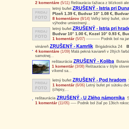
2 komentáre
(5/11)
Reštaurácia ťažiaca z blízkosti ale
ZRUŠENÝ - Istria pri Duna
letný bufet
Plzeň 1.39 €, Budvar 10° 1.08 €, Budvar
8 komentárov
(8/14)
Veľký letný bufet, skor
výhodne umiestnený...
ZRUŠENÝ - Istria pri hrad
letný bufet
Budvar 10° 1.00 €, Kozel 10° 0.93 €, Bu
1 komentár
(5/07)
------------ Podnik bol na j
ZRUŠENÝ - Kamrlík
vináreň
Brigádnicka 24
B
4 komentáre
(1/09)
Malá pekná kaviareň v žltých farb
samotnej...
ZRUŠENÝ - Koliba
reštaurácia
Botani
1 komentár
(3/08)
Reštaurácia v štýle sloven
víkend sa...
ZRUŠENÝ - Pod hradom
letný bufet
1 komentár
(6/06)
Letný bufet pri sútoku dv
(chipsy,...
ZRUŠENÝ - U Zlého námorníka
reštaurácia
S
1 komentár
(11/05)
----- Podnik bol žiaľ po 13tich rokoch v 