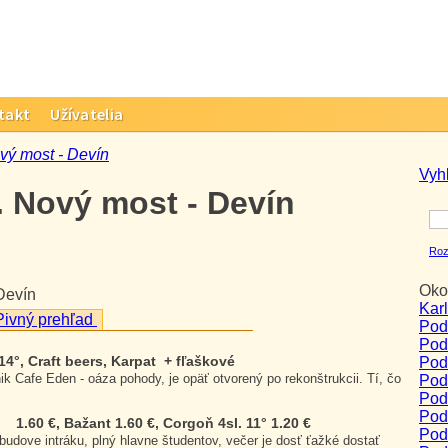
takt
Užívatelia
vý most - Devín
Vyh
. Nový most - Devín
Roz
Okol
Devín
Kar
ivný prehľad
Podn
Pod
14°, Craft beers, Karpat + fľaškové
Pod
k Cafe Eden - oáza pohody, je opäť otvorený po rekonštrukcii. Tí, čo
Pod
Podn
Pod
1.60 €, Bažant 1.60 €, Corgoň 4sl. 11° 1.20 €
Pod
budove intráku, plný hlavne študentov, večer je dosť ťažké dostať