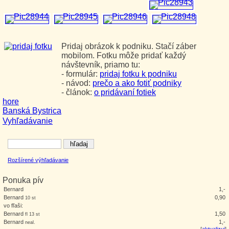
Pridaj obrázok k podniku. Stačí záber
mobilom. Fotku môže pridať každý
návštevník, priamo tu:
- formulár:
pridaj fotku k podniku
- návod:
prečo a ako fotiť podniky
- článok:
o pridávaní fotiek
hore
Banská Bystrica
Vyhľadávanie
Rozšírené výhľadávanie
Ponuka pív
Bernard
1,-
Bernard
0,90
10 st
vo fľaši:
Bernard
1,50
fl 13 st
Bernard
1,-
neal.
[
aktualizuj
]