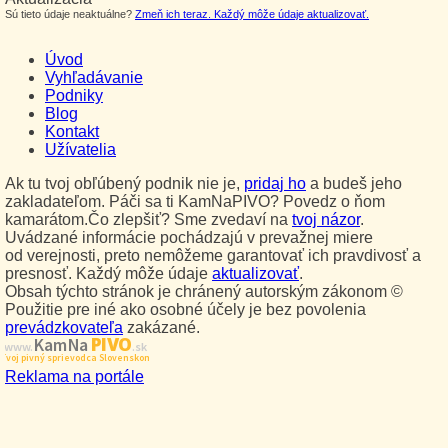
Sú tieto údaje neaktuálne?
Zmeň ich teraz. Každý môže údaje aktualizovať.
Úvod
Vyhľadávanie
Podniky
Blog
Kontakt
Užívatelia
Ak tu tvoj obľúbený podnik nie je,
pridaj ho
a budeš jeho
zakladateľom. Páči sa ti KamNaPIVO? Povedz o ňom
kamarátom.Čo zlepšiť? Sme zvedaví na
tvoj názor
.
Uvádzané informácie pochádzajú v prevažnej miere
od verejnosti, preto nemôžeme garantovať ich pravdivosť a
presnosť. Každý môže údaje
aktualizovať
.
Obsah týchto stránok je chránený autorským zákonom ©
Použitie pre iné ako osobné účely je bez povolenia
prevádzkovateľa
zakázané.
PIVO
Kam Na
www.
.sk
Tvoj pivný sprievodca Slovenskom
Reklama na portále