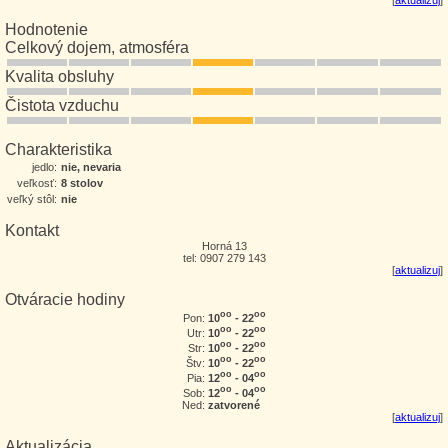
Hodnotenie
Celkový dojem, atmosféra
Kvalita obsluhy
Čistota vzduchu
Charakteristika
jedlo:
nie, nevaria
veľkosť:
8 stolov
veľký stôl:
nie
Kontakt
Horná 13
tel: 0907 279 143
[
aktualizuj
]
Otváracie hodiny
oo
oo
10
- 22
Pon:
oo
oo
10
- 22
Utr:
oo
oo
10
- 22
Str:
oo
oo
10
- 22
Štv:
oo
oo
12
- 04
Pia:
oo
oo
12
- 04
Sob:
Ned:
zatvorené
[
aktualizuj
]
Aktualizácia