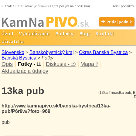
Piatok
7.8.2026 oslavuje
Štefánia
zajtra pozýva na pivo
Oskar
6980
podnikov
PIVO
Kam Na
.sk
Pridaj podnik
Úvod
Vyhľadávanie
Podniky
Blog
Kontakt
Užívatelia
Slovensko
>
Banskobystrický kraj
>
Okres Banská Bystrica
>
Banská Bystrica
>
Fotky
Opis
Fotky
Diskusia
Mapa
- 11
- 19
?
Aktualizácia údajov
13ka pub
(13ka Trinástka pub, B
D
http://www.kamnapivo.sk/banska-bystrica/13ka-
pub/P6r9w/?foto=969
pub