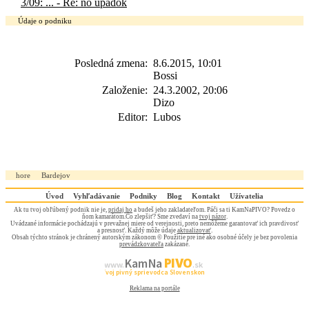
3/09: ... - Re: no upadok
Údaje o podniku
Posledná zmena:
8.6.2015, 10:01
Bossi
Založenie:
24.3.2002, 20:06
Dizo
Editor:
Lubos
hore
Bardejov
Úvod
Vyhľadávanie
Podniky
Blog
Kontakt
Užívatelia
Ak tu tvoj obľúbený podnik nie je,
pridaj ho
a budeš jeho zakladateľom. Páči sa ti KamNaPIVO? Povedz o
ňom kamarátom.Čo zlepšiť? Sme zvedaví na
tvoj názor
.
Uvádzané informácie pochádzajú v prevažnej miere od verejnosti, preto nemôžeme garantovať ich pravdivosť
a presnosť. Každý môže údaje
aktualizovať
.
Obsah týchto stránok je chránený autorským zákonom © Použitie pre iné ako osobné účely je bez povolenia
prevádzkovateľa
zakázané.
PIVO
Kam Na
www.
.sk
Tvoj pivný sprievodca Slovenskom
Reklama na portále