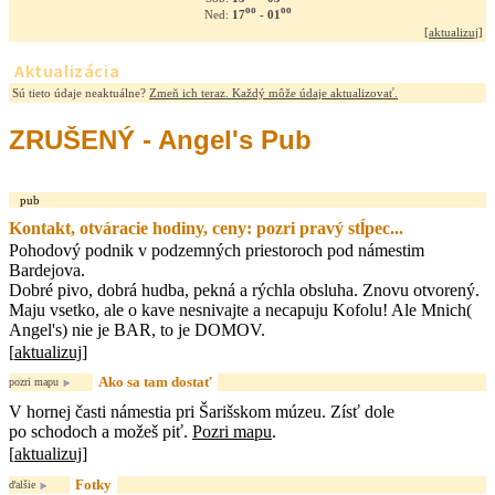
oo
oo
17
- 01
Ned:
[
aktualizuj
]
Aktualizácia
Sú tieto údaje neaktuálne?
Zmeň ich teraz. Každý môže údaje aktualizovať.
ZRUŠENÝ - Angel's Pub
pub
Kontakt, otváracie hodiny, ceny: pozri pravý stĺpec...
Pohodový podnik v podzemných priestoroch pod námestim
Bardejova.
Dobré pivo, dobrá hudba, pekná a rýchla obsluha. Znovu otvorený.
Maju vsetko, ale o kave nesnivajte a necapuju Kofolu! Ale Mnich(
Angel's) nie je BAR, to je DOMOV.
[
aktualizuj
]
Ako sa tam dostať
pozri mapu
V hornej časti námestia pri Šarišskom múzeu. Zísť dole
po schodoch a možeš piť.
Pozri mapu
.
[
aktualizuj
]
Fotky
ďalšie