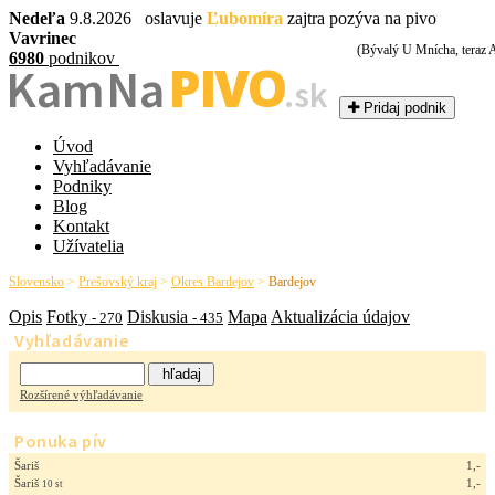
Nedeľa
9.8.2026 oslavuje
Ľubomíra
zajtra pozýva na pivo
Vavrinec
(Bývalý U Mnícha, teraz 
6980
podnikov
PIVO
Kam Na
.sk
Pridaj podnik
Úvod
Vyhľadávanie
Podniky
Blog
Kontakt
Užívatelia
Slovensko
>
Prešovský kraj
>
Okres Bardejov
>
Bardejov
Opis
Fotky
Diskusia
Mapa
Aktualizácia údajov
- 270
- 435
Vyhľadávanie
Rozšírené výhľadávanie
Ponuka pív
Šariš
1,-
Šariš
1,-
10 st