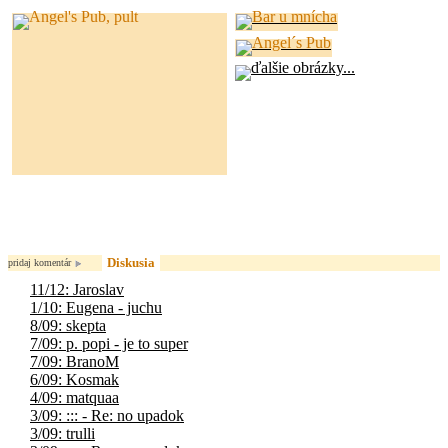
Diskusia
pridaj komentár
11/12: Jaroslav
1/10: Eugena - juchu
8/09: skepta
7/09: p. popi - je to super
7/09: BranoM
6/09: Kosmak
4/09: matquaa
3/09: ::: - Re: no upadok
3/09: trulli