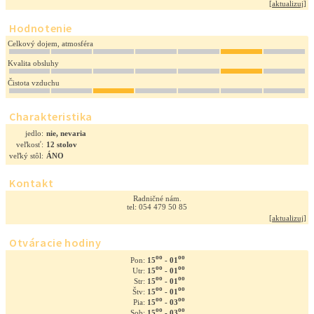
[
aktualizuj
]
Hodnotenie
Celkový dojem, atmosféra
Kvalita obsluhy
Čistota vzduchu
Charakteristika
jedlo:
nie, nevaria
veľkosť:
12 stolov
veľký stôl:
ÁNO
Kontakt
Radničné nám.
tel: 054 479 50 85
[
aktualizuj
]
Otváracie hodiny
oo
oo
15
- 01
Pon:
oo
oo
15
- 01
Utr:
oo
oo
15
- 01
Str:
oo
oo
15
- 01
Štv:
oo
oo
15
- 03
Pia:
oo
oo
15
- 03
Sob: