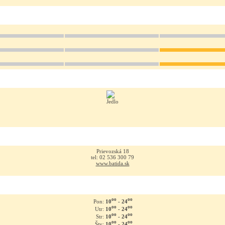
Prievozská 18
tel: 02 536 300 79
www.batida.sk
oo
oo
10
- 24
Pon:
oo
oo
10
- 24
Utr:
oo
oo
10
- 24
Str:
oo
oo
10
- 24
Štv: