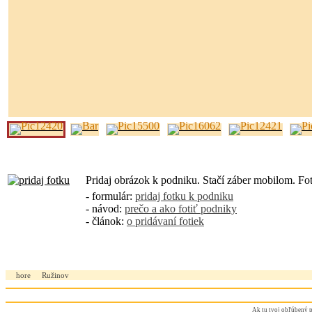
Pridaj obrázok k podniku. Stačí záber mobilom. Fo
- formulár:
pridaj fotku k podniku
- návod:
prečo a ako fotiť podniky
- článok:
o pridávaní fotiek
hore
Ružinov
Ak tu tvoj obľúbený p