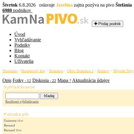
Štvrtok
6.8.2026 oslavuje
Jozefína
zajtra pozýva na pivo
Štefánia
6980
podnikov
PIVO
Kam Na
.sk
Pridaj podnik
Úvod
Vyhľadávanie
Podniky
Blog
Kontakt
Užívatelia
Slovensko
>
Bratislavský kraj
>
Bratislava
>
Okres Bratislava 2
>
Ružinov
>
Mlynské Nivy 
Opis
Fotky
Diskusia
Mapa
Aktualizácia údajov
- 12
- 22
?
Vyhľadávanie
Rozšírené výhľadávanie
Ponuka pív
Guinness
14 st
Bernard
Bernard
10 st