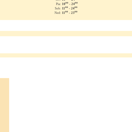
oo
oo
10
- 24
Pia:
oo
oo
11
- 24
Sob:
oo
oo
11
- 23
Ned: