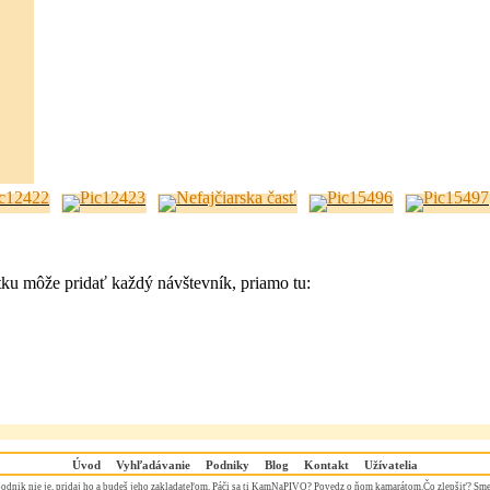
tku môže pridať každý návštevník, priamo tu:
Úvod
Vyhľadávanie
Podniky
Blog
Kontakt
Užívatelia
odnik nie je,
pridaj ho
a budeš jeho zakladateľom. Páči sa ti KamNaPIVO? Povedz o ňom kamarátom.Čo zlepšiť? Sme