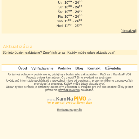
oo
oo
10
- 24
Utr:
oo
oo
10
- 24
Str:
oo
oo
10
- 24
Štv:
oo
oo
10
- 24
Pia:
oo
oo
11
- 24
Sob:
oo
oo
11
- 23
Ned:
[
aktualizuj
]
Aktualizácia
Sú tieto údaje neaktuálne?
Zmeň ich teraz. Každý môže údaje aktualizovať.
Úvod
Vyhľadávanie
Podniky
Blog
Kontakt
Užívatelia
Ak tu tvoj obľúbený podnik nie je,
pridaj ho
a budeš jeho zakladateľom. Páči sa ti KamNaPIVO?
Povedz o ňom kamarátom.Čo zlepšiť? Sme zvedaví na
tvoj názor
.
Uvádzané informácie pochádzajú v prevažnej miere od verejnosti, preto nemôžeme garantovať ich
pravdivosť a presnosť. Každý môže údaje
aktualizovať
.
Obsah týchto stránok je chránený autorským zákonom © Použitie pre iné ako osobné účely je bez
povolenia
prevádzkovateľa
zakázané.
PIVO
Kam Na
www.
.sk
Tvoj pivný sprievodca Slovenskom
Reklama na portále