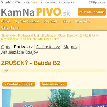
Sobota
8.8.2026 oslavuje
Oskar
zajtra pozýva na pivo
Ľubomíra
6980
podnikov
PIVO
Kam Na
.sk
Pridaj podnik
Úvod
Vyhľadávanie
Podniky
Blog
Kontakt
Užívatelia
Slovensko
>
Bratislavský kraj
>
Bratislava
>
Okres Bratislava 2
>
Ružinov
>
Mlynské Nivy - Košická, Záhradnícka
>
Fotky
Opis
Fotky
Diskusia
Mapa
- 12
- 22
?
Aktualizácia údajov
ZRUŠENÝ - Batida B2
pub