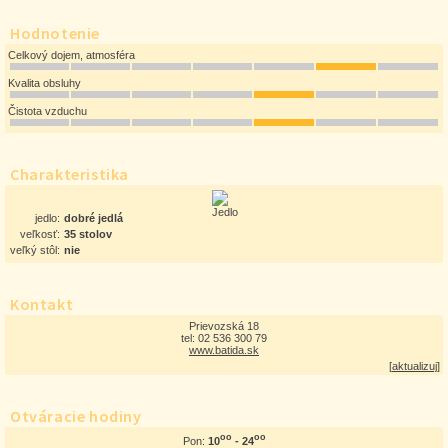
Hodnotenie
Celkový dojem, atmosféra
Kvalita obsluhy
Čistota vzduchu
Charakteristika
jedlo:
dobré jedlá
veľkosť:
35 stolov
veľký stôl:
nie
Kontakt
Prievozská 18
tel: 02 536 300 79
www.batida.sk
[
aktualizuj
]
Otváracie hodiny
oo
oo
10
- 24
Pon: