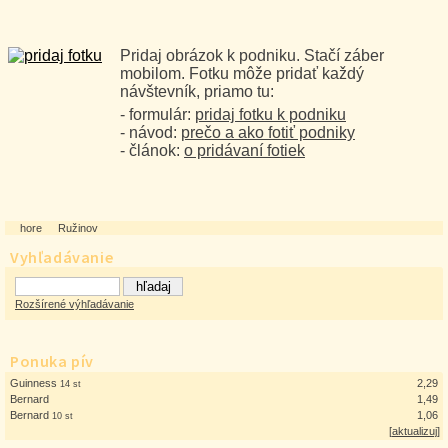
Pridaj obrázok k podniku. Stačí záber
mobilom. Fotku môže pridať každý
návštevník, priamo tu:
- formulár:
pridaj fotku k podniku
- návod:
prečo a ako fotiť podniky
- článok:
o pridávaní fotiek
hore
Ružinov
Vyhľadávanie
Rozšírené výhľadávanie
Ponuka pív
Guinness
2,29
14 st
Bernard
1,49
Bernard
1,06
10 st
[
aktualizuj
]