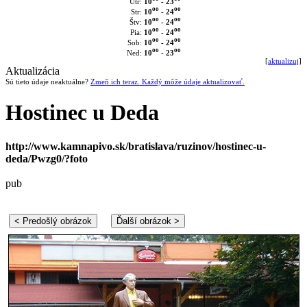
10
- 23
Utr:
oo
oo
10
- 24
Str:
oo
oo
10
- 24
Štv:
oo
oo
10
- 24
Pia:
oo
oo
10
- 24
Sob:
oo
oo
10
- 23
Ned:
[
aktualizuj
]
Aktualizácia
Sú tieto údaje neaktuálne?
Zmeň ich teraz. Každý môže údaje aktualizovať.
Hostinec u Deda
http://www.kamnapivo.sk/bratislava/ruzinov/hostinec-u-
deda/Pwzg0/?foto
pub