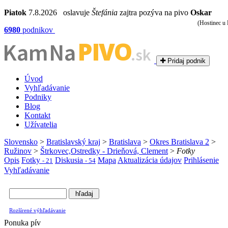
Piatok
7.8.2026 oslavuje
Štefánia
zajtra pozýva na pivo
Oskar
(Hostinec u
6980
podnikov
PIVO
Kam Na
.sk
Pridaj podnik
Úvod
Vyhľadávanie
Podniky
Blog
Kontakt
Užívatelia
Slovensko
>
Bratislavský kraj
>
Bratislava
>
Okres Bratislava 2
>
Ružinov
>
Štrkovec,Ostredky - Drieňová, Clement
>
Fotky
Opis
Fotky
Diskusia
Mapa
Aktualizácia údajov
Prihlásenie
- 21
- 54
Vyhľadávanie
Rozšírené výhľadávanie
Ponuka pív