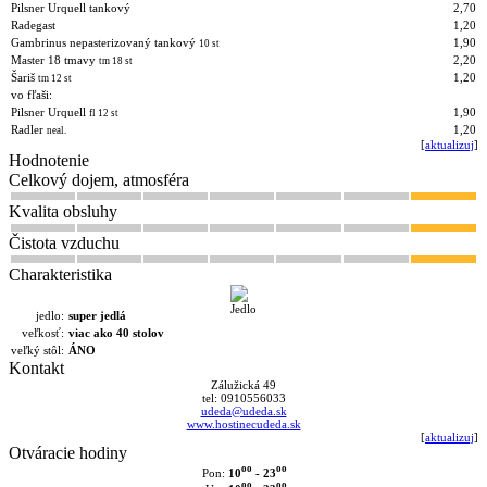
Pilsner Urquell tankový
2,70
Radegast
1,20
Gambrinus nepasterizovaný tankový
1,90
10 st
Master 18 tmavy
2,20
tm 18 st
Šariš
1,20
tm 12 st
vo fľaši:
Pilsner Urquell
1,90
fl 12 st
Radler
1,20
neal.
[
aktualizuj
]
Hodnotenie
Celkový dojem, atmosféra
Kvalita obsluhy
Čistota vzduchu
Charakteristika
jedlo:
super jedlá
veľkosť:
viac ako 40 stolov
veľký stôl:
ÁNO
Kontakt
Zálužická 49
tel: 0910556033
udeda@udeda.sk
www.hostinecudeda.sk
[
aktualizuj
]
Otváracie hodiny
oo
oo
10
- 23
Pon:
oo
oo