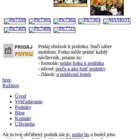
Pridaj obrázok k podniku. Stačí záber
mobilom. Fotku môže pridať každý
návštevník, priamo tu:
- formulár:
pridaj fotku k podniku
- návod:
prečo a ako fotiť podniky
- článok:
o pridávaní fotiek
hore
Ružinov
Úvod
Vyhľadávanie
Podniky
Blog
Kontakt
Užívatelia
Ak tu tvoj obľúbený podnik nie je,
pridaj ho
a budeš jeho