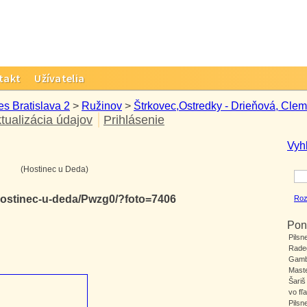
takt
Užívatelia
es Bratislava 2
>
Ružinov
>
Štrkovec,Ostredky - Drieňová, Clem
tualizácia údajov
Prihlásenie
Vyh
(Hostinec u Deda)
/hostinec-u-deda/Pwzg0/?foto=7406
Roz
Pon
Pilsn
Rade
Gamb
Mast
Šari
vo fľa
Pilsn