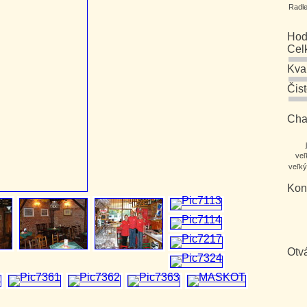
Radl
Hod
Cel
Kva
Čis
Char
veľ
veľký
Kon
Otv