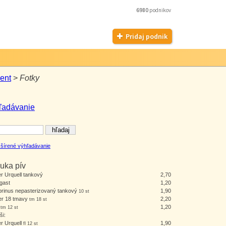
6980
podnikov
Pridaj podnik
ent
>
Fotky
ľadávanie
šírené výhľadávanie
uka pív
er Urquell tankový
2,70
gast
1,20
rinus nepasterizovaný tankový
1,90
10 st
er 18 tmavy
2,20
tm 18 st
š
1,20
tm 12 st
ši:
er Urquell
1,90
fl 12 st