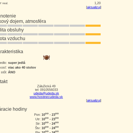
er
1,20
neal.
[
aktualizuj
]
notenie
kový dojem, atmosféra
lita obsluhy
tota vzduchu
akteristika
jedlo:
super jedlá
kosť:
viac ako 40 stolov
 stôl:
ÁNO
takt
Zálužická 49
tel: 0910556033
udeda@udeda.sk
www.hostinecudeda.sk
[
aktualizuj
]
áracie hodiny
oo
oo
10
- 23
Pon:
oo
oo
10
- 23
Utr:
oo
oo
10
- 24
Str:
oo
oo
10
- 24
Štv:
oo
oo
10
- 24
Pia: