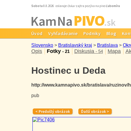
Sobota
8.8.2026 oslavuje
Oskar
zajtra pozýva na pivo
Ľubomíra
PIVO
Kam Na
.sk
Úvod
Vyhľadávanie
Podniky
Blog
Kon
Slovensko
>
Bratislavský kraj
>
Bratislava
>
Okr
Opis
Fotky
Diskusia
Mapa
Ak
- 21
- 54
Hostinec u Deda
http://www.kamnapivo.sk/bratislava/ruzinov
pub