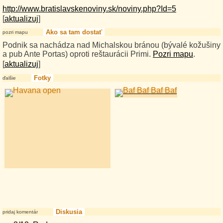
http://www.bratislavskenoviny.sk/noviny.php?Id=5
[
aktualizuj
]
Ako sa tam dostať
pozri mapu
Podnik sa nachádza nad Michalskou bránou (bývalé kožušiny
a pub Ante Portas) oproti reštaurácii Primi.
Pozri mapu
.
[
aktualizuj
]
Fotky
ďalšie
Diskusia
pridaj komentár