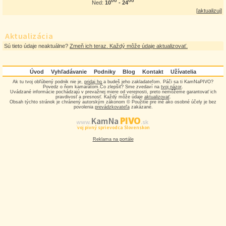
oo
oo
10
- 24
Ned:
[
aktualizuj
]
Aktualizácia
Sú tieto údaje neaktuálne?
Zmeň ich teraz. Každý môže údaje aktualizovať.
Úvod
Vyhľadávanie
Podniky
Blog
Kontakt
Užívatelia
Ak tu tvoj obľúbený podnik nie je,
pridaj ho
a budeš jeho zakladateľom. Páči sa ti KamNaPIVO?
Povedz o ňom kamarátom.Čo zlepšiť? Sme zvedaví na
tvoj názor
.
Uvádzané informácie pochádzajú v prevažnej miere od verejnosti, preto nemôžeme garantovať ich
pravdivosť a presnosť. Každý môže údaje
aktualizovať
.
Obsah týchto stránok je chránený autorským zákonom © Použitie pre iné ako osobné účely je bez
povolenia
prevádzkovateľa
zakázané.
PIVO
Kam Na
www.
.sk
Tvoj pivný sprievodca Slovenskom
Reklama na portále