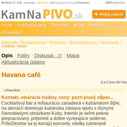
Nedeľa
9.8.2026 oslavuje
Ľubomíra
zajtra pozýva na pivo
Vavrinec
6980
podnikov
PIVO
Kam Na
.sk
Pridaj podnik
Úvod
Vyhľadávanie
Podniky
Blog
Kontakt
Užívatelia
Slovensko
>
Bratislavský kraj
>
Bratislava
>
Okres Bratislava 1
>
Staré mesto
>
Centrum - Korzo
Opis
Fotky
Diskusia
Mapa
- 27
Aktualizácia údajov
Havana café
(La Casa del Ha
reštaurácia
Kontakt, otváracie hodiny, ceny: pozri pravý stĺpec...
Cocktailový bar a reštaurácia zariadená v kubánskom štýle,
na stenách dominuje kubánska zástava spolu s rôznymi
čiernobielymi obrázkami Kuby. Interiér je veľmi pekne
prepracovaný, príjemné a dobre vyzerajúce sedenie.
Príležitostne sa tu konajú koncerty, všetky zamerané