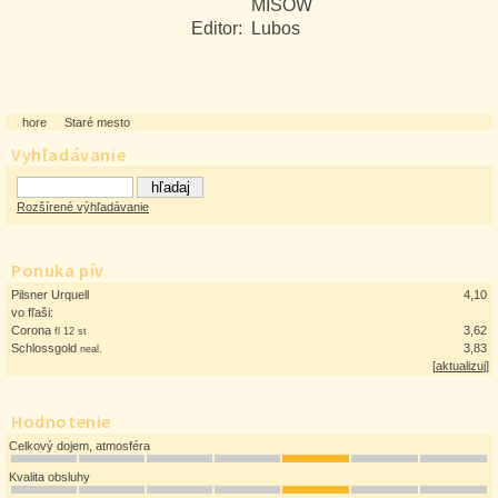
MISOW
Editor:
Lubos
hore
Staré mesto
Vyhľadávanie
Rozšírené výhľadávanie
Ponuka pív
Pilsner Urquell
4,10
vo fľaši:
Corona
3,62
fl 12 st
Schlossgold
3,83
neal.
[
aktualizuj
]
Hodnotenie
Celkový dojem, atmosféra
Kvalita obsluhy