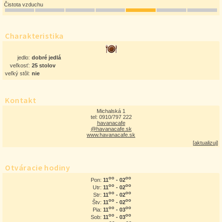
Čistota vzduchu
Charakteristika
jedlo:
dobré jedlá
veľkosť:
25 stolov
veľký stôl:
nie
Kontakt
Michalská 1
tel: 0910/797 222
havanacafe
@havanacafe.sk
www.havanacafe.sk
[
aktualizuj
]
Otváracie hodiny
oo
oo
11
- 02
Pon:
oo
oo
11
- 02
Utr:
oo
oo
11
- 02
Str:
oo
oo
11
- 02
Štv:
oo
oo
11
- 03
Pia:
oo
oo
11
- 03
Sob: