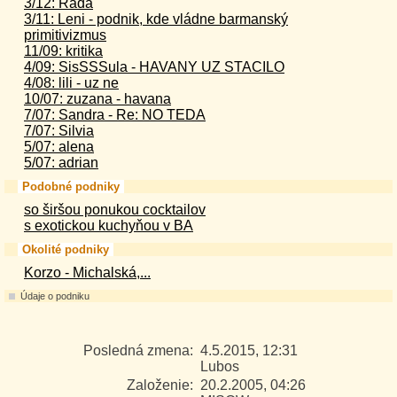
3/12: Rada
3/11: Leni - podnik, kde vládne barmanský
primitivizmus
11/09: kritika
4/09: SisSSSula - HAVANY UZ STACILO
4/08: lili - uz ne
10/07: zuzana - havana
7/07: Sandra - Re: NO TEDA
7/07: Silvia
5/07: alena
5/07: adrian
Podobné podniky
so širšou ponukou cocktailov
s exotickou kuchyňou v BA
Okolité podniky
Korzo - Michalská,...
Údaje o podniku
Posledná zmena:
4.5.2015, 12:31
Lubos
Založenie:
20.2.2005, 04:26