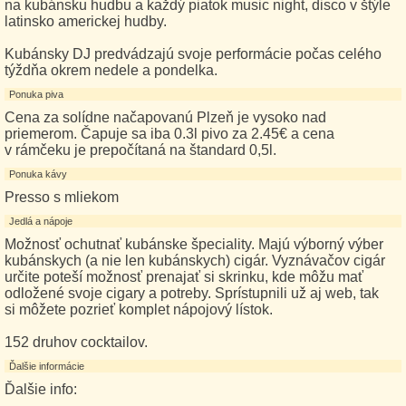
na kubánsku hudbu a každý piatok music night, disco v štýle
latinsko americkej hudby.
Kubánsky DJ predvádzajú svoje performácie počas celého
týždňa okrem nedele a pondelka.
Ponuka piva
Cena za solídne načapovanú Plzeň je vysoko nad
priemerom. Čapuje sa iba 0.3l pivo za 2.45€ a cena
v rámčeku je prepočítaná na štandard 0,5l.
Ponuka kávy
Presso s mliekom
Jedlá a nápoje
Možnosť ochutnať kubánske špeciality. Majú výborný výber
kubánskych (a nie len kubánskych) cigár. Vyznávačov cigár
určite poteší možnosť prenajať si skrinku, kde môžu mať
odložené svoje cigary a potreby. Sprístupnili už aj web, tak
si môžete pozrieť komplet nápojový lístok.
152 druhov cocktailov.
Ďalšie informácie
Ďalšie info: