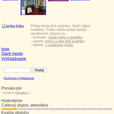
Pridaj obrázok k podniku. Stačí záber
mobilom. Fotku môže pridať každý
návštevník, priamo tu:
- formulár:
pridaj fotku k podniku
- návod:
prečo a ako fotiť podniky
- článok:
o pridávaní fotiek
hore
Staré mesto
Vyhľadávanie
Rozšírené výhľadávanie
Ponuka pív
neznáma (
aktualizuj...
)
Hodnotenie
Celkový dojem, atmosféra
Kvalita obsluhy