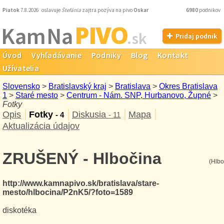
Piatok
7.8.2026 oslavuje
Štefánia
zajtra pozýva na pivo
Oskar
6980
podnikov
PIVO
Kam Na
.sk
Pridaj podnik
Úvod
Vyhľadávanie
Podniky
Blog
Kontakt
Užívatelia
Slovensko
>
Bratislavský kraj
>
Bratislava
>
Okres Bratislava
1
>
Staré mesto
>
Centrum - Nám. SNP, Hurbanovo, Župné
>
Fotky
Opis
Fotky
Diskusia
Mapa
- 4
- 11
Aktualizácia údajov
ZRUŠENÝ - Hlbočina
(Hlbo
http://www.kamnapivo.sk/bratislava/stare-
mesto/hlbocina/P2nK5/?foto=1589
diskotéka