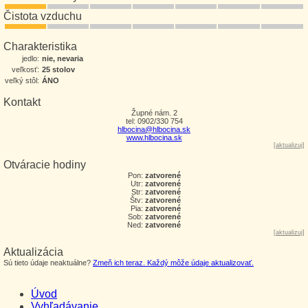
Čistota vzduchu
Charakteristika
jedlo:
nie, nevaria
veľkosť:
25 stolov
veľký stôl:
ÁNO
Kontakt
Župné nám. 2
tel: 0902/330 754
hlbocina@hlbocina.sk
www.hlbocina.sk
[
aktualizuj
]
Otváracie hodiny
Pon:
zatvorené
Utr:
zatvorené
Str:
zatvorené
Štv:
zatvorené
Pia:
zatvorené
Sob:
zatvorené
Ned:
zatvorené
[
aktualizuj
]
Aktualizácia
Sú tieto údaje neaktuálne?
Zmeň ich teraz. Každý môže údaje aktualizovať.
Úvod
Vyhľadávanie