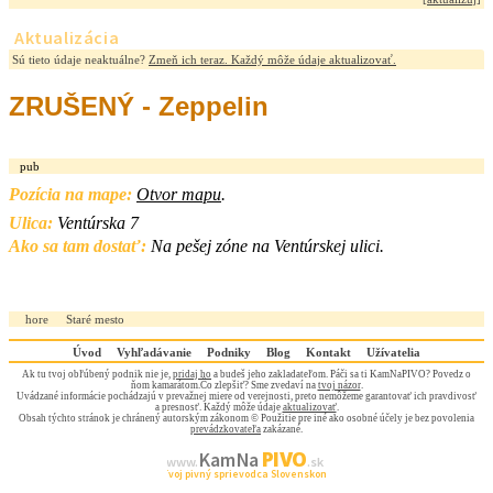
Aktualizácia
Sú tieto údaje neaktuálne?
Zmeň ich teraz. Každý môže údaje aktualizovať.
ZRUŠENÝ - Zeppelin
pub
Pozícia na mape:
Otvor mapu
.
Ulica:
Ventúrska 7
Ako sa tam dostať:
Na pešej zóne na Ventúrskej ulici.
hore
Staré mesto
Úvod
Vyhľadávanie
Podniky
Blog
Kontakt
Užívatelia
Ak tu tvoj obľúbený podnik nie je,
pridaj ho
a budeš jeho zakladateľom. Páči sa ti KamNaPIVO? Povedz o
ňom kamarátom.Čo zlepšiť? Sme zvedaví na
tvoj názor
.
Uvádzané informácie pochádzajú v prevažnej miere od verejnosti, preto nemôžeme garantovať ich pravdivosť
a presnosť. Každý môže údaje
aktualizovať
.
Obsah týchto stránok je chránený autorským zákonom © Použitie pre iné ako osobné účely je bez povolenia
prevádzkovateľa
zakázané.
PIVO
Kam Na
www.
.sk
Tvoj pivný sprievodca Slovenskom