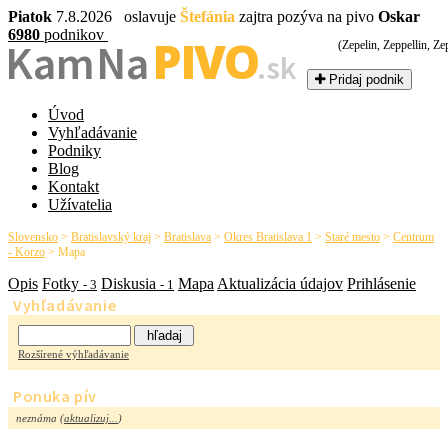
Piatok
7.8.2026 oslavuje
Štefánia
zajtra pozýva na pivo
Oskar
6980
podnikov
PIVO
Kam Na
(Zepelin, Zeppellin, Zep
.sk
Pridaj podnik
Úvod
Vyhľadávanie
Podniky
Blog
Kontakt
Užívatelia
Slovensko
>
Bratislavský kraj
>
Bratislava
>
Okres Bratislava 1
>
Staré mesto
>
Centrum
- Korzo
>
Mapa
Opis
Fotky
Diskusia
Mapa
Aktualizácia údajov
Prihlásenie
- 3
- 1
Vyhľadávanie
Rozšírené výhľadávanie
Ponuka pív
neznáma (
aktualizuj...
)