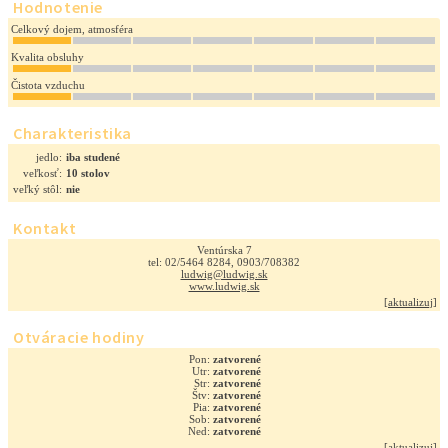
Hodnotenie
Celkový dojem, atmosféra
Kvalita obsluhy
Čistota vzduchu
Charakteristika
jedlo:
iba studené
veľkosť:
10 stolov
veľký stôl:
nie
Kontakt
Ventúrska 7
tel: 02/5464 8284, 0903/708382
ludwig@ludwig.sk
www.ludwig.sk
[
aktualizuj
]
Otváracie hodiny
Pon:
zatvorené
Utr:
zatvorené
Str:
zatvorené
Štv:
zatvorené
Pia:
zatvorené
Sob:
zatvorené
Ned:
zatvorené
[
aktualizuj
]