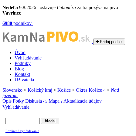
Nedeľa
9.8.2026 oslavuje
Ľubomíra
zajtra pozýva na pivo
Vavrinec
6980
podnikov
PIVO
Kam Na
.sk
Pridaj podnik
Úvod
Vyhľadávanie
Podniky
Blog
Kontakt
Užívatelia
Slovensko
>
Košický kraj
>
Košice
>
Okres Košice 4
>
Nad
jazerom
Opis
Fotky
Diskusia
Mapa
Aktualizácia údajov
- 5
?
Vyhľadávanie
Rozšírené výhľadávanie