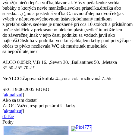
výdrž(o niečo lepšia voľba,hlavne ak Vás v peňaženke svrbia
bubáky o ktorých nevie manželka,svokra,priateľka,družka abo
suseda... :) ),no a posledná voľba C. rovno ďalej na dvorček(jak
výbeh v nápravnovýchovnom ústave)obohnaný múrikom
z prefabrikátov, sedenie je umožnené pri cca 10.stoloch a príslušnom
počte stoličiek z prekrásneho bieleho plastu,sedieť tu môžte len
do záverečnej,inak v tejto časti podniku sa vzduch javil ako
najlepší.Obsluha v podniku vcelku rýchla,lem keby pani pri výčape
občas to pivko nezlievala.WC:ak musíte,tak musíte,šak
sa nepočúrate,nie?
ALCO 0,05l:R,V,B 16.-,Seven 30.-,Ballantines 50.-,Metaxa
3* 50.-!5* 70.-!!!
NeALCO:čapovaná kofola 4.-,coca cola rozlievaná 7.-/dcl
SEC:19:06.2005 BOBO
[
aktualizuj
]
Ako sa tam dostať
Za OC Važec,resp.pri pekárni U Jarky.
[
aktualizuj
]
ďalšie
Fotky