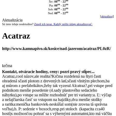
oo
oo
08
- 22
Štv:
oo
oo
08
- 22
Pia:
oo
oo
08
- 22
Sob:
oo
oo
08
- 22
Ned:
[
aktualizuj
]
Aktualizácia
Sú tieto údaje neaktuálne?
Zmeň ich teraz. Každý môže údaje aktualizovať.
Acatraz
http://www.kamnapivo.sk/kosice/nad-jazerom/acatraz/PL0zR/
krčma
Kontakt, otváracie hodiny, ceny: pozri pravý stĺpec...
Acatraz,cool názov,ale realita?Krčma rozdelená na štyri časti
ohradená sčasti plotom z drevených latí,sčasti vlnitým plechom,ba
aj múrom z prefabrikátov,žeby tak vyzeral Alcatraz?,pri vstupe pred
podnikom menšie posedenie (4.sady plastového sedacieho
nábytku),po vstupe sa môžte rozhodnúť pre tri varianty:a. Ľ: výčap
a nefajčiarska časť so vstupom na hajzlíky,dva menšie stolíky
a raritka:menička bankoviek-neskúšal som(nie zrovna tá správna
voľba),b. P: sedenie v boxoch,resp.pri stoloch (kapacita cca40
hostí)s možnosťou pohrať sa s výhernými automatmi,kto má väčšiu