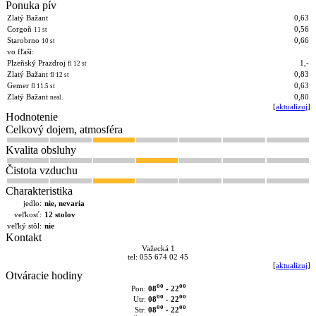
Ponuka pív
Zlatý Bažant
0,63
Corgoň
0,56
11 st
Starobrno
0,66
10 st
vo fľaši:
Plzeňský Prazdroj
1,-
fl 12 st
Zlatý Bažant
0,83
fl 12 st
Gemer
0,63
fl 11.5 st
Zlatý Bažant
0,80
neal.
[
aktualizuj
]
Hodnotenie
Celkový dojem, atmosféra
Kvalita obsluhy
Čistota vzduchu
Charakteristika
jedlo:
nie, nevaria
veľkosť:
12 stolov
veľký stôl:
nie
Kontakt
Važecká 1
tel: 055 674 02 45
[
aktualizuj
]
Otváracie hodiny
oo
oo
08
- 22
Pon:
oo
oo
08
- 22
Utr:
oo
oo
08
- 22
Str: