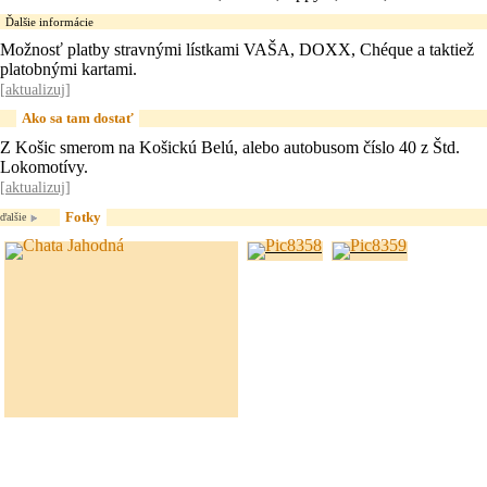
Ďalšie informácie
Možnosť platby stravnými lístkami VAŠA, DOXX, Chéque a taktiež
platobnými kartami.
[
aktualizuj
]
Ako sa tam dostať
Z Košic smerom na Košickú Belú, alebo autobusom číslo 40 z Štd.
Lokomotívy.
[
aktualizuj
]
Fotky
ďalšie