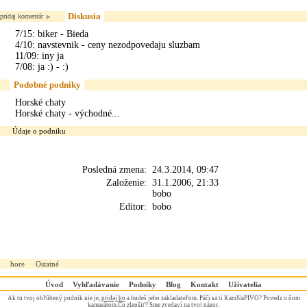
Diskusia
pridaj komentár
7/15: biker - Bieda
4/10: navstevnik - ceny nezodpovedaju sluzbam
11/09: iny ja
7/08: ja :) - :)
Podobné podniky
Horské chaty
Horské chaty - východné...
Údaje o podniku
Posledná zmena:
24.3.2014, 09:47
Založenie:
31.1.2006, 21:33
bobo
Editor:
bobo
hore
Ostatné
Úvod
Vyhľadávanie
Podniky
Blog
Kontakt
Užívatelia
Ak tu tvoj obľúbený podnik nie je,
pridaj ho
a budeš jeho zakladateľom. Páči sa ti KamNaPIVO? Povedz o ňom
kamarátom.Čo zlepšiť? Sme zvedaví na
tvoj názor
.