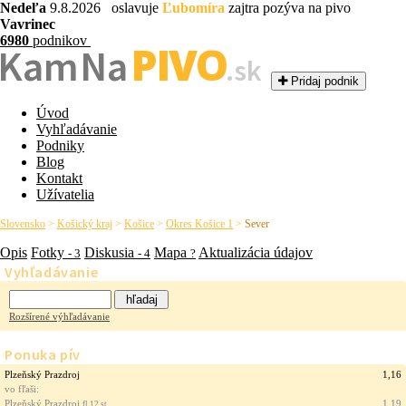
Nedeľa
9.8.2026 oslavuje
Ľubomíra
zajtra pozýva na pivo
Vavrinec
6980
podnikov
PIVO
Kam Na
.sk
Pridaj podnik
Úvod
Vyhľadávanie
Podniky
Blog
Kontakt
Užívatelia
Slovensko
>
Košický kraj
>
Košice
>
Okres Košice 1
>
Sever
Opis
Fotky
Diskusia
Mapa
Aktualizácia údajov
- 3
- 4
?
Vyhľadávanie
Rozšírené výhľadávanie
Ponuka pív
Plzeňský Prazdroj
1,16
vo fľaši:
Plzeňský Prazdroj
1,19
fl 12 st