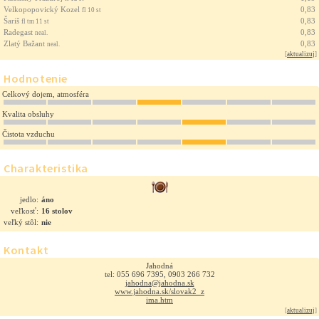
Velkopopovický Kozel
0,83
fl 10 st
Šariš
0,83
fl tm 11 st
Radegast
0,83
neal.
Zlatý Bažant
0,83
neal.
[
aktualizuj
]
Hodnotenie
Celkový dojem, atmosféra
Kvalita obsluhy
Čistota vzduchu
Charakteristika
jedlo:
áno
veľkosť:
16 stolov
veľký stôl:
nie
Kontakt
Jahodná
tel: 055 696 7395, 0903 266 732
jahodna@jahodna.sk
www.jahodna.sk/slovak2_z
ima.htm
[
aktualizuj
]