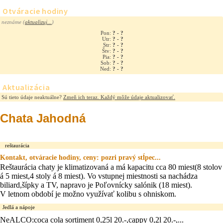
Otváracie hodiny
neznáme (
aktualizuj...
)
Pon:
? - ?
Utr:
? - ?
Str:
? - ?
Štv:
? - ?
Pia:
? - ?
Sob:
? - ?
Ned:
? - ?
Aktualizácia
Sú tieto údaje neaktuálne?
Zmeň ich teraz. Každý môže údaje aktualizovať.
Chata Jahodná
reštaurácia
Kontakt, otváracie hodiny, ceny: pozri pravý stĺpec...
Reštaurácia chaty je klimatizovaná a má kapacitu cca 80 miest(8 stolov
á 5 miest,4 stoly á 8 miest). Vo vstupnej miestnosti sa nachádza
biliard,šípky a TV, napravo je Poľovnícky salónik (18 miest).
V letnom období je možno využívať kolibu s ohniskom.
Jedlá a nápoje
NeALCO:coca cola sortiment 0,25l 20.-,cappy 0,2l 20.-,...