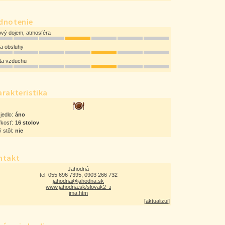
dnotenie
ový dojem, atmosféra
ta obsluhy
ota vzduchu
rakteristika
jedlo:
áno
ľkosť:
16 stolov
 stôl:
nie
ntakt
Jahodná
tel: 055 696 7395, 0903 266 732
jahodna@jahodna.sk
www.jahodna.sk/slovak2_z
ima.htm
[
aktualizuj
]