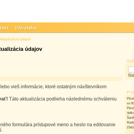
takt
Užívatelia
Aktualizácia údajov
tualizácia údajov
Vy
Roz
lebo vieš informácie, ktoré ostatným návštevníkom
Po
vať!
Táto aktualizácia podlieha následnému schváleniu
Plze
vo fľ
Plze
Velk
Šari
Rad
ného formulára prístupové meno a heslo na editovanie
Zlat
í.