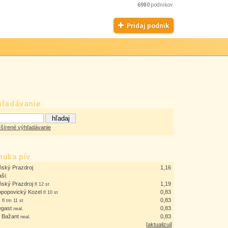
6980
podnikov
Pridaj podnik
hľadávanie
šírené výhľadávanie
nuka pív
ňský Prazdroj
1,16
aši:
ňský Prazdroj
1,19
fl 12 st
opopovický Kozel
0,83
fl 10 st
š
0,83
fl tm 11 st
egast
0,83
neal.
ý Bažant
0,83
neal.
[
aktualizuj
]