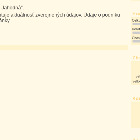
a Jahodná".
Ho
uje aktuálnosť zverejnených údajov. Údaje o podniku
ánky.
Celk
Kvali
Čist
Cha
ve
veľký
Ko