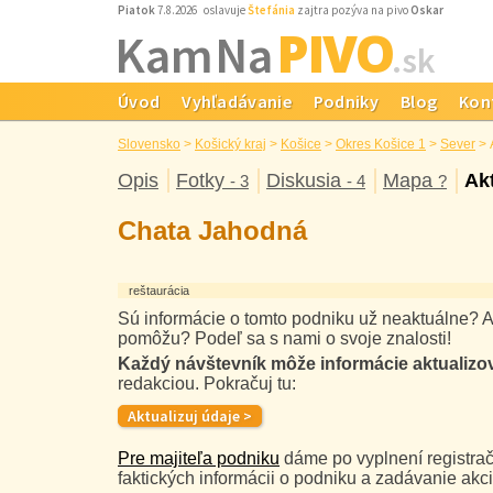
Piatok
7.8.2026 oslavuje
Štefánia
zajtra pozýva na pivo
Oskar
PIVO
Kam Na
.sk
Úvod
Vyhľadávanie
Podniky
Blog
Kon
Slovensko
>
Košický kraj
>
Košice
>
Okres Košice 1
>
Sever
>
Opis
Fotky
Diskusia
Mapa
Ak
- 3
- 4
?
Chata Jahodná
reštaurácia
Sú informácie o tomto podniku už neaktuálne? A
pomôžu? Podeľ sa s nami o svoje znalosti!
Každý návštevník môže informácie aktualizo
redakciou. Pokračuj tu:
Pre majiteľa podniku
dáme po vyplnení registrač
faktických informácii o podniku a zadávanie akci