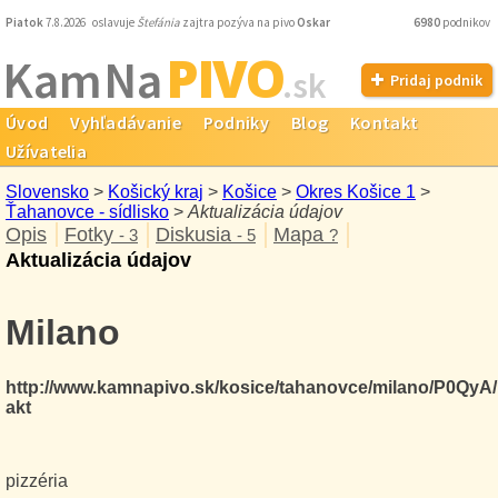
Piatok
7.8.2026 oslavuje
Štefánia
zajtra pozýva na pivo
Oskar
6980
podnikov
PIVO
Kam Na
.sk
Pridaj podnik
Úvod
Vyhľadávanie
Podniky
Blog
Kontakt
Užívatelia
Slovensko
>
Košický kraj
>
Košice
>
Okres Košice 1
>
Ťahanovce - sídlisko
>
Aktualizácia údajov
Opis
Fotky
Diskusia
Mapa
- 3
- 5
?
Aktualizácia údajov
Milano
http://www.kamnapivo.sk/kosice/tahanovce/milano/P0QyA
akt
pizzéria