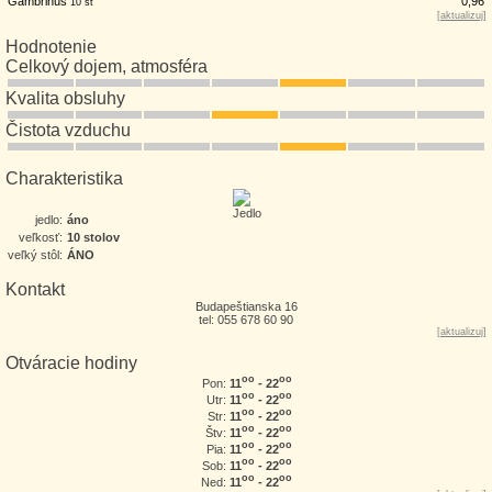
Gambrinus
0,96
10 st
[
aktualizuj
]
Hodnotenie
Celkový dojem, atmosféra
Kvalita obsluhy
Čistota vzduchu
Charakteristika
jedlo:
áno
veľkosť:
10 stolov
veľký stôl:
ÁNO
Kontakt
Budapeštianska 16
tel: 055 678 60 90
[
aktualizuj
]
Otváracie hodiny
oo
oo
11
- 22
Pon:
oo
oo
11
- 22
Utr:
oo
oo
11
- 22
Str:
oo
oo
11
- 22
Štv:
oo
oo
11
- 22
Pia:
oo
oo
11
- 22
Sob:
oo
oo
11
- 22
Ned: