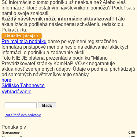
Sú informácie o tomto podniku už neaktuálne? Alebo vieš
informácie, ktoré ostatným návštevníkom pomôžu? Podeľ sa s
nami o svoje znalosti!
Každý návštevník môže informácie aktualizovať!
Táto
aktualizácia podlieha následnému schváleniu redakciou.
Pokračuj tu:
Pre majiteľa podniku
dáme po vyplnení registračného
formulára prístupové meno a heslo na editovanie faktických
informácii o podniku a zadávanie akcií.
Toto NIE JE platená prezentácia podniku "Milano".
Prevádzkovateľ stránky KamNaPIVO.sk negarantuje
aktuálnosť zverejnených údajov. Údaje o podniku prichádzajú
od samotných návštevníkov tejto stránky.
hore
Sídlisko Ťahanovce
Vyhľadávanie
Rozšírené výhľadávanie
Ponuka pív
Staropramen
0,96