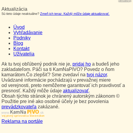
[
aktualizuj
]
Aktualizácia
Sú tieto údaje neaktuálne?
Zmeň ich teraz. Každý môže údaje aktualizovať.
Úvod
Vyhľadávanie
Podniky
Blog
Kontakt
Užívatelia
Ak tu tvoj obľúbený podnik nie je,
pridaj ho
a budeš jeho
zakladateľom. Páči sa ti KamNaPIVO? Povedz o ňom
kamarátom.Čo zlepšiť? Sme zvedaví na
tvoj názor
.
Uvádzané informácie pochádzajú v prevažnej miere
od verejnosti, preto nemôžeme garantovať ich pravdivosť a
presnosť. Každý môže údaje
aktualizovať
.
Obsah týchto stránok je chránený autorským zákonom ©
Použitie pre iné ako osobné účely je bez povolenia
prevádzkovateľa
zakázané.
PIVO
Kam Na
www.
.sk
Tvoj pivný sprievodca Slovenskom
Reklama na portále