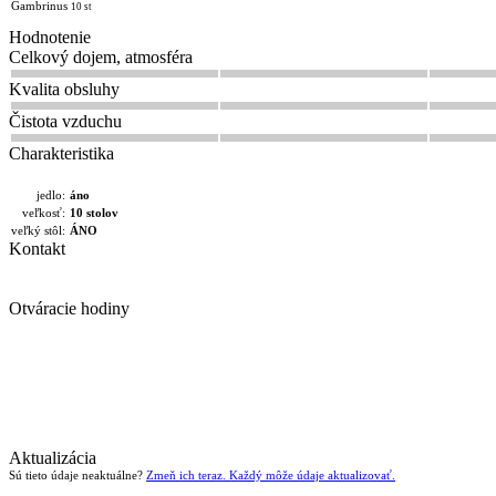
Gambrinus
10 st
Hodnotenie
Celkový dojem, atmosféra
Kvalita obsluhy
Čistota vzduchu
Charakteristika
jedlo:
áno
veľkosť:
10 stolov
veľký stôl:
ÁNO
Kontakt
Otváracie hodiny
Aktualizácia
Sú tieto údaje neaktuálne?
Zmeň ich teraz. Každý môže údaje aktualizovať.