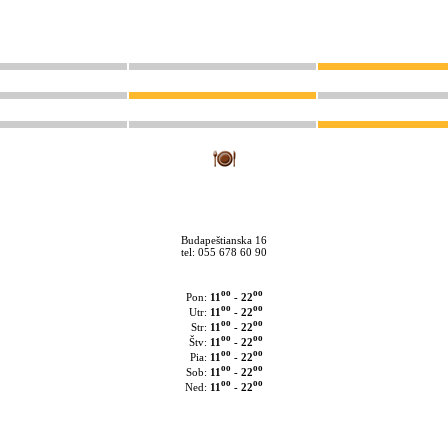
Budapeštianska 16
tel: 055 678 60 90
oo
oo
11
- 22
Pon:
oo
oo
11
- 22
Utr:
oo
oo
11
- 22
Str:
oo
oo
11
- 22
Štv:
oo
oo
11
- 22
Pia:
oo
oo
11
- 22
Sob:
oo
oo
11
- 22
Ned: