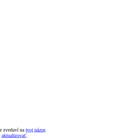
e zvedaví na
tvoj názor
.
e
aktualizovať
.