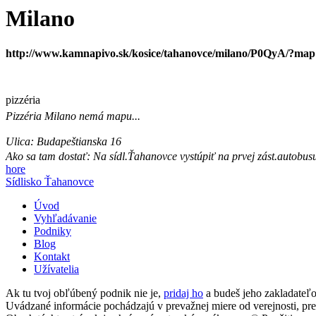
Milano
http://www.kamnapivo.sk/kosice/tahanovce/milano/P0QyA/?map
pizzéria
Pizzéria
Milano
nemá mapu...
Ulica:
Budapeštianska 16
Ako sa tam dostať:
Na sídl.Ťahanovce vystúpiť na prvej zást.autobus
hore
Sídlisko Ťahanovce
Úvod
Vyhľadávanie
Podniky
Blog
Kontakt
Užívatelia
Ak tu tvoj obľúbený podnik nie je,
pridaj ho
a budeš jeho zakladate
Uvádzané informácie pochádzajú v prevažnej miere od verejnosti, p