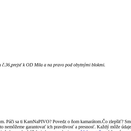
u č.36,prejsť k OD Mila a na pravo pod obytnými blokmi.
ľom. Páči sa ti KamNaPIVO? Povedz o ňom kamarátom.Čo zlepšiť? Sm
reto nemôžeme garantovať ich pravdivosť a presnosť. Každý môže údaj