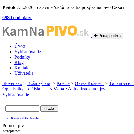
Piatok
7.8.2026 oslavuje
Štefánia
zajtra pozýva na pivo
Oskar
6980
podnikov
PIVO
Kam Na
.sk
Pridaj podnik
Úvod
Vyhľadávanie
Podniky
Blog
Kontakt
Užívatelia
Slovensko
>
Košický kraj
>
Košice
>
Okres Košice 1
>
Ťahanovce - 
Opis
Fotky
Diskusia
Mapa
Aktualizácia údajov
- 3
- 5
?
Vyhľadávanie
Rozšírené výhľadávanie
Ponuka pív
Staropramen