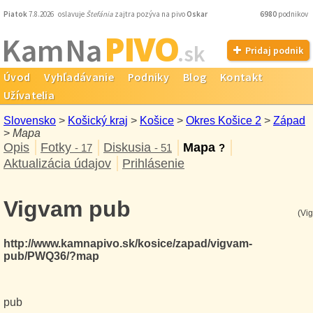
Piatok
7.8.2026 oslavuje
Štefánia
zajtra pozýva na pivo
Oskar
6980
podnikov
PIVO
Kam Na
.sk
Pridaj podnik
Úvod
Vyhľadávanie
Podniky
Blog
Kontakt
Užívatelia
Slovensko
>
Košický kraj
>
Košice
>
Okres Košice 2
>
Západ
>
Mapa
Opis
Fotky
Diskusia
Mapa
- 17
- 51
?
Aktualizácia údajov
Prihlásenie
Vigvam pub
(Vi
http://www.kamnapivo.sk/kosice/zapad/vigvam-
pub/PWQ36/?map
pub