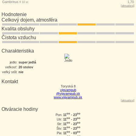
Gambrinus
1,70
fl 10 st
[
aktualizuj
]
Hodnotenie
Celkový dojem, atmosféra
Kvalita obsluhy
Čistota vzduchu
Charakteristika
jedlo:
super jedlá
veľkosť:
20 stolov
veľký stôl:
nie
Kontakt
Toryská 8
vigvampub
@vigvampub.sk
www.vigvampub.sk
[
aktualizuj
]
Otváracie hodiny
oo
oo
11
- 23
Pon:
oo
oo
11
- 23
Utr:
oo
oo
11
- 23
Str:
oo
oo
11
- 23
Štv:
oo
oo
11
- 03
Pia: