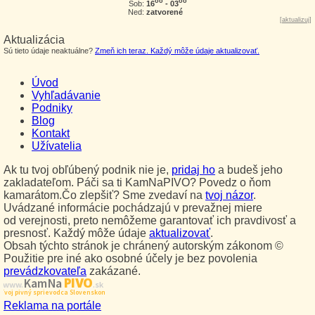
oo
oo
16
- 03
Sob:
Ned:
zatvorené
[
aktualizuj
]
Aktualizácia
Sú tieto údaje neaktuálne?
Zmeň ich teraz. Každý môže údaje aktualizovať.
Úvod
Vyhľadávanie
Podniky
Blog
Kontakt
Užívatelia
Ak tu tvoj obľúbený podnik nie je,
pridaj ho
a budeš jeho
zakladateľom. Páči sa ti KamNaPIVO? Povedz o ňom
kamarátom.Čo zlepšiť? Sme zvedaví na
tvoj názor
.
Uvádzané informácie pochádzajú v prevažnej miere
od verejnosti, preto nemôžeme garantovať ich pravdivosť a
presnosť. Každý môže údaje
aktualizovať
.
Obsah týchto stránok je chránený autorským zákonom ©
Použitie pre iné ako osobné účely je bez povolenia
prevádzkovateľa
zakázané.
PIVO
Kam Na
www.
.sk
Tvoj pivný sprievodca Slovenskom
Reklama na portále