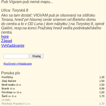
Pub
Vigvam pub
nemá mapu...
Ulica:
Toryská 8
Ako sa tam dostať:
VIGVAM pub je situovaný na sídlisku
Terasa, hneď pri hlavnej ceste smerom od Bieleho domu
do centra a to v OD Luna ( dom nábytku ) na Toryskej 8, oproti
Galérii, resp.na konci Pražskej hneď vedľa podnikateľského
centra.
hore
Západ
Vyhľadávanie
Rozšírené výhľadávanie
Ponuka pív
Postřižiny
1,30
Zlatý Bažant
1,50
Birell nealko
1,50
10 st
Braník
0,99
10 st
Pernštejn
1,60
tm 18 st
Šariš
1,70
tm 11 st
vo fľaši:
Plzeňský Prazdroj
1,70
fl 12 st