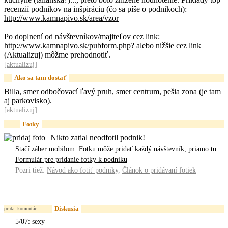
recenzií podnikov na inšpiráciu (čo sa píše o podnikoch):
http://www.kamnapivo.sk/area/vzor
Po doplnení od návštevníkov/majiteľov cez link:
http://www.kamnapivo.sk/pubform.php?
alebo nižšie cez link
(Aktualizuj) môžme prehodnotiť.
[
aktualizuj
]
Ako sa tam dostať
Billa, smer odbočovací ľavý pruh, smer centrum, pešia zona (je tam
aj parkovisko).
[
aktualizuj
]
Fotky
Nikto zatial neodfotil podnik!
Stačí záber mobilom. Fotku môže pridať každý návštevník, priamo tu:
Formulár pre pridanie fotky k podniku
Pozri tiež:
Návod ako fotiť podniky
,
Článok o pridávaní fotiek
Diskusia
pridaj komentár
5/07: sexy