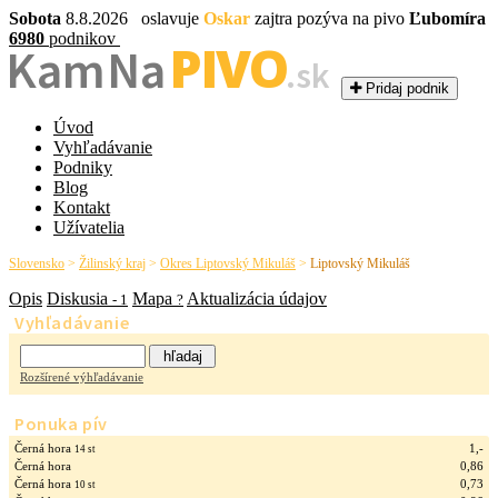
Sobota
8.8.2026 oslavuje
Oskar
zajtra pozýva na pivo
Ľubomíra
6980
podnikov
PIVO
Kam Na
.sk
Pridaj podnik
Úvod
Vyhľadávanie
Podniky
Blog
Kontakt
Užívatelia
Slovensko
>
Žilinský kraj
>
Okres Liptovský Mikuláš
>
Liptovský Mikuláš
Opis
Diskusia
Mapa
Aktualizácia údajov
- 1
?
Vyhľadávanie
Rozšírené výhľadávanie
Ponuka pív
Černá hora
1,-
14 st
Černá hora
0,86
Černá hora
0,73
10 st