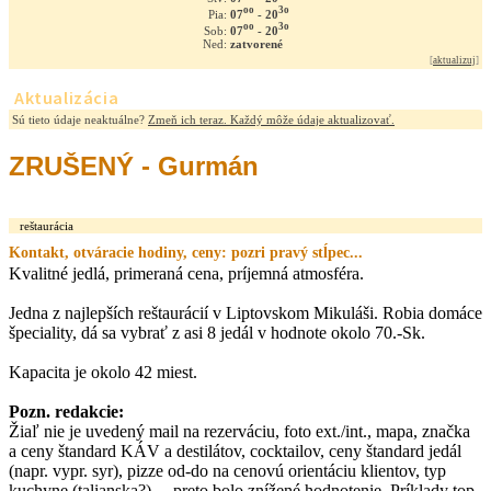
oo
3o
07
- 20
Pia:
oo
3o
07
- 20
Sob:
Ned:
zatvorené
[
aktualizuj
]
Aktualizácia
Sú tieto údaje neaktuálne?
Zmeň ich teraz. Každý môže údaje aktualizovať.
ZRUŠENÝ - Gurmán
reštaurácia
Kontakt, otváracie hodiny, ceny: pozri pravý stĺpec...
Kvalitné jedlá, primeraná cena, príjemná atmosféra.
Jedna z najlepších reštaurácií v Liptovskom Mikuláši. Robia domáce
špeciality, dá sa vybrať z asi 8 jedál v hodnote okolo 70.-Sk.
Kapacita je okolo 42 miest.
Pozn. redakcie:
Žiaľ nie je uvedený mail na rezerváciu, foto ext./int., mapa, značka
a ceny štandard KÁV a destilátov, cocktailov, ceny štandard jedál
(napr. vypr. syr), pizze od-do na cenovú orientáciu klientov, typ
kuchyne (talianska?)..., preto bolo znížené hodnotenie. Príklady top