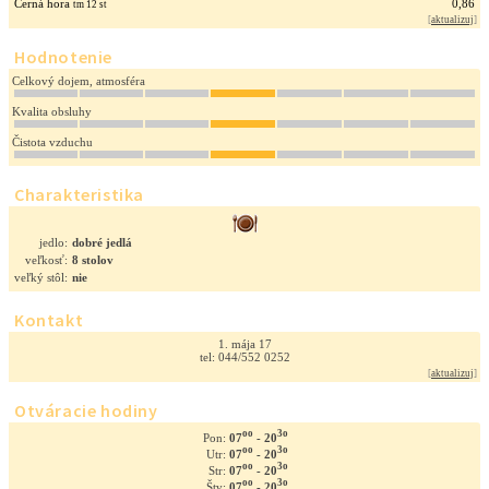
Černá hora
0,86
tm 12 st
[
aktualizuj
]
Hodnotenie
Celkový dojem, atmosféra
Kvalita obsluhy
Čistota vzduchu
Charakteristika
jedlo:
dobré jedlá
veľkosť:
8 stolov
veľký stôl:
nie
Kontakt
1. mája 17
tel: 044/552 0252
[
aktualizuj
]
Otváracie hodiny
oo
3o
07
- 20
Pon:
oo
3o
07
- 20
Utr:
oo
3o
07
- 20
Str:
oo
3o
07
- 20
Štv: