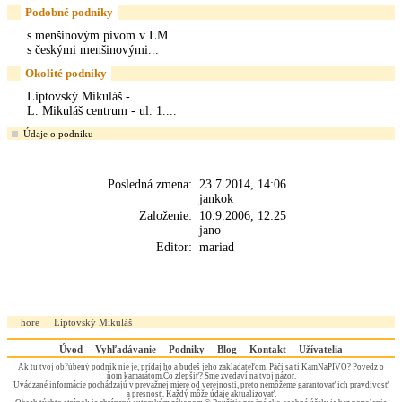
Podobné podniky
s menšinovým pivom v LM
s českými menšinovými...
Okolité podniky
Liptovský Mikuláš -...
L. Mikuláš centrum - ul. 1....
Údaje o podniku
Posledná zmena:
23.7.2014, 14:06
jankok
Založenie:
10.9.2006, 12:25
jano
Editor:
mariad
hore
Liptovský Mikuláš
Úvod
Vyhľadávanie
Podniky
Blog
Kontakt
Užívatelia
Ak tu tvoj obľúbený podnik nie je,
pridaj ho
a budeš jeho zakladateľom. Páči sa ti KamNaPIVO? Povedz o
ňom kamarátom.Čo zlepšiť? Sme zvedaví na
tvoj názor
.
Uvádzané informácie pochádzajú v prevažnej miere od verejnosti, preto nemôžeme garantovať ich pravdivosť
a presnosť. Každý môže údaje
aktualizovať
.