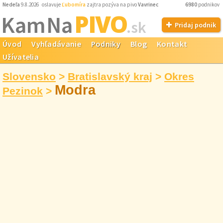
Nedeľa
9.8.2026 oslavuje
Ľubomíra
zajtra pozýva na pivo
Vavrinec
6980
podnikov
PIVO
Kam Na
.sk
Pridaj podnik
Úvod
Vyhľadávanie
Podniky
Blog
Kontakt
Užívatelia
Slovensko
>
Bratislavský kraj
>
Okres
Modra
Pezinok
>