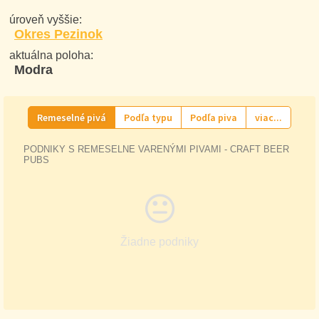
úroveň vyššie:
Okres Pezinok
aktuálna poloha:
Modra
Remeselné pivá
Podľa typu
Podľa piva
viac...
PODNIKY S REMESELNE VARENÝMI PIVAMI - CRAFT BEER
PUBS
Žiadne podniky