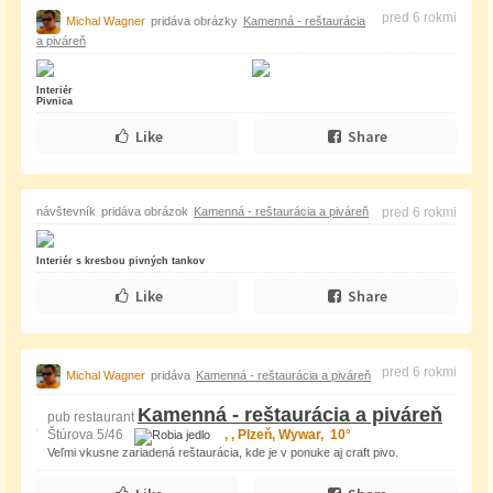
pred 6 rokmi
Michal Wagner
pridáva obrázky
Kamenná - reštaurácia
a piváreň
Interiér
Pivnica
Like
Share
návštevník
pridáva obrázok
Kamenná - reštaurácia a piváreň
pred 6 rokmi
Interiér s kresbou pivných tankov
Like
Share
pred 6 rokmi
Michal Wagner
pridáva
Kamenná - reštaurácia a piváreň
Kamenná - reštaurácia a piváreň
pub restaurant
Štúrova 5/46
, , Plzeň, Wywar, 10°
Veľmi vkusne zariadená reštaurácia, kde je v ponuke aj craft pivo.