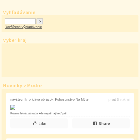
Vyhľadávanie
Rozšírené výhľadávanie
Vyber kraj
Novinky v Modre
návštevník
pridáva obrázok
Pohostinstvo Na Mýte
pred 5 rokmi
Krásna letná záhrada kde neprší aj keď prší.
Like
Share