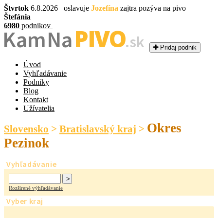
Štvrtok
6.8.2026 oslavuje
Jozefína
zajtra pozýva na pivo
Štefánia
6980
podnikov
PIVO
Kam Na
.sk
Pridaj podnik
Úvod
Vyhľadávanie
Podniky
Blog
Kontakt
Užívatelia
Okres
Slovensko
>
Bratislavský kraj
>
Pezinok
Vyhľadávanie
Rozšírené výhľadávanie
Vyber kraj