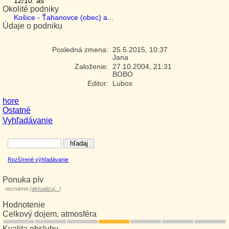
12/10: as
Okolité podniky
Košice - Ťahanovce (obec) a...
Údaje o podniku
Posledná zmena:
25.5.2015, 10:37
Jana
Založenie:
27.10.2004, 21:31
BOBO
Editor:
Lubos
hore
Ostatné
Vyhľadávanie
Rozšírené výhľadávanie
Ponuka pív
neznáma (
aktualizuj...
)
Hodnotenie
Celkový dojem, atmosféra
Kvalita obsluhy