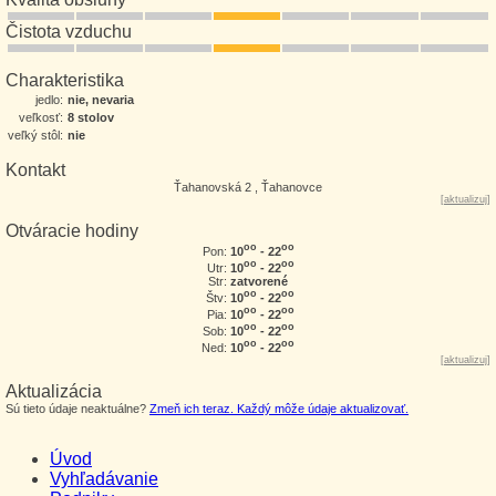
Čistota vzduchu
Charakteristika
jedlo:
nie, nevaria
veľkosť:
8 stolov
veľký stôl:
nie
Kontakt
Ťahanovská 2 , Ťahanovce
[
aktualizuj
]
Otváracie hodiny
oo
oo
10
- 22
Pon:
oo
oo
10
- 22
Utr:
Str:
zatvorené
oo
oo
10
- 22
Štv:
oo
oo
10
- 22
Pia:
oo
oo
10
- 22
Sob:
oo
oo
10
- 22
Ned:
[
aktualizuj
]
Aktualizácia
Sú tieto údaje neaktuálne?
Zmeň ich teraz. Každý môže údaje aktualizovať.
Úvod
Vyhľadávanie