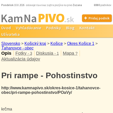
Pondelok
10.8.2026 oslavuje
Vavrinec
zajtra pozýva na pivo
Zuzana
6980
podnikov
PIVO
Kam Na
.sk
Pridaj podnik
Úvod
Vyhľadávanie
Podniky
Blog
Kontakt
Užívatelia
Slovensko
>
Košický kraj
>
Košice
>
Okres Košice 1
>
Ťahanovce - obec
Opis
Fotky
Diskusia
Mapa
- 3
- 1
?
Aktualizácia údajov
Pri rampe - Pohostinstvo
http://www.kamnapivo.sk/okres-kosice-1/tahanovce-
obec/pri-rampe-pohostinstvo/POaVy/
krčma