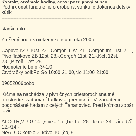
Kontakt, otváracie hodiny, ceny: pozri pravý stĺpec...
Podnik opäť funguje, je prerobený, vonku je dokonca detský
kútik.
--------------------------------------- --------------------
staršie info:
Zrušený podnik niekedy koncom roka 2005.
Čapovali:ZB 10st. 22.-,Corgoň 11st. 21.-,Corgoň tm.11st. 21.-,
Pivo flaškové:ZB 12st. 23.-,Corgoň 11st. 21.-,Kelt 12st.
28.-,Plzeň 12st. 28.-
Hodnotenie bolo:-3/-1/0
Otváračky boli:Po-So 10:00-21:00,Ne 11:00-21:00
09052006bobo
Krčma sa nachádza v pivničných priestoroch,smutné
prostredie, zadumaní ľudkovia, prenosná TV, zariadenie
podonášané hádam z celých Ťahanoviec. Pred krčmou zopár
lavíc.
ALCO:R,V,B,G 14.-,slivka 15.-,becher 28.-,fernet 24.-,víno b/č
12.-/14.-
NeALCO:kofola 3.-káva 10.-,čaj 8.-