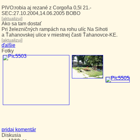
PIVO:robia aj rezané z Corgoňa 0,5l 21.-
SEC:27.10.2004,14.06.2005 BOBO
[
aktualizuj
]
Ako sa tam dostať
Pri železničných rampách na rohu ulíc Na Sihoti
a Ťahanovskej ulice v miestnej časti Ťahanovce-KE.
[
aktualizuj
]
ďalšie
Fotky
pridaj komentár
Diskusia