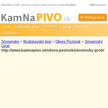
Štvrtok
6.8.2026 oslavuje
Jozefína
zajtra pozýva na pivo
Štefánia
6980
podnikov
PIVO
Kam Na
.sk
Pridaj podnik
Úvod
Vyhľadávanie
Podniky
Blog
Kontakt
Užívatelia
Slovensko
>
Bratislavský kraj
>
Okres Pezinok
>
Slovenský
Grob
http://www.kamnapivo.sk/okres-pezinok/slovensky-grob/