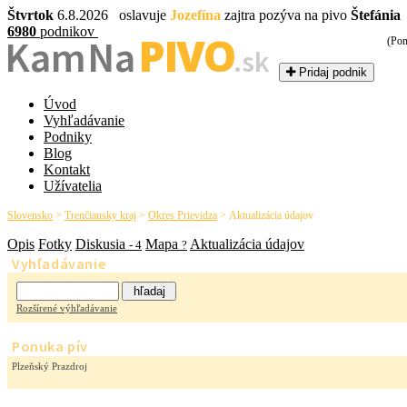
Štvrtok
6.8.2026 oslavuje
Jozefína
zajtra pozýva na pivo
Štefánia
6980
podnikov
PIVO
Kam Na
(Pon
.sk
Pridaj podnik
Úvod
Vyhľadávanie
Podniky
Blog
Kontakt
Užívatelia
Slovensko
>
Trenčiansky kraj
>
Okres Prievidza
>
Aktualizácia údajov
Opis
Fotky
Diskusia
Mapa
Aktualizácia údajov
- 4
?
Vyhľadávanie
Rozšírené výhľadávanie
Ponuka pív
Plzeňský Prazdroj