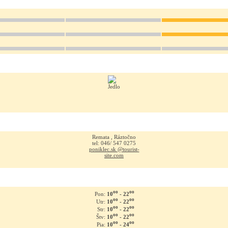
Remata , Ráztočno
tel: 046/ 547 0275
poniklec.sk @tourist-
site.com
oo
oo
10
- 22
Pon:
oo
oo
10
- 22
Utr:
oo
oo
10
- 22
Str:
oo
oo
10
- 22
Štv:
oo
oo
10
- 24
Pia: