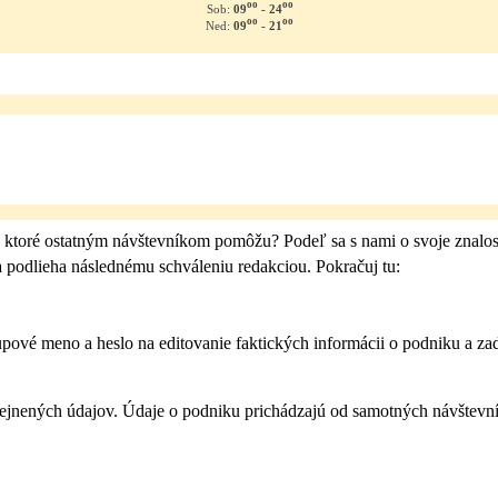
oo
oo
09
- 24
Sob:
oo
oo
09
- 21
Ned:
, ktoré ostatným návštevníkom pomôžu? Podeľ sa s nami o svoje znalos
a podlieha následnému schváleniu redakciou. Pokračuj tu:
pové meno a heslo na editovanie faktických informácii o podniku a zad
nených údajov. Údaje o podniku prichádzajú od samotných návštevník