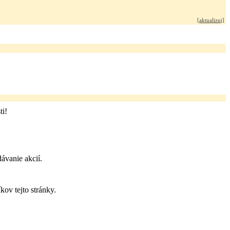
[
aktualizuj
]
ti!
ávanie akcií.
ov tejto stránky.