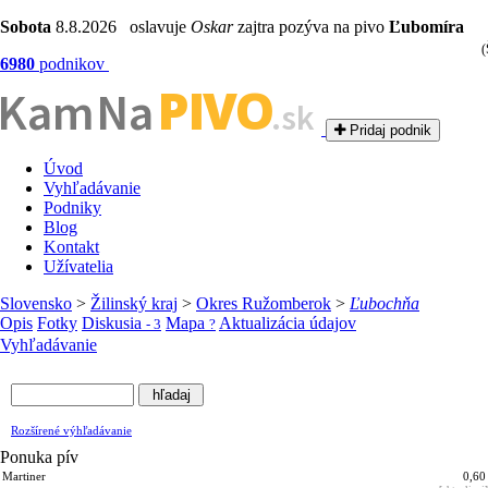
Sobota
8.8.2026 oslavuje
Oskar
zajtra pozýva na pivo
Ľubomíra
(
6980
podnikov
PIVO
Kam Na
.sk
Pridaj podnik
Úvod
Vyhľadávanie
Podniky
Blog
Kontakt
Užívatelia
Slovensko
>
Žilinský kraj
>
Okres Ružomberok
>
Ľubochňa
Opis
Fotky
Diskusia
Mapa
Aktualizácia údajov
- 3
?
Vyhľadávanie
Rozšírené výhľadávanie
Ponuka pív
Martiner
0,60