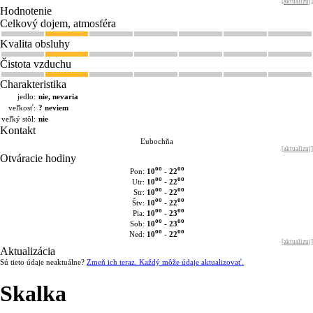
[
aktualizuj
]
Hodnotenie
Celkový dojem, atmosféra
Kvalita obsluhy
Čistota vzduchu
Charakteristika
jedlo:
nie, nevaria
veľkosť:
? neviem
veľký stôl:
nie
Kontakt
Ľubochňa
[
aktualizuj
]
Otváracie hodiny
oo
oo
10
- 22
Pon:
oo
oo
10
- 22
Utr:
oo
oo
10
- 22
Str:
oo
oo
10
- 22
Štv:
oo
oo
10
- 23
Pia:
oo
oo
10
- 23
Sob:
oo
oo
10
- 22
Ned:
[
aktualizuj
]
Aktualizácia
Sú tieto údaje neaktuálne?
Zmeň ich teraz. Každý môže údaje aktualizovať.
Skalka