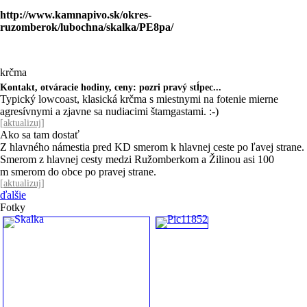
http://www.kamnapivo.sk/okres-
ruzomberok/lubochna/skalka/PE8pa/
krčma
Kontakt, otváracie hodiny, ceny: pozri pravý stĺpec...
Typický lowcoast, klasická krčma s miestnymi na fotenie mierne
agresívnymi a zjavne sa nudiacimi štamgastami. :-)
[
aktualizuj
]
Ako sa tam dostať
Z hlavného námestia pred KD smerom k hlavnej ceste po ľavej strane.
Smerom z hlavnej cesty medzi Ružomberkom a Žilinou asi 100
m smerom do obce po pravej strane.
[
aktualizuj
]
ďalšie
Fotky