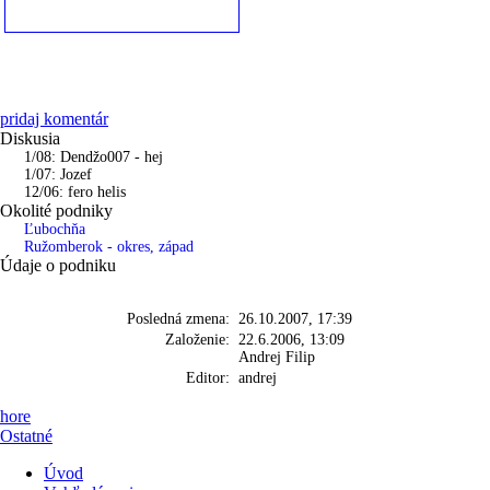
pridaj komentár
Diskusia
1/08: Dendžo007 - hej
1/07: Jozef
12/06: fero helis
Okolité podniky
Ľubochňa
Ružomberok - okres, západ
Údaje o podniku
Posledná zmena:
26.10.2007, 17:39
Založenie:
22.6.2006, 13:09
Andrej Filip
Editor:
andrej
hore
Ostatné
Úvod