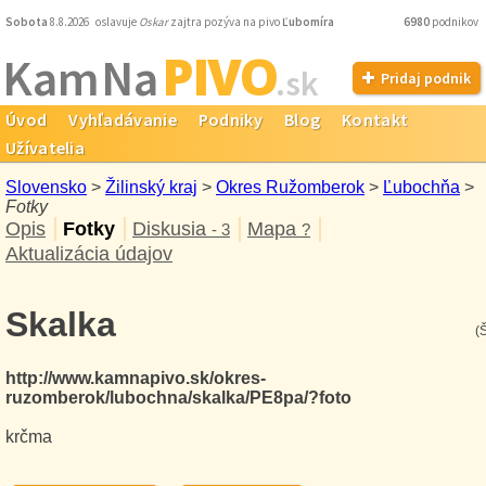
Sobota
8.8.2026 oslavuje
Oskar
zajtra pozýva na pivo
Ľubomíra
6980
podnikov
PIVO
Kam Na
.sk
Pridaj podnik
Úvod
Vyhľadávanie
Podniky
Blog
Kontakt
Užívatelia
Slovensko
>
Žilinský kraj
>
Okres Ružomberok
>
Ľubochňa
>
Fotky
Opis
Fotky
Diskusia
Mapa
- 3
?
Aktualizácia údajov
Skalka
(
http://www.kamnapivo.sk/okres-
ruzomberok/lubochna/skalka/PE8pa/?foto
krčma