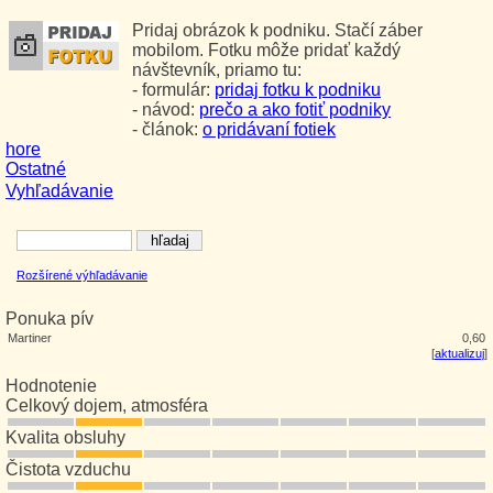
Pridaj obrázok k podniku. Stačí záber
mobilom. Fotku môže pridať každý
návštevník, priamo tu:
- formulár:
pridaj fotku k podniku
- návod:
prečo a ako fotiť podniky
- článok:
o pridávaní fotiek
hore
Ostatné
Vyhľadávanie
Rozšírené výhľadávanie
Ponuka pív
Martiner
0,60
[
aktualizuj
]
Hodnotenie
Celkový dojem, atmosféra
Kvalita obsluhy
Čistota vzduchu