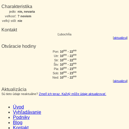
Charakteristika
jedlo:
nie, nevaria
veľkosť:
? neviem
veľký stôl:
nie
Kontakt
Ľubochňa
[
aktualizuj
]
Otváracie hodiny
oo
oo
10
- 22
Pon:
oo
oo
10
- 22
Utr:
oo
oo
10
- 22
Str:
oo
oo
10
- 22
Štv:
oo
oo
10
- 23
Pia:
oo
oo
10
- 23
Sob:
oo
oo
10
- 22
Ned:
[
aktualizuj
]
Aktualizácia
Sú tieto údaje neaktuálne?
Zmeň ich teraz. Každý môže údaje aktualizovať.
Úvod
Vyhľadávanie
Podniky
Blog
Kontakt