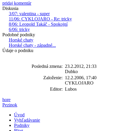
pridaj komentár
Diskusia
3/07: valentina - super
11/06: CYKLOJARO - Re: tricky
8/06: Leopold Takáč - Spokojní
6/06: tricky
Podobné podniky
Horské chaty
Horské chaty - západné...
Údaje o podniku
Posledná zmena:
23.2.2012, 21:33
Dubko
Založenie:
12.2.2006, 17:40
CYKLOJARO
Editor:
Lubos
hore
Pezinok
Úvod
Vyhľadávanie
Podniky
Blog