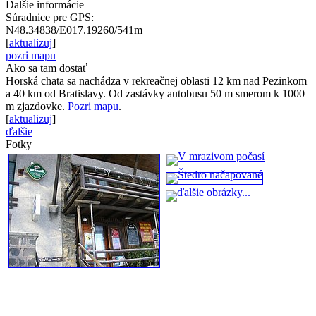
Ďalšie informácie
Súradnice pre GPS:
N48.34838/E017.19260/541m
[
aktualizuj
]
pozri mapu
Ako sa tam dostať
Horská chata sa nachádza v rekreačnej oblasti 12 km nad Pezinkom
a 40 km od Bratislavy. Od zastávky autobusu 50 m smerom k 1000
m zjazdovke.
Pozri mapu
.
[
aktualizuj
]
ďalšie
Fotky