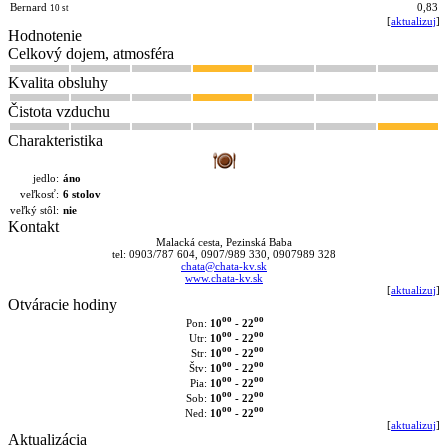
Bernard
0,83
10 st
[
aktualizuj
]
Hodnotenie
Celkový dojem, atmosféra
Kvalita obsluhy
Čistota vzduchu
Charakteristika
jedlo:
áno
veľkosť:
6 stolov
veľký stôl:
nie
Kontakt
Malacká cesta, Pezinská Baba
tel: 0903/787 604, 0907/989 330, 0907989 328
chata@chata-kv.sk
www.chata-kv.sk
[
aktualizuj
]
Otváracie hodiny
oo
oo
10
- 22
Pon:
oo
oo
10
- 22
Utr:
oo
oo
10
- 22
Str:
oo
oo
10
- 22
Štv:
oo
oo
10
- 22
Pia:
oo
oo
10
- 22
Sob:
oo
oo
10
- 22
Ned:
[
aktualizuj
]
Aktualizácia