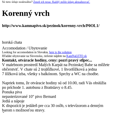
Sú tieto údaje neaktuálne?
Zmeň ich teraz. Každý môže údaje aktualizovať.
Korenný vrch
http://www.kamnapivo.sk/pezinok/korenny-vrch/P0OL1/
horská chata
Accomodation / Ubytovanie
Looking for accomodation in Slovakia,
here is the solution
Hľadáte ubytovanie na Slovensku, riešenie nájdete na
KamNaLETO.sk
Kontakt, otváracie hodiny, ceny: pozri pravý stĺpec...
V malebnom prostredí Malých Karpát na Pezinskej Babe sa môžete
občerstviť. V chate sú 2 trojlôžkové, 1 štvorlôžková a jedna
7 lôžková izba, všetky s balkónom. Sprchy a WC na chodbe.
Napriek tomu, že otváracie hodiny sú od 10.00, radi Vás obslúžia
po príchode 1. autobusu z Bratislavy o 8.45.
Ponuka piva
nepasterizované 10° pivo Bernard
Jedlá a nápoje
K dispozícii je jedáleň pre cca 30 osôb, s televízorom a denným
barom s možnosťou stravy.