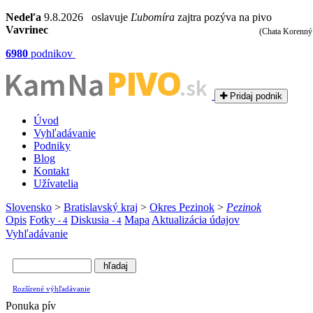
Nedeľa
9.8.2026 oslavuje
Ľubomíra
zajtra pozýva na pivo
Vavrinec
(Chata Korenný
6980
podnikov
PIVO
Kam Na
.sk
Pridaj podnik
Úvod
Vyhľadávanie
Podniky
Blog
Kontakt
Užívatelia
Slovensko
>
Bratislavský kraj
>
Okres Pezinok
>
Pezinok
Opis
Fotky
Diskusia
Mapa
Aktualizácia údajov
- 4
- 4
Vyhľadávanie
Rozšírené výhľadávanie
Ponuka pív