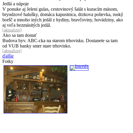
Jedlá a nápoje
V ponuke aj Jeleni gulas, cestovinový šalát s kuracím mäsom,
bryndzové halušky, domáca kapustnica, drzkova polievka, ruský
boršč a mnoho iných jedál z hydiny, bravčoviny, hovädziny, ako
aj veľa bezmäsitých jedál.
[
aktualizuj
]
Ako sa tam dostať
Budova byv. ABC-cka na starom trhovisku. Dostanete sa tam
od VUB banky smer stare trhovisko.
[
aktualizuj
]
ďalšie
Fotky