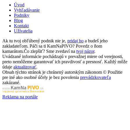
Úvod
Vyhľadávanie
Podniky
Blog
Kontakt
Užívatelia
Ak tu tvoj obľúbený podnik nie je,
pridaj ho
a budeš jeho
zakladateľom. Páči sa ti KamNaPIVO? Povedz o ňom
kamarátom.Čo zlepšiť? Sme zvedaví na
tvoj názor
.
Uvádzané informácie pochádzajú v prevažnej miere od verejnosti,
preto nemôžeme garantovať ich pravdivosť a presnosť. Každý môže
údaje
aktualizovať
.
Obsah týchto stránok je chránený autorským zákonom © Použitie
pre iné ako osobné účely je bez povolenia
prevádzkovateľa
zakázané.
PIVO
Kam Na
www.
.sk
Tvoj pivný sprievodca Slovenskom
Reklama na portále