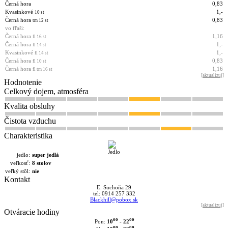
Černá hora
0,83
Kvasinkové
1,-
10 st
Černá hora
0,83
tm 12 st
vo fľaši:
Černá hora
1,16
fl 16 st
Černá hora
1,-
fl 14 st
Kvasinkové
1,-
fl 14 st
Černá hora
0,83
fl 10 st
Černá hora
1,16
fl tm 16 st
[
aktualizuj
]
Hodnotenie
Celkový dojem, atmosféra
Kvalita obsluhy
Čistota vzduchu
Charakteristika
jedlo:
super jedlá
veľkosť:
8 stolov
veľký stôl:
nie
Kontakt
E. Suchoňa 29
tel: 0914 257 332
Blackhill@pobox.sk
[
aktualizuj
]
Otváracie hodiny
oo
oo
10
- 22
Pon:
oo
oo