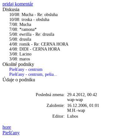
pridaj komentár
Diskusia
10/08: Mucha - Re: obsluha
10/08: troska - obsluha
7/08: Mucha
7/08: *ramona*
5/08: ewrilla - Re: drusila
5/08: drusila
4/08: romik - Re: CERNA HORA
4/08: DIDI - CERNA HORA
3/08: Lacino
3/08: maros
Okolité podniky
Piešťany - centrum
Piešťany - centrum, pešia...
Údaje o podniku
Posledná zmena:
29.4.2012, 00:42
wap-wap
Založenie:
16.12.2006, 01:01
M.H.-wap
Editor:
Lubos
hore
Piešťany