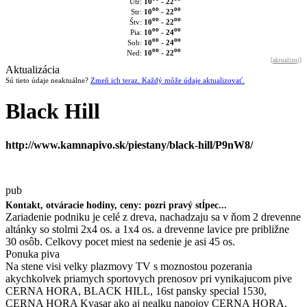
10
- 22
Utr:
oo
oo
10
- 22
Str:
oo
oo
10
- 22
Štv:
oo
oo
10
- 24
Pia:
oo
oo
10
- 24
Sob:
oo
oo
10
- 22
Ned:
[
aktualizuj
]
Aktualizácia
Sú tieto údaje neaktuálne?
Zmeň ich teraz. Každý môže údaje aktualizovať.
Black Hill
http://www.kamnapivo.sk/piestany/black-hill/P9nW8/
pub
Kontakt, otváracie hodiny, ceny: pozri pravý stĺpec...
Zariadenie podniku je celé z dreva, nachadzaju sa v ňom 2 drevenne
altánky so stolmi 2x4 os. a 1x4 os. a drevenne lavice pre približne
30 osôb. Celkovy pocet miest na sedenie je asi 45 os.
Ponuka piva
Na stene visi velky plazmovy TV s moznostou pozerania
akychkolvek priamych sportovych prenosov pri vynikajucom pive
CERNA HORA, BLACK HILL, 16st pansky special 1530,
CERNA HORA Kvasar ako aj nealku napojov CERNA HORA.