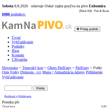
Sobota
8.8.2026 oslavuje
Oskar
zajtra pozýva na pivo
Ľubomíra
(Black Hill - Pub & Resta
6980
podnikov
PIVO
Kam Na
.sk
Pridaj podnik
Úvod
Vyhľadávanie
Podniky
Blog
Kontakt
Užívatelia
Slovensko
>
Trnavský kraj
>
Okres Piešťany
>
Piešťany
>
Fotky
Opis
Fotky
Diskusia
Mapa
Aktualizácia údajov
Prihlásenie
- 163
?
Vyhľadávanie
Rozšírené výhľadávanie
Ponuka pív
Černá hora
0,83