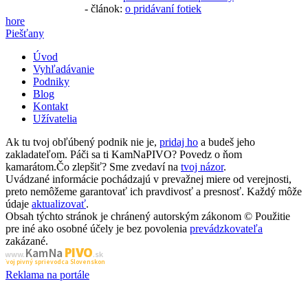
- článok:
o pridávaní fotiek
hore
Piešťany
Úvod
Vyhľadávanie
Podniky
Blog
Kontakt
Užívatelia
Ak tu tvoj obľúbený podnik nie je,
pridaj ho
a budeš jeho
zakladateľom. Páči sa ti KamNaPIVO? Povedz o ňom
kamarátom.Čo zlepšiť? Sme zvedaví na
tvoj názor
.
Uvádzané informácie pochádzajú v prevažnej miere od verejnosti,
preto nemôžeme garantovať ich pravdivosť a presnosť. Každý môže
údaje
aktualizovať
.
Obsah týchto stránok je chránený autorským zákonom © Použitie
pre iné ako osobné účely je bez povolenia
prevádzkovateľa
zakázané.
PIVO
Kam Na
www.
.sk
Tvoj pivný sprievodca Slovenskom
Reklama na portále