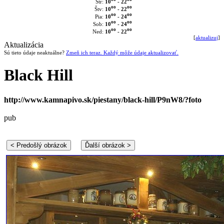
10
- 22
Str:
oo
oo
10
- 22
Štv:
oo
oo
10
- 24
Pia:
oo
oo
10
- 24
Sob:
oo
oo
10
- 22
Ned:
[
aktualizuj
]
Aktualizácia
Sú tieto údaje neaktuálne?
Zmeň ich teraz. Každý môže údaje aktualizovať.
Black Hill
http://www.kamnapivo.sk/piestany/black-hill/P9nW8/?foto
pub