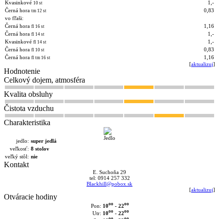
Kvasinkové
1,-
10 st
Černá hora
0,83
tm 12 st
vo fľaši:
Černá hora
1,16
fl 16 st
Černá hora
1,-
fl 14 st
Kvasinkové
1,-
fl 14 st
Černá hora
0,83
fl 10 st
Černá hora
1,16
fl tm 16 st
[
aktualizuj
]
Hodnotenie
Celkový dojem, atmosféra
Kvalita obsluhy
Čistota vzduchu
Charakteristika
jedlo:
super jedlá
veľkosť:
8 stolov
veľký stôl:
nie
Kontakt
E. Suchoňa 29
tel: 0914 257 332
Blackhill@pobox.sk
[
aktualizuj
]
Otváracie hodiny
oo
oo
10
- 22
Pon:
oo
oo
10
- 22
Utr:
oo
oo