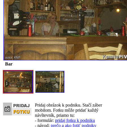
Bar
Pridaj obrázok k podniku. Stačí záber
mobilom. Fotku môže pridať každý
návštevník, priamo tu:
- formulár:
pridaj fotku k podniku
- návod:
prečo a ako fotiť podniky