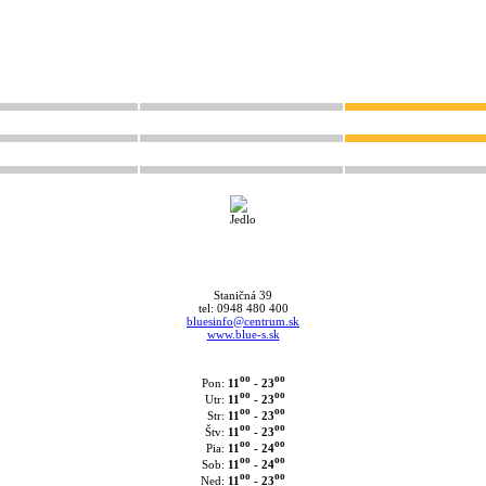
Staničná 39
tel: 0948 480 400
bluesinfo@centrum.sk
www.blue-s.sk
oo
oo
11
- 23
Pon:
oo
oo
11
- 23
Utr:
oo
oo
11
- 23
Str:
oo
oo
11
- 23
Štv:
oo
oo
11
- 24
Pia:
oo
oo
11
- 24
Sob:
oo
oo
11
- 23
Ned: