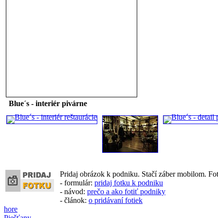
Blue´s - interiér pivárne
Pridaj obrázok k podniku. Stačí záber mobilom. Fo
- formulár:
pridaj fotku k podniku
- návod:
prečo a ako fotiť podniky
- článok:
o pridávaní fotiek
hore
Piešťany