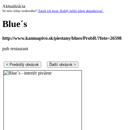
Aktualizácia
Sú tieto údaje neaktuálne?
Zmeň ich teraz. Každý môže údaje aktualizovať.
Blue´s
http://www.kamnapivo.sk/piestany/blues/ProbR/?foto=26598
pub restaurant