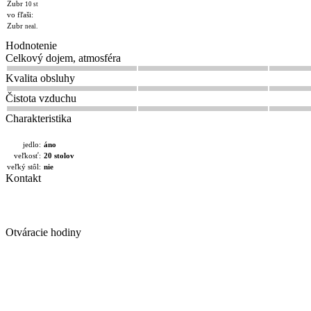
Zubr
10 st
vo fľaši:
Zubr
neal.
Hodnotenie
Celkový dojem, atmosféra
Kvalita obsluhy
Čistota vzduchu
Charakteristika
jedlo:
áno
veľkosť:
20 stolov
veľký stôl:
nie
Kontakt
Otváracie hodiny