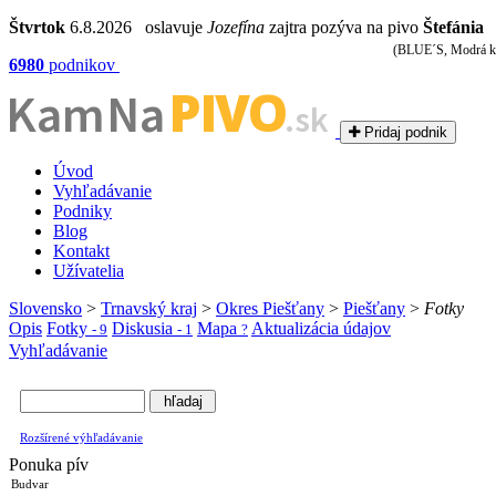
Štvrtok
6.8.2026 oslavuje
Jozefína
zajtra pozýva na pivo
Štefánia
(BLUE´S, Modrá k
6980
podnikov
PIVO
Kam Na
.sk
Pridaj podnik
Úvod
Vyhľadávanie
Podniky
Blog
Kontakt
Užívatelia
Slovensko
>
Trnavský kraj
>
Okres Piešťany
>
Piešťany
>
Fotky
Opis
Fotky
Diskusia
Mapa
Aktualizácia údajov
- 9
- 1
?
Vyhľadávanie
Rozšírené výhľadávanie
Ponuka pív
Budvar