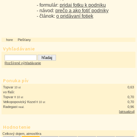
- formulár:
pridaj fotku k podniku
- návod:
prečo a ako fotiť podniky
- článok:
o pridávaní fotiek
hore
Piešťany
Vyhľadávanie
Rozšírené výhľadávanie
Ponuka pív
Topvar
0,63
10 st
vo fľaši:
Topvar
0,70
fl 10 st
Velkopopovický Kozel
0,70
fl 10 st
Radegast
0,96
neal.
[
aktualizuj
]
Hodnotenie
Celkový dojem, atmosféra