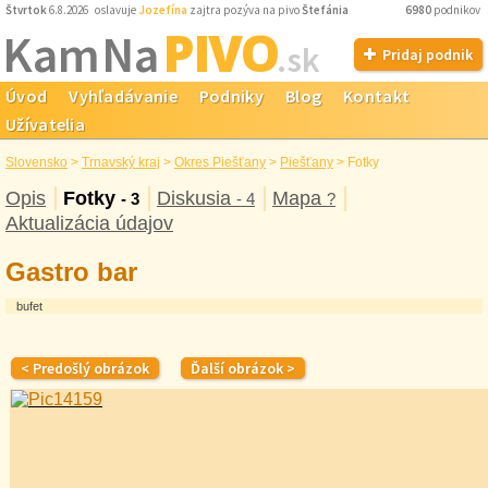
Štvrtok
6.8.2026 oslavuje
Jozefína
zajtra pozýva na pivo
Štefánia
6980
podnikov
PIVO
Kam Na
.sk
Pridaj podnik
Úvod
Vyhľadávanie
Podniky
Blog
Kontakt
Užívatelia
Slovensko
>
Trnavský kraj
>
Okres Piešťany
>
Piešťany
>
Fotky
Opis
Fotky
Diskusia
Mapa
- 3
- 4
?
Aktualizácia údajov
Gastro bar
bufet