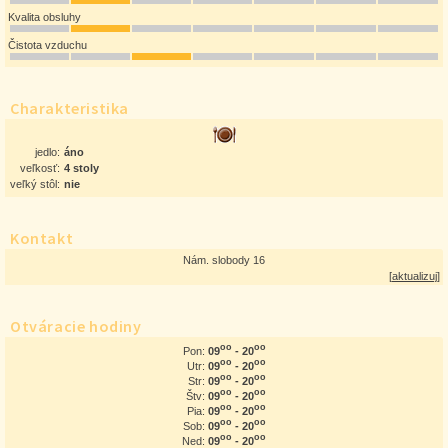
Kvalita obsluhy
Čistota vzduchu
Charakteristika
jedlo:
áno
veľkosť:
4 stoly
veľký stôl:
nie
Kontakt
Nám. slobody 16
[
aktualizuj
]
Otváracie hodiny
oo
oo
09
- 20
Pon:
oo
oo
09
- 20
Utr:
oo
oo
09
- 20
Str:
oo
oo
09
- 20
Štv:
oo
oo
09
- 20
Pia:
oo
oo
09
- 20
Sob:
oo
oo
09
- 20
Ned: