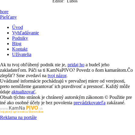
Editor:
Lubos
hore
Piešťany
Úvod
Vyhľadávanie
Podniky
Blog
Kontakt
Užívatelia
Ak tu tvoj obľúbený podnik nie je,
pridaj ho
a budeš jeho
zakladateľom. Páči sa ti KamNaPIVO? Povedz o ňom kamarátom.Čo
zlepšiť? Sme zvedaví na
tvoj názor
.
Uvádzané informácie pochádzajú v prevažnej miere od verejnosti,
preto nemôžeme garantovať ich pravdivosť a presnosť. Každý môže
údaje
aktualizovať
.
Obsah týchto stránok je chránený autorským zákonom © Použitie pre
iné ako osobné účely je bez povolenia
prevádzkovateľa
zakázané.
PIVO
Kam Na
www.
.sk
Tvoj pivný sprievodca Slovenskom
Reklama na portále