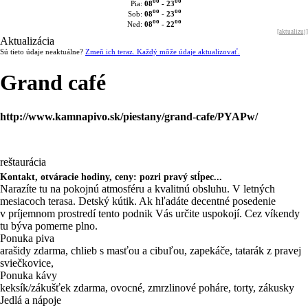
oo
oo
08
- 23
Pia:
oo
oo
08
- 23
Sob:
oo
oo
08
- 22
Ned:
[
aktualizuj
]
Aktualizácia
Sú tieto údaje neaktuálne?
Zmeň ich teraz. Každý môže údaje aktualizovať.
Grand café
http://www.kamnapivo.sk/piestany/grand-cafe/PYAPw/
reštaurácia
Kontakt, otváracie hodiny, ceny: pozri pravý stĺpec...
Narazíte tu na pokojnú atmosféru a kvalitnú obsluhu. V letných
mesiacoch terasa. Detský kútik. Ak hľadáte decentné posedenie
v príjemnom prostredí tento podnik Vás určite uspokojí. Cez víkendy
tu býva pomerne plno.
Ponuka piva
arašidy zdarma, chlieb s masťou a cibuľou, zapekáče, tatarák z pravej
sviečkovice,
Ponuka kávy
keksík/zákušťek zdarma, ovocné, zmrzlinové poháre, torty, zákusky
Jedlá a nápoje