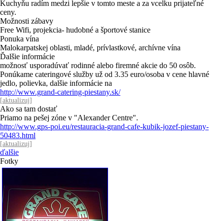
Kuchyňu radím medzi lepšie v tomto meste a za vcelku prijateľné
ceny.
Možnosti zábavy
Free Wifi, projekcia- hudobné a športové stanice
Ponuka vína
Malokarpatskej oblasti, mladé, prívlastkové, archívne vína
Ďalšie informácie
možnosť usporadúvať rodinné alebo firemné akcie do 50 osôb.
Ponúkame cateringové služby už od 3.35 euro/osoba v cene hlavné
jedlo, polievka, dalšie informácie na
http://www.grand-catering-piestany.sk/
[
aktualizuj
]
Ako sa tam dostať
Priamo na pešej zóne v "Alexander Centre".
http://www.gps-poi.eu/restauracia-grand-cafe-kubik-jozef-piestany-
50483.html
[
aktualizuj
]
ďalšie
Fotky