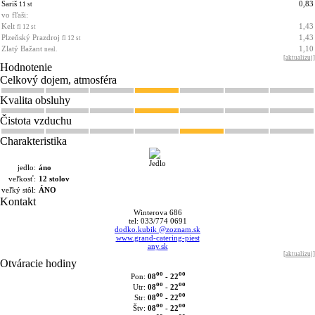
Šariš
0,83
11 st
vo fľaši:
Kelt
1,43
fl 12 st
Plzeňský Prazdroj
1,43
fl 12 st
Zlatý Bažant
1,10
neal.
[
aktualizuj
]
Hodnotenie
Celkový dojem, atmosféra
Kvalita obsluhy
Čistota vzduchu
Charakteristika
jedlo:
áno
veľkosť:
12 stolov
veľký stôl:
ÁNO
Kontakt
Winterova 686
tel: 033/774 0691
dodko.kubik @zoznam.sk
www.grand-catering-piest
any.sk
[
aktualizuj
]
Otváracie hodiny
oo
oo
08
- 22
Pon:
oo
oo
08
- 22
Utr:
oo
oo
08
- 22
Str:
oo
oo
08
- 22
Štv: