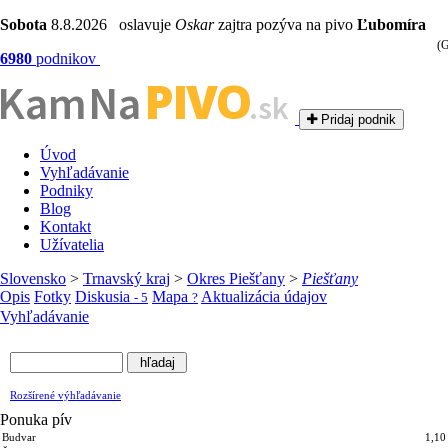
Sobota
8.8.2026 oslavuje
Oskar
zajtra pozýva na pivo
Ľubomíra
(G
6980
podnikov
PIVO
Kam Na
.sk
Pridaj podnik
Úvod
Vyhľadávanie
Podniky
Blog
Kontakt
Užívatelia
Slovensko
>
Trnavský kraj
>
Okres Piešťany
>
Piešťany
Opis
Fotky
Diskusia
Mapa
Aktualizácia údajov
- 5
?
Vyhľadávanie
Rozšírené výhľadávanie
Ponuka pív
Budvar
1,10