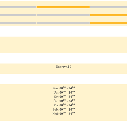
Dopravná 2
oo
oo
00
- 24
Pon:
oo
oo
00
- 24
Utr:
oo
oo
00
- 24
Str:
oo
oo
00
- 24
Štv:
oo
oo
00
- 24
Pia:
oo
oo
00
- 24
Sob:
oo
oo
00
- 24
Ned: