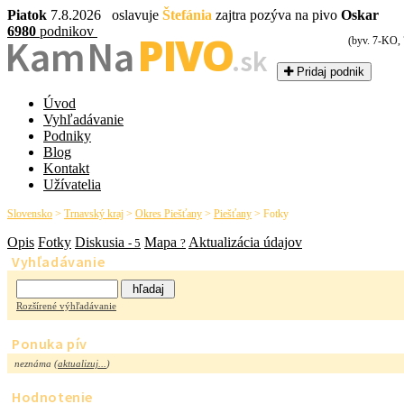
Piatok
7.8.2026 oslavuje
Štefánia
zajtra pozýva na pivo
Oskar
6980
podnikov
PIVO
Kam Na
(byv. 7-KO,
.sk
Pridaj podnik
Úvod
Vyhľadávanie
Podniky
Blog
Kontakt
Užívatelia
Slovensko
>
Trnavský kraj
>
Okres Piešťany
>
Piešťany
>
Fotky
Opis
Fotky
Diskusia
Mapa
Aktualizácia údajov
- 5
?
Vyhľadávanie
Rozšírené výhľadávanie
Ponuka pív
neznáma (
aktualizuj...
)
Hodnotenie