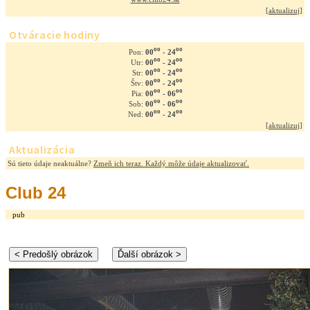
[
aktualizuj
]
Otváracie hodiny
oo
oo
00
- 24
Pon:
oo
oo
00
- 24
Utr:
oo
oo
00
- 24
Str:
oo
oo
00
- 24
Štv:
oo
oo
00
- 06
Pia:
oo
oo
00
- 06
Sob:
oo
oo
00
- 24
Ned:
[
aktualizuj
]
Aktualizácia
Sú tieto údaje neaktuálne?
Zmeň ich teraz. Každý môže údaje aktualizovať.
Club 24
pub