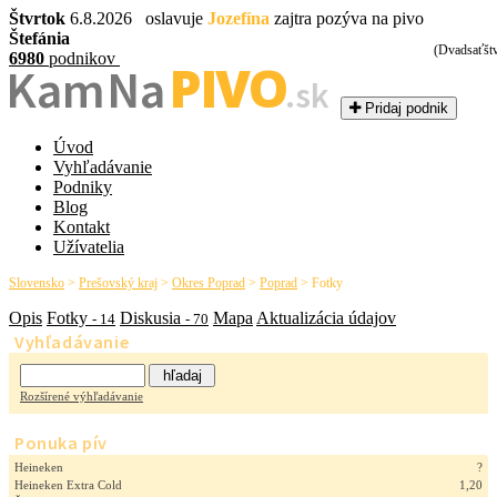
Štvrtok
6.8.2026 oslavuje
Jozefína
zajtra pozýva na pivo
Štefánia
(Dvadsaťšt
6980
podnikov
PIVO
Kam Na
.sk
Pridaj podnik
Úvod
Vyhľadávanie
Podniky
Blog
Kontakt
Užívatelia
Slovensko
>
Prešovský kraj
>
Okres Poprad
>
Poprad
>
Fotky
Opis
Fotky
Diskusia
Mapa
Aktualizácia údajov
- 14
- 70
Vyhľadávanie
Rozšírené výhľadávanie
Ponuka pív
Heineken
?
Heineken Extra Cold
1,20