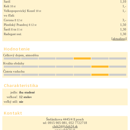
Šariš
1,10
Kelt
1,-
10 st
Velkopopovický Kozel
1,-
10 st
vo fľaši:
Corona
3,-
fl 12 st
Plzeňský Prazdroj
1,50
fl 12 st
Šariš
1,30
fl tm 11 st
Radegast
1,30
neal.
[
aktualizuj
]
Hodnotenie
Celkový dojem, atmosféra
Kvalita obsluhy
Čistota vzduchu
Charakteristika
jedlo:
iba studené
veľkosť:
12 stolov
veľký stôl:
nie
Kontakt
Štefánikova 4445/4 ll.posch
tel: 0915 905 081, 052 7722718
club24@club24.sk
www.club24.sk