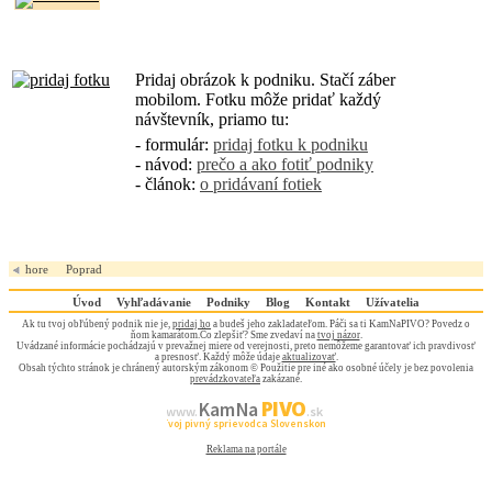
Pridaj obrázok k podniku. Stačí záber
mobilom. Fotku môže pridať každý
návštevník, priamo tu:
- formulár:
pridaj fotku k podniku
- návod:
prečo a ako fotiť podniky
- článok:
o pridávaní fotiek
hore
Poprad
Úvod
Vyhľadávanie
Podniky
Blog
Kontakt
Užívatelia
Ak tu tvoj obľúbený podnik nie je,
pridaj ho
a budeš jeho zakladateľom. Páči sa ti KamNaPIVO? Povedz o
ňom kamarátom.Čo zlepšiť? Sme zvedaví na
tvoj názor
.
Uvádzané informácie pochádzajú v prevažnej miere od verejnosti, preto nemôžeme garantovať ich pravdivosť
a presnosť. Každý môže údaje
aktualizovať
.
Obsah týchto stránok je chránený autorským zákonom © Použitie pre iné ako osobné účely je bez povolenia
prevádzkovateľa
zakázané.
PIVO
Kam Na
www.
.sk
Tvoj pivný sprievodca Slovenskom
Reklama na portále