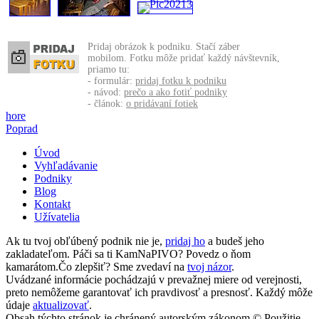
Pridaj obrázok k podniku. Stačí záber
mobilom. Fotku môže pridať každý návštevník,
priamo tu:
- formulár:
pridaj fotku k podniku
- návod:
prečo a ako fotiť podniky
- článok:
o pridávaní fotiek
hore
Poprad
Úvod
Vyhľadávanie
Podniky
Blog
Kontakt
Užívatelia
Ak tu tvoj obľúbený podnik nie je,
pridaj ho
a budeš jeho
zakladateľom. Páči sa ti KamNaPIVO? Povedz o ňom
kamarátom.Čo zlepšiť? Sme zvedaví na
tvoj názor
.
Uvádzané informácie pochádzajú v prevažnej miere od verejnosti,
preto nemôžeme garantovať ich pravdivosť a presnosť. Každý môže
údaje
aktualizovať
.
Obsah týchto stránok je chránený autorským zákonom © Použitie