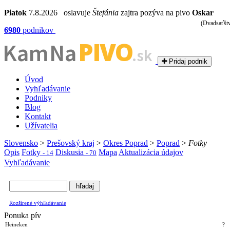
Piatok
7.8.2026 oslavuje
Štefánia
zajtra pozýva na pivo
Oskar
(Dvadsaťšt
6980
podnikov
PIVO
Kam Na
.sk
Pridaj podnik
Úvod
Vyhľadávanie
Podniky
Blog
Kontakt
Užívatelia
Slovensko
>
Prešovský kraj
>
Okres Poprad
>
Poprad
>
Fotky
Opis
Fotky
Diskusia
Mapa
Aktualizácia údajov
- 14
- 70
Vyhľadávanie
Rozšírené výhľadávanie
Ponuka pív
Heineken
?