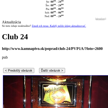
oo
oo
00
- 24
Str:
oo
oo
00
- 24
Štv:
oo
oo
00
- 06
Pia:
oo
oo
00
- 06
Sob:
oo
oo
00
- 24
Ned:
[
aktualizuj
]
Aktualizácia
Sú tieto údaje neaktuálne?
Zmeň ich teraz. Každý môže údaje aktualizovať.
Club 24
http://www.kamnapivo.sk/poprad/club-24/PVP1A/?foto=2600
pub