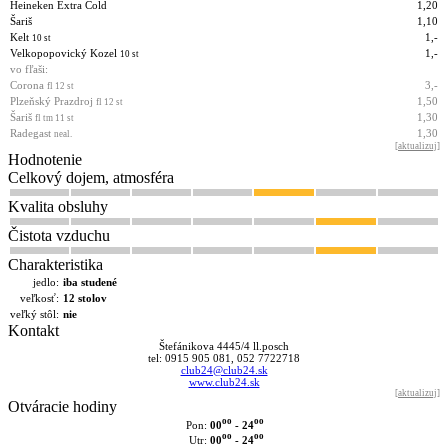
Heineken Extra Cold
1,20
Šariš
1,10
Kelt
1,-
10 st
Velkopopovický Kozel
1,-
10 st
vo fľaši:
Corona
3,-
fl 12 st
Plzeňský Prazdroj
1,50
fl 12 st
Šariš
1,30
fl tm 11 st
Radegast
1,30
neal.
[
aktualizuj
]
Hodnotenie
Celkový dojem, atmosféra
Kvalita obsluhy
Čistota vzduchu
Charakteristika
jedlo:
iba studené
veľkosť:
12 stolov
veľký stôl:
nie
Kontakt
Štefánikova 4445/4 ll.posch
tel: 0915 905 081, 052 7722718
club24@club24.sk
www.club24.sk
[
aktualizuj
]
Otváracie hodiny
oo
oo
00
- 24
Pon:
oo
oo
00
- 24
Utr: