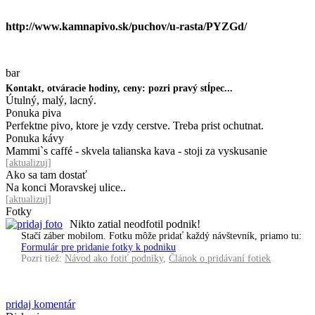
http://www.kamnapivo.sk/puchov/u-rasta/PYZGd/
bar
Kontakt, otváracie hodiny, ceny: pozri pravý stĺpec...
Útulný, malý, lacný.
Ponuka piva
Perfektne pivo, ktore je vzdy cerstve. Treba prist ochutnat.
Ponuka kávy
Mammi`s caffé - skvela talianska kava - stoji za vyskusanie
[
aktualizuj
]
Ako sa tam dostať
Na konci Moravskej ulice..
[
aktualizuj
]
Fotky
Nikto zatial neodfotil podnik!
Stačí záber mobilom. Fotku môže pridať každý návštevník, priamo tu:
Formulár pre pridanie fotky k podniku
Pozri tiež:
Návod ako fotiť podniky
,
Článok o pridávaní fotiek
pridaj komentár