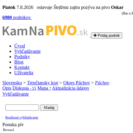
Piatok
7.8.2026 oslavuje
Štefánia
zajtra pozýva na pivo
Oskar
(Bar u 
6980
podnikov
PIVO
Kam Na
.sk
Pridaj podnik
Úvod
Vyhľadávanie
Podniky
Blog
Kontakt
Užívatelia
Slovensko
>
Trenčiansky kraj
>
Okres Púchov
>
Púchov
Opis
Diskusia
Mapa
Aktualizácia údajov
- 55
?
Vyhľadávanie
Rozšírené výhľadávanie
Ponuka pív
Bernard