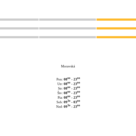
Moravská
oo
oo
08
- 23
Pon:
oo
oo
08
- 23
Utr:
oo
oo
08
- 23
Str:
oo
oo
08
- 23
Štv:
oo
oo
08
- 23
Pia:
3o
oo
09
- 03
Sob:
3o
oo
09
- 23
Ned: