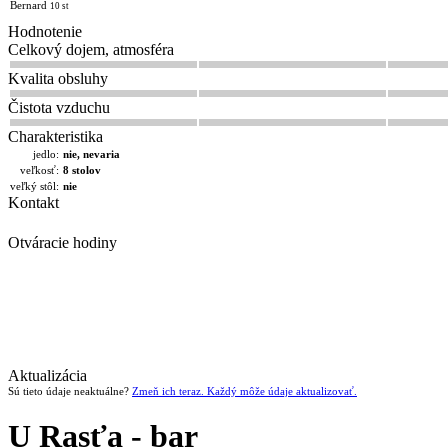
Bernard
10 st
Hodnotenie
Celkový dojem, atmosféra
Kvalita obsluhy
Čistota vzduchu
Charakteristika
jedlo:
nie, nevaria
veľkosť:
8 stolov
veľký stôl:
nie
Kontakt
Otváracie hodiny
Aktualizácia
Sú tieto údaje neaktuálne?
Zmeň ich teraz. Každý môže údaje aktualizovať.
U Rasťa - bar