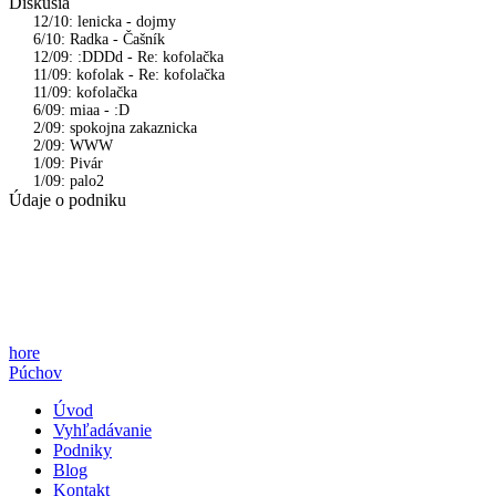
Diskusia
12/10: lenicka - dojmy
6/10: Radka - Čašník
12/09: :DDDd - Re: kofolačka
11/09: kofolak - Re: kofolačka
11/09: kofolačka
6/09: miaa - :D
2/09: spokojna zakaznicka
2/09: WWW
1/09: Pivár
1/09: palo2
Údaje o podniku
hore
Púchov
Úvod
Vyhľadávanie
Podniky
Blog
Kontakt