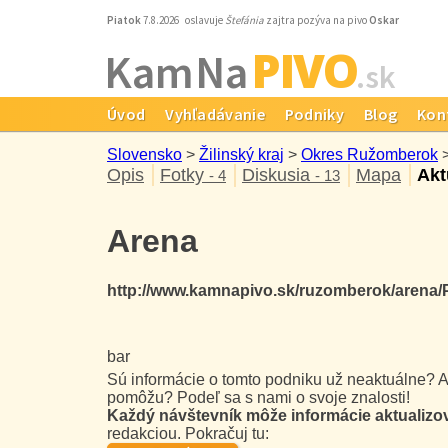
Piatok
7.8.2026 oslavuje
Štefánia
zajtra pozýva na pivo
Oskar
PIVO
Kam Na
.sk
Úvod
Vyhľadávanie
Podniky
Blog
Kon
Slovensko
>
Žilinský kraj
>
Okres Ružomberok
Opis
Fotky
Diskusia
Mapa
Akt
- 4
- 13
Arena
http://www.kamnapivo.sk/ruzomberok/arena/
bar
Sú informácie o tomto podniku už neaktuálne? A
pomôžu? Podeľ sa s nami o svoje znalosti!
Každý návštevník môže informácie aktualizo
redakciou. Pokračuj tu: