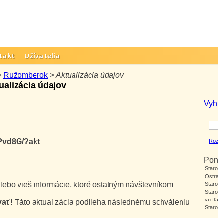
takt
Užívatelia
>
Ružomberok
>
Aktualizácia údajov
ualizácia údajov
Vyh
Pvd8G/?akt
Roz
Pon
Staro
Ostr
lebo vieš informácie, ktoré ostatným návštevníkom
Star
Star
vo fľa
vať!
Táto aktualizácia podlieha následnému schváleniu
Star