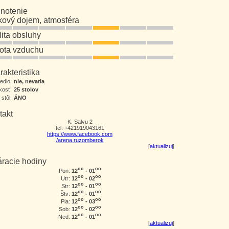
notenie
kový dojem, atmosféra
lita obsluhy
tota vzduchu
akteristika
jedlo:
nie, nevaria
kosť:
25 stolov
 stôl:
ÁNO
takt
K. Salvu 2
tel: +421919043161
https://www.facebook.com
/arena.ruzomberok
[
aktualizuj
]
áracie hodiny
oo
oo
12
- 01
Pon:
oo
oo
12
- 02
Utr:
oo
oo
12
- 01
Str:
oo
oo
12
- 01
Štv:
oo
oo
12
- 03
Pia:
oo
oo
12
- 02
Sob:
oo
oo
12
- 01
Ned:
[
aktualizuj
]