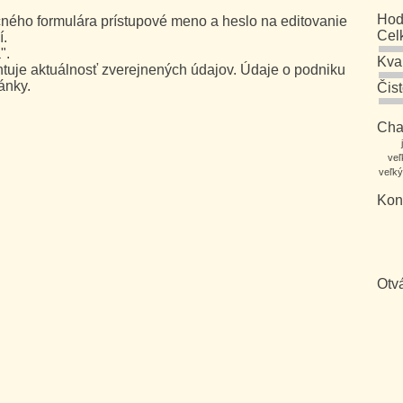
Hod
ného formulára prístupové meno a heslo na editovanie
Cel
í.
".
Kva
uje aktuálnosť zverejnených údajov. Údaje o podniku
ánky.
Čis
Char
veľ
veľký
Kon
Otv