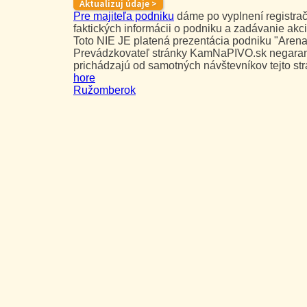
Pre majiteľa podniku
dáme po vyplnení registrač
faktických informácii o podniku a zadávanie akci
Toto NIE JE platená prezentácia podniku "Arena
Prevádzkovateľ stránky KamNaPIVO.sk negarant
prichádzajú od samotných návštevníkov tejto str
hore
Ružomberok