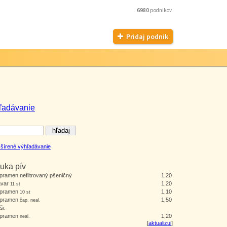
6980
podnikov
Pridaj podnik
ľadávanie
šírené výhľadávanie
uka pív
pramen nefiltrovaný pšeničný
1,20
avar
1,20
11 st
opramen
1,10
10 st
opramen
1,50
čap. neal.
ši:
opramen
1,20
neal.
[
aktualizuj
]