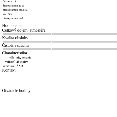
Ostravar
11 st
Staropramen
10 st
Staropramen
čap. neal.
vo fľaši:
Staropramen
neal.
Hodnotenie
Celkový dojem, atmosféra
Kvalita obsluhy
Čistota vzduchu
Charakteristika
jedlo:
nie, nevaria
veľkosť:
25 stolov
veľký stôl:
ÁNO
Kontakt
Otváracie hodiny