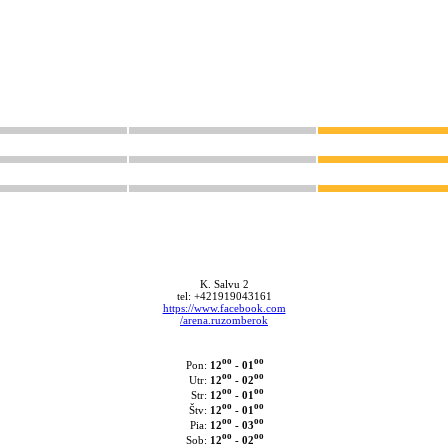
K. Salvu 2
tel: +421919043161
https://www.facebook.com
/arena.ruzomberok
oo
oo
12
- 01
Pon:
oo
oo
12
- 02
Utr:
oo
oo
12
- 01
Str:
oo
oo
12
- 01
Štv:
oo
oo
12
- 03
Pia:
oo
oo
12
- 02
Sob: