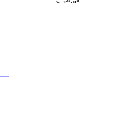
oo
oo
12
- 01
Ned: