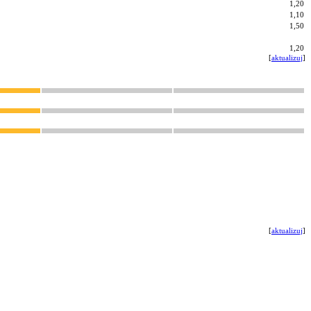
1,20
1,10
1,50
1,20
[
aktualizuj
]
[
aktualizuj
]