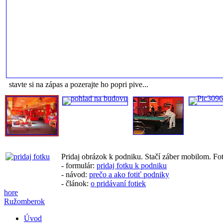
stavte si na zápas a pozerajte ho popri pive...
Pridaj obrázok k podniku. Stačí záber mobilom. Fo
- formulár:
pridaj fotku k podniku
- návod:
prečo a ako fotiť podniky
- článok:
o pridávaní fotiek
hore
Ružomberok
Úvod