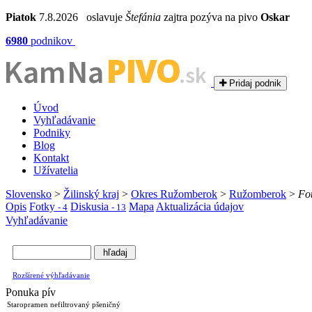
Piatok
7.8.2026 oslavuje
Štefánia
zajtra pozýva na pivo
Oskar
6980
podnikov
PIVO
Kam Na
.sk
Pridaj podnik
Úvod
Vyhľadávanie
Podniky
Blog
Kontakt
Užívatelia
Slovensko
>
Žilinský kraj
>
Okres Ružomberok
>
Ružomberok
>
Fo
Opis
Fotky
Diskusia
Mapa
Aktualizácia údajov
- 4
- 13
Vyhľadávanie
Rozšírené výhľadávanie
Ponuka pív
Staropramen nefiltrovaný pšeničný