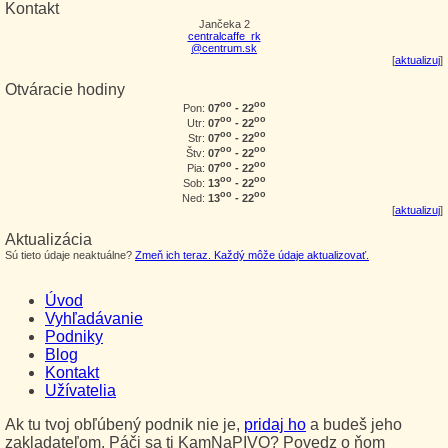
Kontakt
Jančeka 2
centralcaffe_rk
@centrum.sk
[
aktualizuj
]
Otváracie hodiny
oo
oo
07
- 22
Pon:
oo
oo
07
- 22
Utr:
oo
oo
07
- 22
Str:
oo
oo
07
- 22
Štv:
oo
oo
07
- 22
Pia:
oo
oo
13
- 22
Sob:
oo
oo
13
- 22
Ned:
[
aktualizuj
]
Aktualizácia
Sú tieto údaje neaktuálne?
Zmeň ich teraz. Každý môže údaje aktualizovať.
Úvod
Vyhľadávanie
Podniky
Blog
Kontakt
Užívatelia
Ak tu tvoj obľúbený podnik nie je,
pridaj ho
a budeš jeho
zakladateľom. Páči sa ti KamNaPIVO? Povedz o ňom