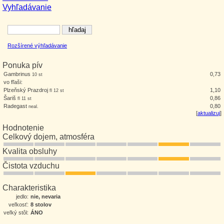
Vyhľadávanie
Rozšírené výhľadávanie
Ponuka pív
Gambrinus
0,73
10 st
vo fľaši:
Plzeňský Prazdroj
1,10
fl 12 st
Šariš
0,86
fl 11 st
Radegast
0,80
neal.
[
aktualizuj
]
Hodnotenie
Celkový dojem, atmosféra
Kvalita obsluhy
Čistota vzduchu
Charakteristika
jedlo:
nie, nevaria
veľkosť:
8 stolov
veľký stôl:
ÁNO