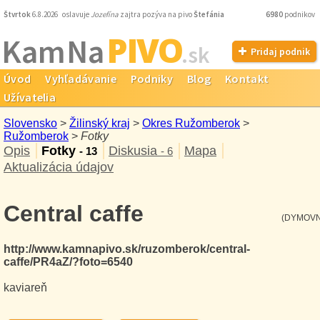
Štvrtok
6.8.2026 oslavuje
Jozefína
zajtra pozýva na pivo
Štefánia
6980
podnikov
PIVO
Kam Na
.sk
Pridaj podnik
Úvod
Vyhľadávanie
Podniky
Blog
Kontakt
Užívatelia
Slovensko
>
Žilinský kraj
>
Okres Ružomberok
>
Ružomberok
>
Fotky
Opis
Fotky
Diskusia
Mapa
- 13
- 6
Aktualizácia údajov
Central caffe
(DYMOVN
http://www.kamnapivo.sk/ruzomberok/central-
caffe/PR4aZ/?foto=6540
kaviareň