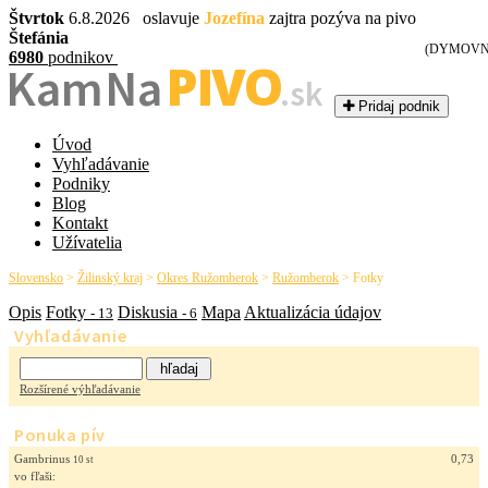
Štvrtok
6.8.2026 oslavuje
Jozefína
zajtra pozýva na pivo
Štefánia
(DYMOVN
6980
podnikov
PIVO
Kam Na
.sk
Pridaj podnik
Úvod
Vyhľadávanie
Podniky
Blog
Kontakt
Užívatelia
Slovensko
>
Žilinský kraj
>
Okres Ružomberok
>
Ružomberok
>
Fotky
Opis
Fotky
Diskusia
Mapa
Aktualizácia údajov
- 13
- 6
Vyhľadávanie
Rozšírené výhľadávanie
Ponuka pív
Gambrinus
0,73
10 st
vo fľaši: