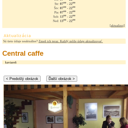
oo
oo
07
- 22
Str:
oo
oo
07
- 22
Štv:
oo
oo
07
- 22
Pia:
oo
oo
13
- 22
Sob:
oo
oo
13
- 22
Ned:
[
aktualizuj
]
Aktualizácia
Sú tieto údaje neaktuálne?
Zmeň ich teraz. Každý môže údaje aktualizovať.
Central caffe
kaviareň