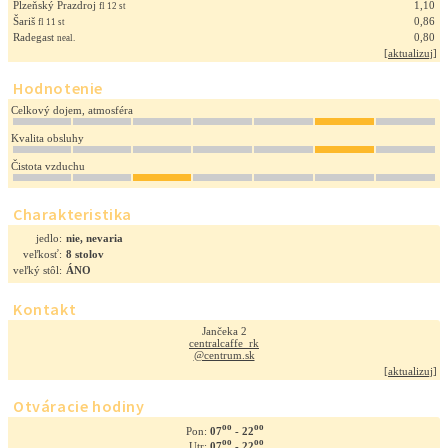
Plzeňský Prazdroj
1,10
fl 12 st
Šariš
0,86
fl 11 st
Radegast
0,80
neal.
[
aktualizuj
]
Hodnotenie
Celkový dojem, atmosféra
Kvalita obsluhy
Čistota vzduchu
Charakteristika
jedlo:
nie, nevaria
veľkosť:
8 stolov
veľký stôl:
ÁNO
Kontakt
Jančeka 2
centralcaffe_rk
@centrum.sk
[
aktualizuj
]
Otváracie hodiny
oo
oo
07
- 22
Pon:
oo
oo
07
- 22
Utr: