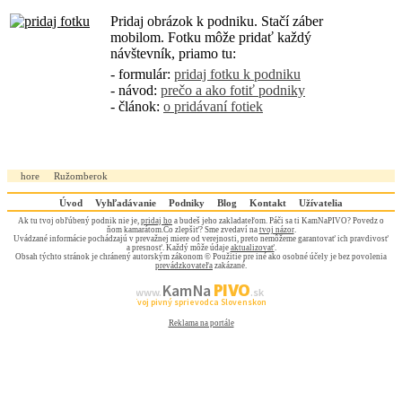
Pridaj obrázok k podniku. Stačí záber
mobilom. Fotku môže pridať každý
návštevník, priamo tu:
- formulár:
pridaj fotku k podniku
- návod:
prečo a ako fotiť podniky
- článok:
o pridávaní fotiek
hore
Ružomberok
Úvod
Vyhľadávanie
Podniky
Blog
Kontakt
Užívatelia
Ak tu tvoj obľúbený podnik nie je,
pridaj ho
a budeš jeho zakladateľom. Páči sa ti KamNaPIVO? Povedz o
ňom kamarátom.Čo zlepšiť? Sme zvedaví na
tvoj názor
.
Uvádzané informácie pochádzajú v prevažnej miere od verejnosti, preto nemôžeme garantovať ich pravdivosť
a presnosť. Každý môže údaje
aktualizovať
.
Obsah týchto stránok je chránený autorským zákonom © Použitie pre iné ako osobné účely je bez povolenia
prevádzkovateľa
zakázané.
PIVO
Kam Na
www.
.sk
Tvoj pivný sprievodca Slovenskom
Reklama na portále