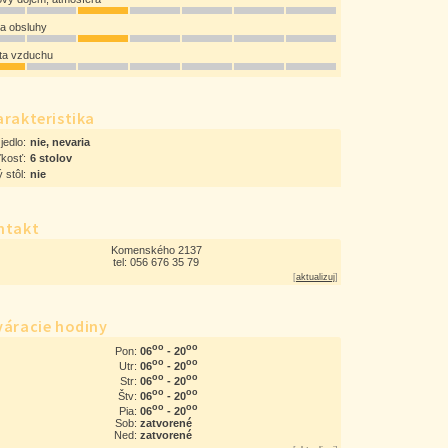
ta obsluhy
ota vzduchu
rakteristika
jedlo:
nie, nevaria
ľkosť:
6 stolov
 stôl:
nie
ntakt
Komenského 2137
tel: 056 676 35 79
[
aktualizuj
]
váracie hodiny
oo
oo
06
- 20
Pon:
oo
oo
06
- 20
Utr:
oo
oo
06
- 20
Str:
oo
oo
06
- 20
Štv:
oo
oo
06
- 20
Pia:
Sob:
zatvorené
Ned:
zatvorené