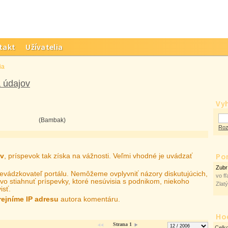
takt
Užívatelia
ia
a údajov
Vy
(Bambak)
Roz
Po
ov
, príspevok tak získa na vážnosti. Veľmi vhodné je uvádzať
Zub
prevádzkovateľ portálu. Nemôžeme ovplyvniť názory diskutujúcich,
vo fľ
vo stiahnuť príspevky, ktoré nesúvisia s podnikom, niekoho
Zlat
isť.
rejníme IP adresu
autora komentáru.
Ho
Strana 1
Celk