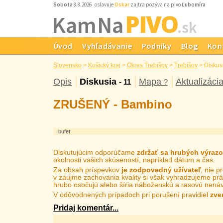
Sobota
8.8.2026 oslavuje
Oskar
zajtra pozýva na pivo
Ľubomíra
PIVO
Kam Na
.sk
Úvod
Vyhľadávanie
Podniky
Blog
Kon
Slovensko
>
Košický kraj
>
Okres Trebišov
>
Trebišov
>
Diskus
Opis
Diskusia
Mapa
Aktualizáci
- 11
?
ZRUŠENÝ - Bambino
bufet
Diskutujúcim odporúčame
zdržať sa hrubých výraz
okolnosti vašich skúseností, napríklad dátum a čas.
Za obsah príspevkov
je zodpovedný užívateľ
, nie 
v záujme zachovania kvality si však vyhradzujeme prá
hrubo osočujú alebo šíria náboženskú a rasovú nenáv
V odôvodnených prípadoch pri porušení pravidiel
zve
Pridaj komentár...