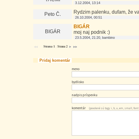
3.12.2004, 13:14
Rydzim palenku, dufam, že v
Peto Č.
26.10.2004, 00:51
BIGÁR
BIGÁR
moj naj podnik :)
23.5.2004, 21:20, bambino
Strana 1
|
Strana 2
Pridaj komentár
meno
bydlisko
nadpis príspevku
komentár
(povolené sú tagy: i, b, u, em, small, font