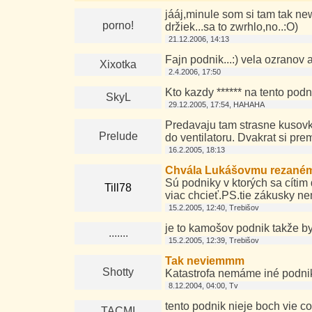
jááj,minule som si tam tak new
porno!
držiek...sa to zwrhlo,no..:O)
21.12.2006, 14:13
Fajn podnik...:) vela ozranov 
Xixotka
2.4.2006, 17:50
Kto kazdy ****** na tento podn
SkyL
29.12.2005, 17:54, HAHAHA
Predavaju tam strasne kusovky
Prelude
do ventilatoru. Dvakrat si prem
16.2.2005, 18:13
Chvála Lukášovmu rezaném
Sú podniky v ktorých sa cítim
Till78
viac chcieť.PS.tie zákusky n
15.2.2005, 12:40, Trebišov
je to kamošov podnik takže b
.......
15.2.2005, 12:39, Trebišov
Tak neviemmm
Shotty
Katastrofa nemáme iné podniky
8.12.2004, 04:00, Tv
tento podnik nieje boch vie c
TACMI