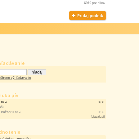
6980
podnikov
Pridaj podnik
hľadávanie
šírené výhľadávanie
nuka pív
r
0,60
10 st
aši:
ý Bažant
0,56
fl 10 st
[
aktualizuj
]
dnotenie
ový dojem, atmosféra