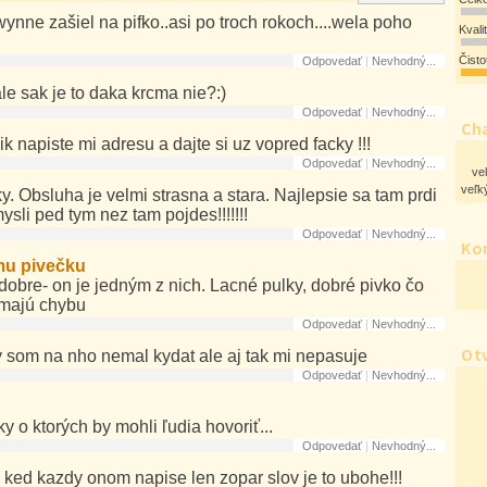
ynne zašiel na pifko..asi po troch rokoch....wela poho
Kvali
Čist
Odpovedať
|
Nevhodný...
ale sak je to daka krcma nie?:)
Odpovedať
|
Nevhodný...
Cha
ik napiste mi adresu a dajte si uz vopred facky !!!
Odpovedať
|
Nevhodný...
ve
veľký
. Obsluha je velmi strasna a stara. Najlepsie sa tam prdi
ysli ped tym nez tam pojdes!!!!!!!
Odpovedať
|
Nevhodný...
Ko
u pivečku
 dobre- on je jedným z nich. Lacné pulky, dobré pivko čo
emajú chybu
Odpovedať
|
Nevhodný...
Ot
y som na nho nemal kydat ale aj tak mi nepasuje
Odpovedať
|
Nevhodný...
 o ktorých by mohli ľudia hovoriť...
Odpovedať
|
Nevhodný...
o ked kazdy onom napise len zopar slov je to ubohe!!!