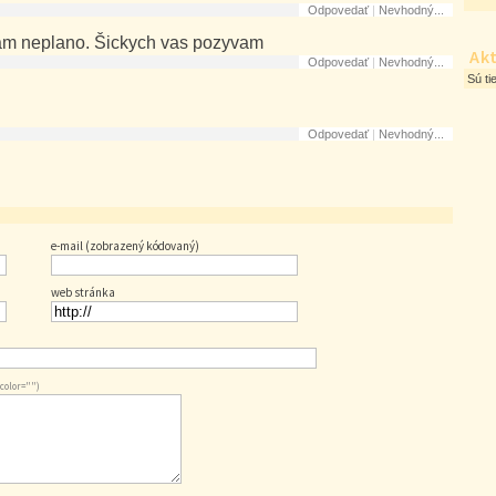
Odpovedať
|
Nevhodný...
am neplano. Šickych vas pozyvam
Akt
Odpovedať
|
Nevhodný...
Sú ti
Odpovedať
|
Nevhodný...
e-mail (zobrazený kódovaný)
web stránka
 color="")