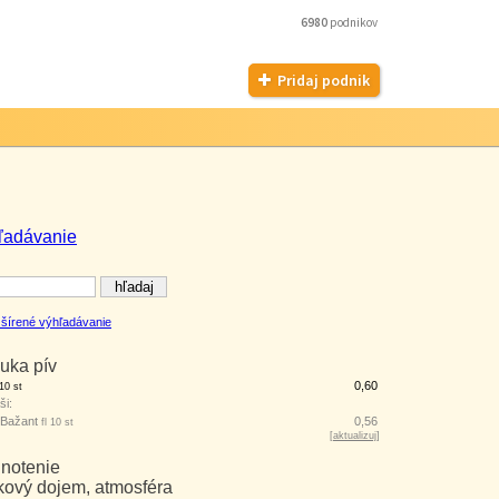
6980
podnikov
Pridaj podnik
ľadávanie
šírené výhľadávanie
uka pív
0,60
10 st
ši:
 Bažant
0,56
fl 10 st
[
aktualizuj
]
notenie
kový dojem, atmosféra