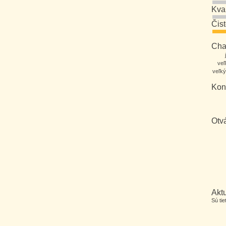
Kva
Čis
Char
veľ
veľký
Kon
Otv
Aktu
Sú ti