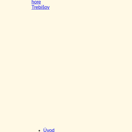
hore
Trebišov
Úvod