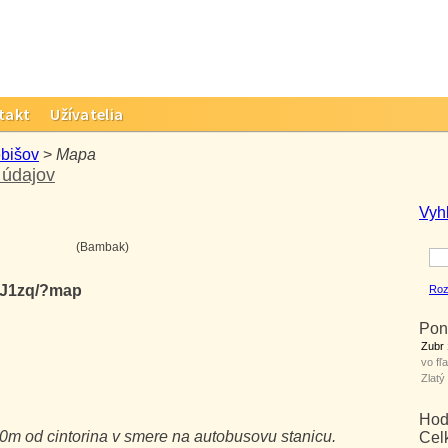
takt
Užívatelia
ebišov
>
Mapa
 údajov
Vyh
(Bambak)
PJ1zq/?map
Roz
Pon
Zubr
vo fľa
Zlatý
Hod
0m od cintorina v smere na autobusovu stanicu.
Cel