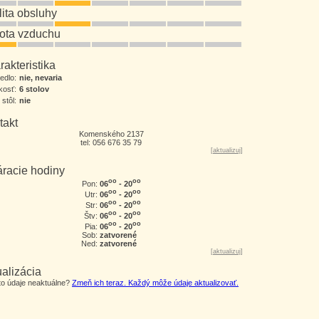
lita obsluhy
tota vzduchu
akteristika
jedlo:
nie, nevaria
kosť:
6 stolov
 stôl:
nie
takt
Komenského 2137
tel: 056 676 35 79
[
aktualizuj
]
áracie hodiny
oo
oo
06
- 20
Pon:
oo
oo
06
- 20
Utr:
oo
oo
06
- 20
Str:
oo
oo
06
- 20
Štv:
oo
oo
06
- 20
Pia:
Sob:
zatvorené
Ned:
zatvorené
[
aktualizuj
]
alizácia
eto údaje neaktuálne?
Zmeň ich teraz. Každý môže údaje aktualizovať.