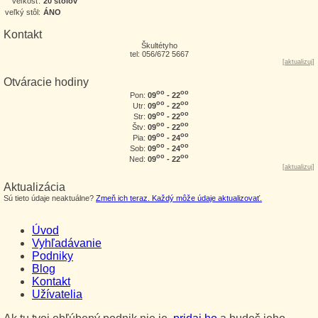
veľkosť:
20 stolov
veľký stôl:
ÁNO
Kontakt
Škultétyho
tel: 056/672 5667
[
aktualizuj
]
Otváracie hodiny
oo
oo
09
- 22
Pon:
oo
oo
09
- 22
Utr:
oo
oo
09
- 22
Str:
oo
oo
09
- 22
Štv:
oo
oo
09
- 24
Pia:
oo
oo
09
- 24
Sob:
oo
oo
09
- 22
Ned:
[
aktualizuj
]
Aktualizácia
Sú tieto údaje neaktuálne?
Zmeň ich teraz. Každý môže údaje aktualizovať.
Úvod
Vyhľadávanie
Podniky
Blog
Kontakt
Užívatelia