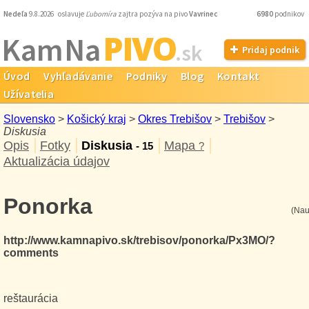
Nedeľa
9.8.2026 oslavuje
Ľubomíra
zajtra pozýva na pivo
Vavrinec
6980
podnikov
PIVO
Kam Na
.sk
Pridaj podnik
Úvod
Vyhľadávanie
Podniky
Blog
Kontakt
Užívatelia
Slovensko
>
Košický kraj
>
Okres Trebišov
>
Trebišov
>
Diskusia
Opis
Fotky
Diskusia
Mapa
- 15
?
Aktualizácia údajov
Ponorka
(Nau
http://www.kamnapivo.sk/trebisov/ponorka/Px3MO/?
comments
reštaurácia