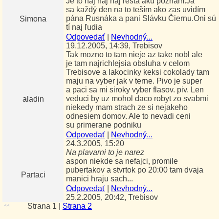
Je to naj naj naj rešta akú poznám.Ja
sa každý den na to teším ako zas uvidím
pána Rusnáka a pani Slávku Čiernu.Oni sú
Simona
tí naj ľudia
Odpovedať
|
Nevhodný...
19.12.2005, 14:39, Trebisov
Tak mozno to tam nieje az take nobl ale
je tam najrichlejsia obsluha v celom
Trebisove a lakocinky keksi cokolady tam
maju na vyber jak v terne. Pivo je super
a paci sa mi siroky vyber flasov. piv. Len
veduci by uz mohol daco robyt zo svabmi
aladin
niekedy mam strach ze si nejakeho
odnesiem domov. Ale to nevadi ceni
su primerane podniku
Odpovedať
|
Nevhodný...
24.3.2005, 15:20
Na plavarni to je narez
aspon niekde sa nefajci, promile
pubertakov a stvrtok po 20:00 tam dvaja
Partaci
manici hraju sach...
Odpovedať
|
Nevhodný...
25.2.2005, 20:42, Trebisov
Strana 1
|
Strana 2