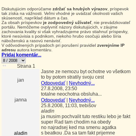
Diskutujúcim odporúčame
zdržať sa hrubých výrazov
, príspevok
tak získa na vážnosti. Veľmi vhodné je uvádzať okolnosti vašich
skúseností, napríklad dátum a čas.
Za obsah príspevkov
je zodpovedný užívateľ
, nie prevádzkovateľ
portálu. Nemôžeme ovplyvniť názory diskutujúcich, v záujme
zachovania kvality si však vyhradzujeme právo stiahnuť príspevky,
ktoré nesúvisia s podnikom, niekoho hrubo osočujú alebo šíria
náboženskú a rasovú nenávisť.
V odôvodnených prípadoch pri porušení pravidiel
zverejníme IP
adresu
autora komentáru.
Pridaj komentár...
Strana 1
Jasne ze nemozu byt ochotne vo všetkom
to by potom stratily svoju cest
jan
Odpovedať
|
Nevhodný...
27.8.2008, 23:50
totalne neochotna obsluha...
janna
Odpovedať
|
Nevhodný...
25.8.2008, 11:03, trebišov
aladin
ja musim pochvalit tuto restiku lebo je fakt
super Rad tam chodim na obedy
no najradsej ked ma smenu agatka
s beatkou .Da sa tam fakt prijemne
aladin