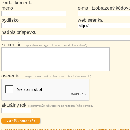
Pridaj komentár
meno
e-mail (zobrazený kódov
bydlisko
web stránka
nadpis príspevku
komentár
(povolené sú tagy: i, b, u, em, small, font color="")
overenie
(registrovaným užívateľom sa nezobrazí táto kontrola)
aktuálny rok
(registrovaným užívateľom sa nezobrazí táto kontrola)