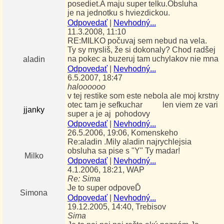
posediet.A maju super telku.Obsluha
je na jednotku s hviezdickou.
Odpovedať
|
Nevhodný...
11.3.2008, 11:10
RE:MILKO počuvaj sem nebud na vela.
Ty sy mysliš, že si dokonaly? Chod radšej
na pokec a buzeruj tam uchylakov nie mna
aladin
Odpovedať
|
Nevhodný...
6.5.2007, 18:47
haloooooo
v tej restike som este nebola ale moj krstny
otec tam je sefkuchar len viem ze vari
jjanky
super a je aj pohodovy
Odpovedať
|
Nevhodný...
26.5.2006, 19:06, Komenskeho
Re:aladin .Mily aladin najrychlejsia
obsluha sa pise s "Y" Ty madar!
Milko
Odpovedať
|
Nevhodný...
4.1.2006, 18:21, WAP
Re: Sima
Je to super odpoveĎ
Simona
Odpovedať
|
Nevhodný...
19.12.2005, 14:40, Trebisov
Sima