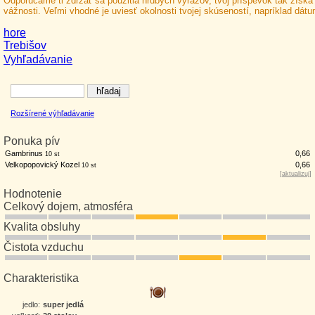
Odporúčame ti zdržať sa použitia hrubých výrazov, tvoj príspevok tak získa
vážnosti. Veľmi vhodné je uviesť okolnosti tvojej skúseností, napríklad dát
hore
Trebišov
Vyhľadávanie
Rozšírené výhľadávanie
Ponuka pív
Gambrinus
0,66
10 st
Velkopopovický Kozel
0,66
10 st
[
aktualizuj
]
Hodnotenie
Celkový dojem, atmosféra
Kvalita obsluhy
Čistota vzduchu
Charakteristika
jedlo:
super jedlá