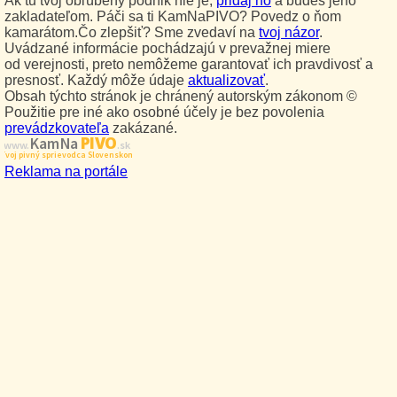
Ak tu tvoj obľúbený podnik nie je,
pridaj ho
a budeš jeho
zakladateľom. Páči sa ti KamNaPIVO? Povedz o ňom
kamarátom.Čo zlepšiť? Sme zvedaví na
tvoj názor
.
Uvádzané informácie pochádzajú v prevažnej miere
od verejnosti, preto nemôžeme garantovať ich pravdivosť a
presnosť. Každý môže údaje
aktualizovať
.
Obsah týchto stránok je chránený autorským zákonom ©
Použitie pre iné ako osobné účely je bez povolenia
prevádzkovateľa
zakázané.
PIVO
Kam Na
www.
.sk
Tvoj pivný sprievodca Slovenskom
Reklama na portále